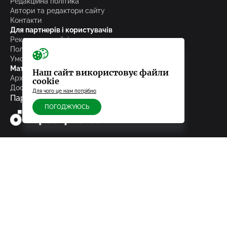
Редакційна політика
Автори та редактори сайту
Контакти
Для партнерів і користувачів
Реклама на сайті
Політика конфіденційності
Умови експлуатації
Матеріали
Наш сайт використовує файли
Архів
cookie
Досьє
Для чого це нам потрібно
Партнери
ПОГОДЖУЮСЬ
Адреса редакції
89600, м.Мукачево, пл. Кирила і Мефодія, 29/3
Телефон
+380 66 083 96 03
Відділ новин
news@pmg.ua
Відділ реклами
sales@pmg.ua
Підписуйтесь на нас у соціальних мережах