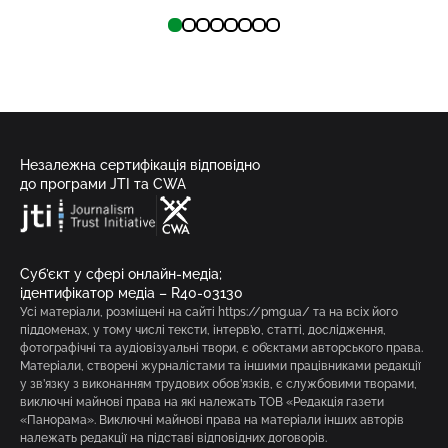
Незалежна сертифікація відповідно
до програми JTI та CWA
Суб’єкт у сфері онлайн-медіа;
ідентифікатор медіа – R40-03130
Усі матеріали, розміщені на сайті https://pmg.ua/ та на всіх його
піддоменах, у тому числі тексти, інтерв’ю, статті, дослідження,
фотографічні та аудіовізуальні твори, є об’єктами авторського права.
Матеріали, створені журналістами та іншими працівниками редакції
у зв’язку з виконанням трудових обов’язків, є службовими творами,
виключні майнові права на які належать ТОВ «Редакція газети
«Панорама». Виключні майнові права на матеріали інших авторів
належать редакції на підставі відповідних договорів.