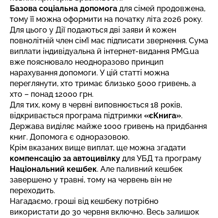
Базова соціальна допомога
для сімей продовжена,
тому її можна оформити на початку літа 2026 року.
Для цього у Дії подаються дві заяви й кожен
повнолітній член сім’ї має підписати звернення. Сума
виплати індивідуальна й інтернет-видання PMG.ua
вже пояснювало неодноразово принцип
нарахування допомоги. У цій статті можна
переглянути,
хто тримає близько 5000 гривень, а
хто – понад 12000 грн
.
Для тих, кому в червні виповнюється 18 років,
відкривається програма підтримки
«єКнига»
.
Держава виділяє майже
1000 гривень на придбання
книг
. Допомога є одноразовою.
Крім вказаних вище виплат, ще можна згадати
компенсацію за автоцивілку
для УБД та програму
Національний кешбек
. Але паливний кешбек
завершено у травні, тому на червень він не
переходить.
Нагадаємо, гроші від кешбеку
потрібно
використати до 30 червня включно
. Весь залишок