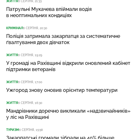
ЖИТТЯ
6 СЕРПНЯ, 21:33
Патрульні Мукачева впіймали водія
в неоптимальних кондиціях
КРИМІНАЛ
6 СЕРПНЯ, 20:30
Поліція затримала закарпатця за систематичне
ґвалтування двох дівчаток
ЖИТТЯ
6 СЕРПНЯ, 19:29
У громаді на Рахівщині відкрили оновлений кабінет
підтримки ветеранів
ЖИТТЯ
6 СЕРПНЯ, 17:00
Ужгород знову оновив орієнтир температури
ЖИТТЯ
6 СЕРПНЯ, 16:30
Мандрівники доречно викликали «надзвичайників»
у ліс на Рахівщині
ТУРИЗМ
6 СЕРПНЯ, 15:58
Закарпатські громади зібрали на 40% більше