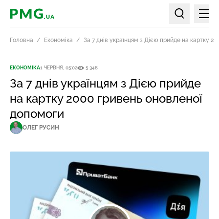
Мен
PMG.ua
Пошук по ст
Головна
Економіка
За 7 днів українцям з Дією прийде на картку 2
ЕКОНОМІКА
1 ЧЕРВНЯ, 05:02
5 348
За 7 днів українцям з Дією прийде
на картку 2000 гривень оновленої
допомоги
ОЛЕГ РУСИН