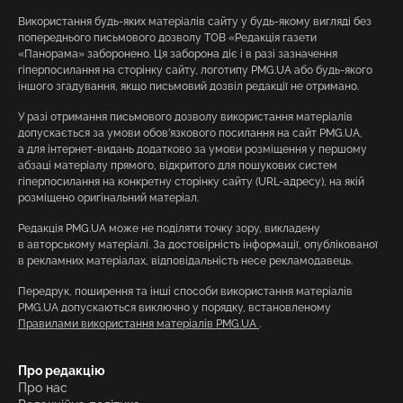
Використання будь-яких матеріалів сайту у будь-якому вигляді без
попереднього письмового дозволу ТОВ «Редакція газети
«Панорама» заборонено. Ця заборона діє і в разі зазначення
гіперпосилання на сторінку сайту, логотипу PMG.UA або будь-якого
іншого згадування, якщо письмовий дозвіл редакції не отримано.
У разі отримання письмового дозволу використання матеріалів
допускається за умови обов’язкового посилання на сайт PMG.UA,
а для інтернет-видань додатково за умови розміщення у першому
абзаці матеріалу прямого, відкритого для пошукових систем
гіперпосилання на конкретну сторінку сайту (URL-адресу), на якій
розміщено оригінальний матеріал.
Редакція PMG.UA може не поділяти точку зору, викладену
в авторському матеріалі. За достовірність інформації, опублікованої
в рекламних матеріалах, відповідальність несе рекламодавець.
Передрук, поширення та інші способи використання матеріалів
PMG.UA допускаються виключно у порядку, встановленому
Правилами використання матеріалів PMG.UA
.
Про редакцію
Про нас