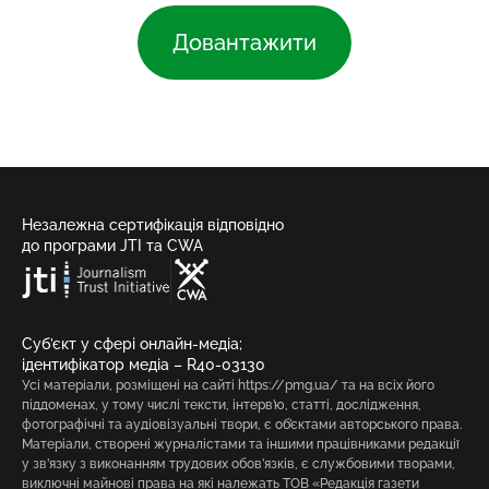
Довантажити
Незалежна сертифікація відповідно
до програми JTI та CWA
Суб’єкт у сфері онлайн-медіа;
ідентифікатор медіа – R40-03130
Усі матеріали, розміщені на сайті https://pmg.ua/ та на всіх його
піддоменах, у тому числі тексти, інтерв’ю, статті, дослідження,
фотографічні та аудіовізуальні твори, є об’єктами авторського права.
Матеріали, створені журналістами та іншими працівниками редакції
у зв’язку з виконанням трудових обов’язків, є службовими творами,
виключні майнові права на які належать ТОВ «Редакція газети