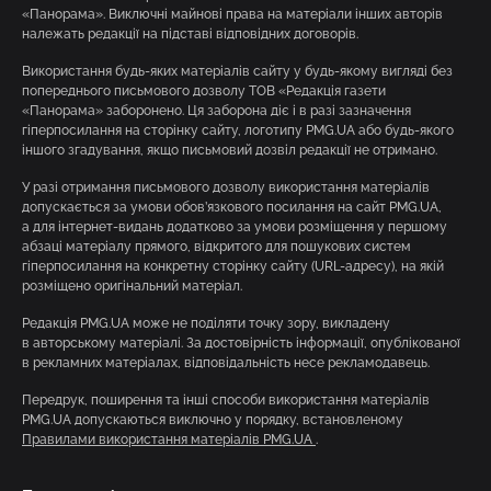
«Панорама». Виключні майнові права на матеріали інших авторів
належать редакції на підставі відповідних договорів.
Використання будь-яких матеріалів сайту у будь-якому вигляді без
попереднього письмового дозволу ТОВ «Редакція газети
«Панорама» заборонено. Ця заборона діє і в разі зазначення
гіперпосилання на сторінку сайту, логотипу PMG.UA або будь-якого
іншого згадування, якщо письмовий дозвіл редакції не отримано.
У разі отримання письмового дозволу використання матеріалів
допускається за умови обов’язкового посилання на сайт PMG.UA,
а для інтернет-видань додатково за умови розміщення у першому
абзаці матеріалу прямого, відкритого для пошукових систем
гіперпосилання на конкретну сторінку сайту (URL-адресу), на якій
розміщено оригінальний матеріал.
Редакція PMG.UA може не поділяти точку зору, викладену
в авторському матеріалі. За достовірність інформації, опублікованої
в рекламних матеріалах, відповідальність несе рекламодавець.
Передрук, поширення та інші способи використання матеріалів
PMG.UA допускаються виключно у порядку, встановленому
Правилами використання матеріалів PMG.UA
.