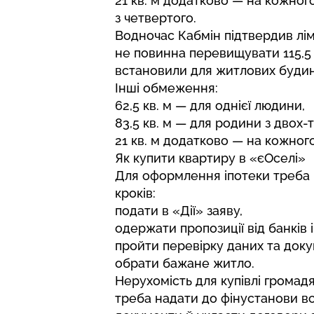
21 кв. м додатково — на кожного
з четвертого.
Водночас Кабмін підтвердив лім
не повинна перевищувати 115,5
встановили для житлових будинк
Інші обмеження:
62,5 кв. м — для однієї людини,
83,5 кв. м — для родини з двох-т
21 кв. м додатково — на кожного
Як купити квартиру в «єОселі»
Для оформлення іпотеки треба 
кроків:
подати в «Дії» заяву,
одержати пропозиції від банків і
пройти перевірку даних та докум
обрати бажане житло.
Нерухомість для купівлі громад
треба надати до фінустанови вс