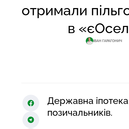
отримали пільг
в «єОсел
ІВАН ГАРАГОНИЧ
Державна іпотека
позичальників.