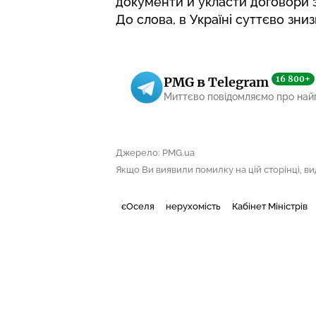
документи й укласти договори з
До слова, в Україні
суттєво зни
16 800+
PMG в Telegram
Миттєво повідомляємо про най
Джерело: PMG.ua
Якщо Ви виявили помилку на цій сторінці, виді
єОселя
нерухомість
Кабінет Міністрів