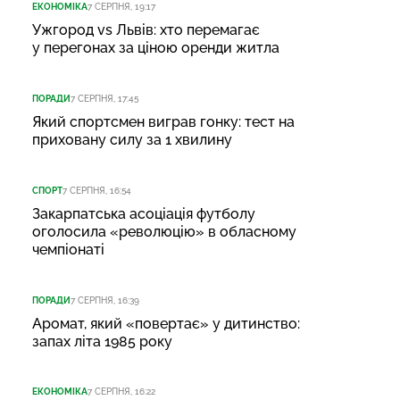
ЕКОНОМІКА
7 СЕРПНЯ, 19:17
Ужгород vs Львів: хто перемагає
у перегонах за ціною оренди житла
ПОРАДИ
7 СЕРПНЯ, 17:45
Який спортсмен виграв гонку: тест на
приховану силу за 1 хвилину
СПОРТ
7 СЕРПНЯ, 16:54
Закарпатська асоціація футболу
оголосила «революцію» в обласному
чемпіонаті
ПОРАДИ
7 СЕРПНЯ, 16:39
Аромат, який «повертає» у дитинство:
запах літа 1985 року
ЕКОНОМІКА
7 СЕРПНЯ, 16:22