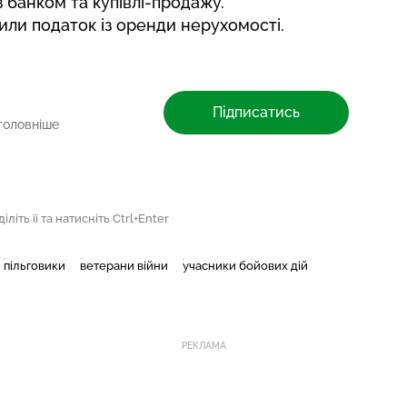
 банком та купівлі-продажу.
зили податок
із оренди нерухомості.
Підписатись
головніше
літь її та натисніть Ctrl+Enter
пільговики
ветерани війни
учасники бойових дій
РЕКЛАМА