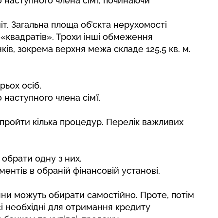
 наступного члена сім’ї, починаючи
іт. Загальна площа об’єкта нерухомості
 «квадратів». Трохи інші обмеження
ів, зокрема верхня межа складе 125,5 кв. м.
рьох осіб,
 наступного члена сім’ї.
пройти кілька процедур. Перелік важливих
 обрати одну з них,
ентів в обраній фінансовій установі,
яни можуть обирати самостійно. Проте, потім
і необхідні для отримання кредиту