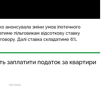
нко
анонсувала
зміни умов іпотечного
тиме пільговикам відсоткову ставку
оговору. Далі ставка складатиме 6%.
ть заплатити податок за квартири
РЕКЛАМА