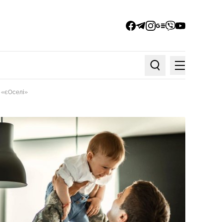
facebook
telegram
instagram
google_news
viber
youtube
Меню
Пошук по статтях
в «єОселі»