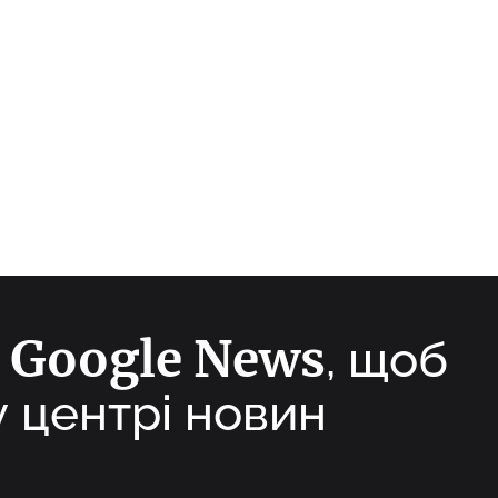
Google News
а
, щоб
у центрі новин