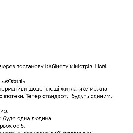
рез постанову Кабінету міністрів. Нові
в «єОселі»
нормативи щодо площі житла, яке можна
ю іпотеки. Тепер стандарти будуть єдиними
ир:
м буде одна людина,
рьох осіб,