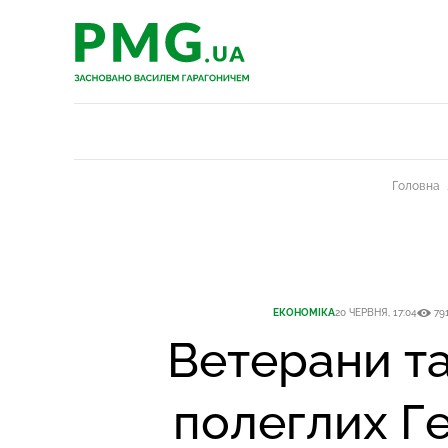
PMG.ua
PMG.ua
Головна
ЕКОНОМІКА
20 ЧЕРВНЯ, 17:04
79
Ветерани та 
полеглих Г