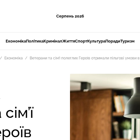
Серпень 2026
Економіка
Політика
Кримінал
Життя
Спорт
Культура
Поради
Туризм
Економіка
Ветерани та сім’ї полеглих Героїв отримали пільгові умови 
1
сім’ї
ероїв