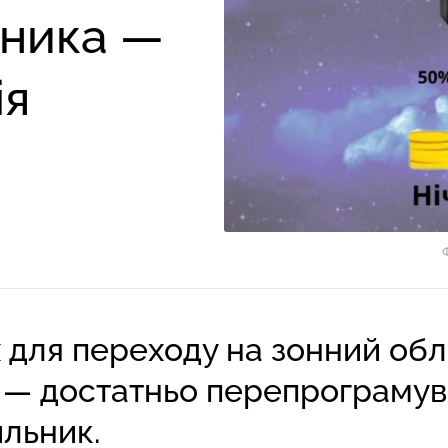
ьника —
ія
 для переходу на зонний обл
 — достатньо перепрограмув
льник.