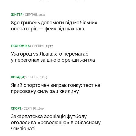
ЖИТТЯ
7 СЕРПНЯ, 20:21
850 гривень допомоги від мобільних
операторів — фейк від шахраїв
ЕКОНОМІКА
7 СЕРПНЯ, 19:17
Ужгород vs Львів: хто перемагає
у перегонах за ціною оренди житла
ПОРАДИ
7 СЕРПНЯ, 17:45
Який спортсмен виграв гонку: тест на
приховану силу за 1 хвилину
СПОРТ
7 СЕРПНЯ, 16:54
Закарпатська асоціація футболу
оголосила «революцію» в обласному
чемпіонаті