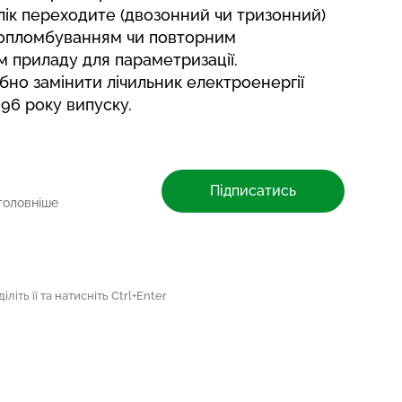
блік переходите (двозонний чи тризонний)
з опломбуванням чи повторним
 приладу для параметризації.
бно замінити лічильник електроенергії
96 року випуску.
Підписатись
головніше
літь її та натисніть Ctrl+Enter