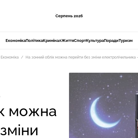
Серпень 2026
Економіка
Політика
Кримінал
Життя
Спорт
Культура
Поради
Туризм
Економіка
На зонний облік можна перейти без зміни електролічильника 
9
ік можна
 зміни