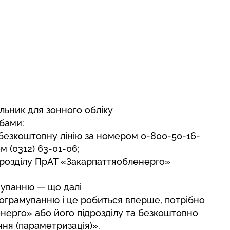
ильник для зонного обліку
бами:
безкоштовну лінію за номером 0-800-50-16-
м (0312) 63-01-06;
дрозділу ПрАТ «Закарпаттяобленерго»
муванню — що далі
рограмуванню і це робиться вперше, потрібно
нерго» або його підрозділу та безкоштовно
ня (параметризація)».