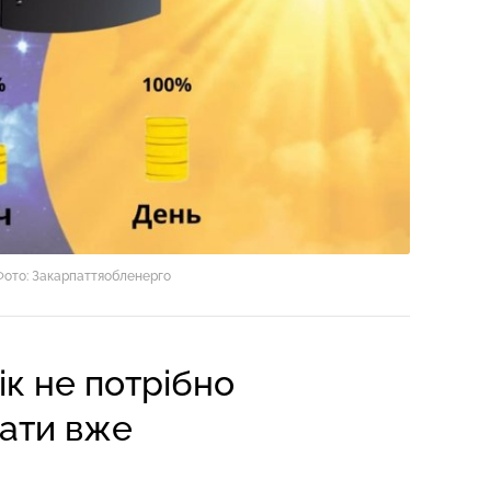
Фото: Закарпаттяобленерго
ік не потрібно
ати вже