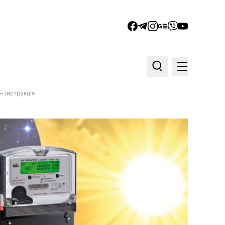
facebook
telegram
instagram
google_news
viber
youtube
Меню
Пошук по статтях
— інструкція