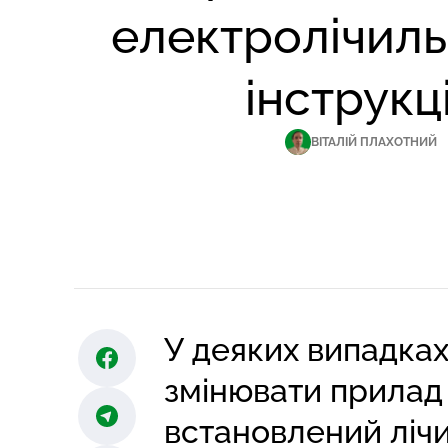
електролічил
інструкц
ВІТАЛІЙ ПЛАХОТНИЙ
У деяких випадках
змінювати прилад
встановлений лічи