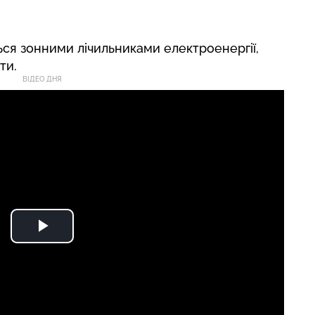
ься зонними лічильниками електроенергії,
ти.
ВІДЕО ДНЯ