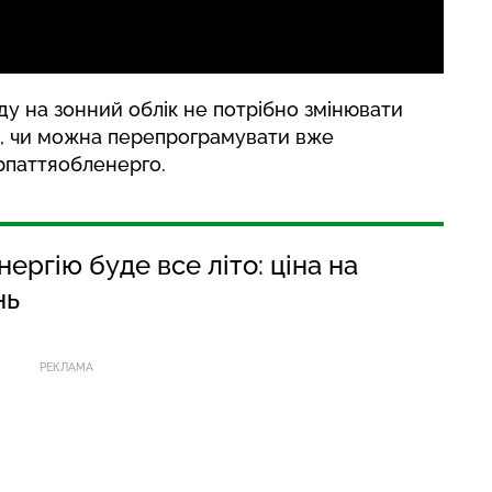
у на зонний облік не потрібно змінювати
и, чи можна перепрограмувати вже
рпаттяобленерго.
ергію буде все літо: ціна на
нь
РЕКЛАМА