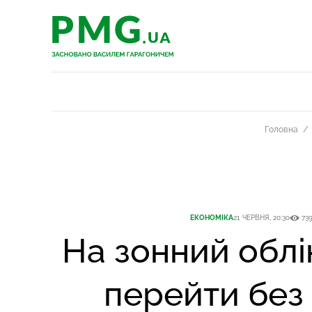
PMG.ua
PMG.ua
Головна
ЕКОНОМІКА
21 ЧЕРВНЯ, 20:30
73
На зонний обл
перейти без