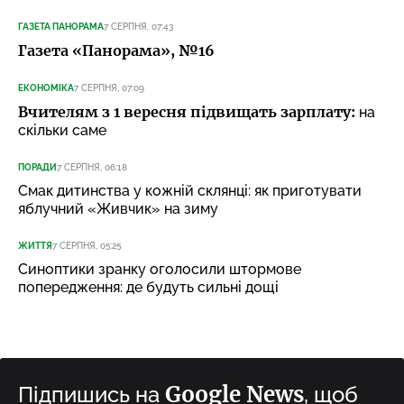
ГАЗЕТА ПАНОРАМА
7 СЕРПНЯ, 07:43
Газета «Панорама», №16
ЕКОНОМІКА
7 СЕРПНЯ, 07:09
Вчителям з 1 вересня підвищать зарплату:
на
скільки саме
ПОРАДИ
7 СЕРПНЯ, 06:18
Смак дитинства у кожній склянці: як приготувати
яблучний «Живчик» на зиму
ЖИТТЯ
7 СЕРПНЯ, 05:25
Синоптики зранку оголосили штормове
попередження: де будуть сильні дощі
Google News
Підпишись на
, щоб