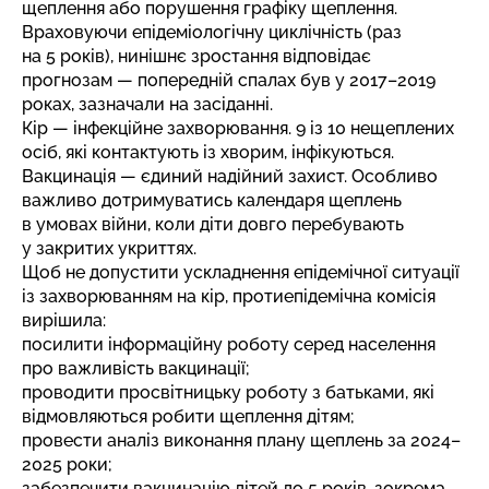
щеплення або порушення графіку щеплення.
Враховуючи епідеміологічну циклічність (раз
на 5 років), нинішнє зростання відповідає
прогнозам — попередній спалах був у 2017–2019
роках, зазначали на засіданні.
Кір — інфекційне захворювання. 9 із 10 нещеплених
осіб, які контактують із хворим, інфікуються.
Вакцинація — єдиний надійний захист. Особливо
важливо дотримуватись календаря щеплень
в умовах війни, коли діти довго перебувають
у закритих укриттях.
Щоб не допустити ускладнення епідемічної ситуації
із захворюванням на кір, протиепідемічна комісія
вирішила:
посилити інформаційну роботу серед населення
про важливість вакцинації;
проводити просвітницьку роботу з батьками, які
відмовляються робити щеплення дітям;
провести аналіз виконання плану щеплень за 2024–
2025 роки;
забезпечити вакцинацію дітей до 5 років, зокрема