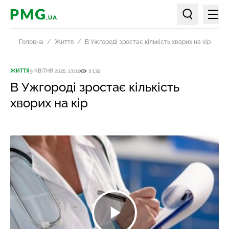
Мен
PMG.ua
Пошук по ст
Головна
Життя
В Ужгороді зростає кількість хворих на кір
ЖИТТЯ
9 КВІТНЯ 2025, 13:02
5 132
В Ужгороді зростає кількість
хворих на кір