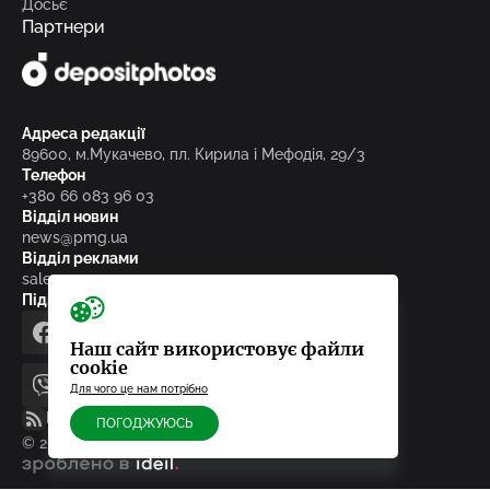
Досьє
Партнери
Адреса редакції
89600, м.Мукачево, пл. Кирила і Мефодія, 29/3
Телефон
+380 66 083 96 03
Відділ новин
news@pmg.ua
Відділ реклами
sales@pmg.ua
Підписуйтесь на нас у соціальних мережах
facebook
telegram
instagram
google_news
Наш сайт використовує файли
cookie
Для чого це нам потрібно
viber
youtube
RSS-стрічка
ПОГОДЖУЮСЬ
© 2010-2026, ТОВ «Редакція газети «Панорама»
зроблено в ideil.