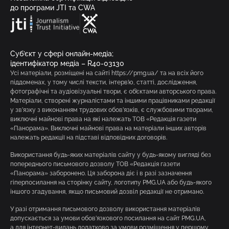
до програми JTI та CWA
Суб’єкт у сфері онлайн-медіа;
ідентифікатор медіа – R40-03130
Усі матеріали, розміщені на сайті https://pmg.ua/ та на всіх його
піддоменах, у тому числі тексти, інтерв’ю, статті, дослідження,
фотографічні та аудіовізуальні твори, є об’єктами авторського права.
Матеріали, створені журналістами та іншими працівниками редакції
у зв’язку з виконанням трудових обов’язків, є службовими творами,
виключні майнові права на які належать ТОВ «Редакція газети
«Панорама». Виключні майнові права на матеріали інших авторів
належать редакції на підставі відповідних договорів.
Використання будь-яких матеріалів сайту у будь-якому вигляді без
попереднього письмового дозволу ТОВ «Редакція газети
«Панорама» заборонено. Ця заборона діє і в разі зазначення
гіперпосилання на сторінку сайту, логотипу PMG.UA або будь-якого
іншого згадування, якщо письмовий дозвіл редакції не отримано.
У разі отримання письмового дозволу використання матеріалів
допускається за умови обов’язкового посилання на сайт PMG.UA,
а для інтернет-видань додатково за умови розміщення у першому