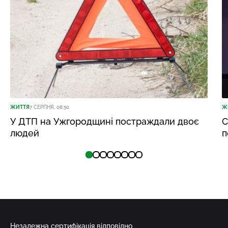
ЖИТТЯ
7 СЕРПНЯ, 08:50
Ж
У ДТП на Ужгородщині постраждали двоє
С
людей
п
Незалежна сертифікація відповідно