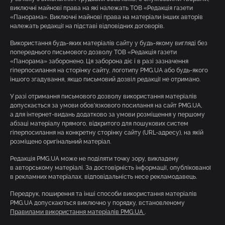
виключні майнові права на які належать ТОВ «Редакція газети
«Панорама». Виключні майнові права на матеріали інших авторів
належать редакції на підставі відповідних договорів.
Використання будь-яких матеріалів сайту у будь-якому вигляді без
попереднього письмового дозволу ТОВ «Редакція газети
«Панорама» заборонено. Ця заборона діє і в разі зазначення
гіперпосилання на сторінку сайту, логотипу PMG.UA або будь-якого
іншого згадування, якщо письмовий дозвіл редакції не отримано.
У разі отримання письмового дозволу використання матеріалів
допускається за умови обов’язкового посилання на сайт PMG.UA,
а для інтернет-видань додатково за умови розміщення у першому
абзаці матеріалу прямого, відкритого для пошукових систем
гіперпосилання на конкретну сторінку сайту (URL-адресу), на якій
розміщено оригінальний матеріал.
Редакція PMG.UA може не поділяти точку зору, викладену
в авторському матеріалі. За достовірність інформації, опублікованої
в рекламних матеріалах, відповідальність несе рекламодавець.
Передрук, поширення та інші способи використання матеріалів
PMG.UA допускаються виключно у порядку, встановленому
Правилами використання матеріалів PMG.UA
.