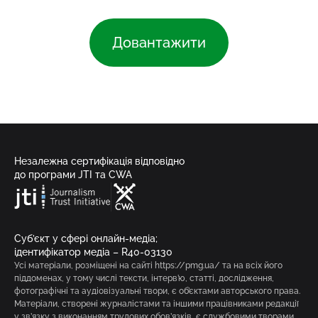
Довантажити
Незалежна сертифікація відповідно
до програми JTI та CWA
Суб’єкт у сфері онлайн-медіа;
ідентифікатор медіа – R40-03130
Усі матеріали, розміщені на сайті https://pmg.ua/ та на всіх його
піддоменах, у тому числі тексти, інтерв’ю, статті, дослідження,
фотографічні та аудіовізуальні твори, є об’єктами авторського права.
Матеріали, створені журналістами та іншими працівниками редакції
у зв’язку з виконанням трудових обов’язків, є службовими творами,