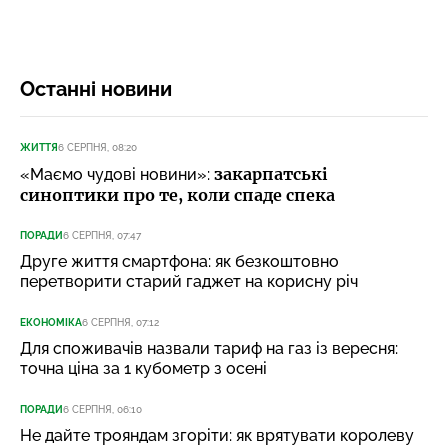
Останні новини
ЖИТТЯ
6 СЕРПНЯ, 08:20
закарпатські
«Маємо чудові новини»:
синоптики про те, коли спаде спека
ПОРАДИ
6 СЕРПНЯ, 07:47
Друге життя смартфона: як безкоштовно
перетворити старий гаджет на корисну річ
ЕКОНОМІКА
6 СЕРПНЯ, 07:12
Для споживачів назвали тариф на газ із вересня:
точна ціна за 1 кубометр з осені
ПОРАДИ
6 СЕРПНЯ, 06:10
Не дайте трояндам згоріти: як врятувати королеву