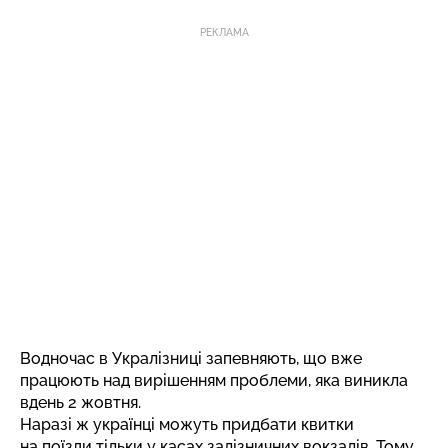
РЕКЛАМА
Водночас в Укралізниці запевняють, що вже
працюють над вирішенням проблеми, яка виникла
вдень 2 жовтня.
Наразі ж українці можуть придбати квитки
на поїзди тільки у касах залізничних вокзалів. Тому