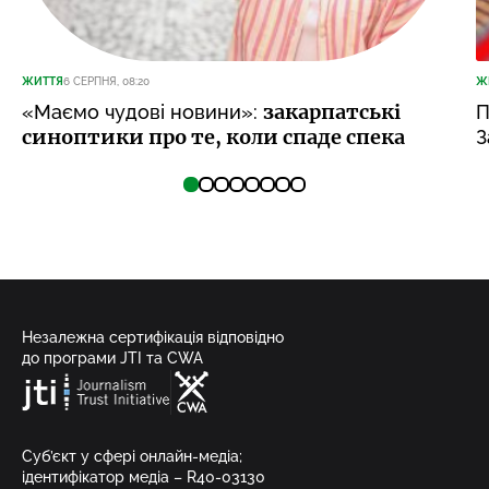
ЖИТТЯ
6 СЕРПНЯ, 08:20
Ж
закарпатські
«Маємо чудові новини»:
П
синоптики про те, коли спаде спека
З
Незалежна сертифікація відповідно
до програми JTI та CWA
Суб’єкт у сфері онлайн-медіа;
ідентифікатор медіа – R40-03130