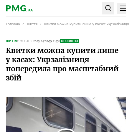
Мен
PMG.ua
Пошук по ст
Головна
Життя
Квитки можна купити лише у касах: Укрзалізниця 
ЖИТТЯ
2 ЖОВТНЯ 2025, 14:07
2 558
ОНОВЛЕНО
Квитки можна купити лише
у касах: Укрзалізниця
попередила про масштабний
збій