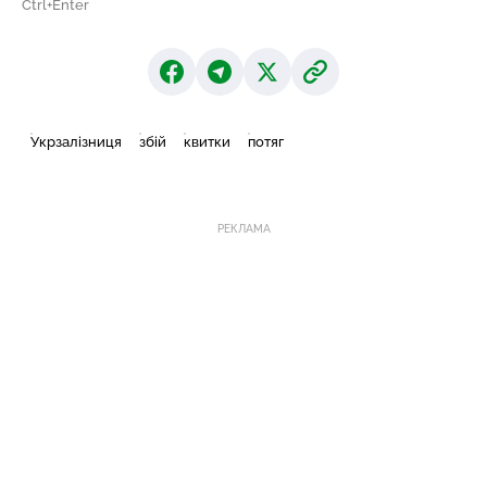
Ctrl+Enter
Укрзалізниця
збій
квитки
потяг
РЕКЛАМА