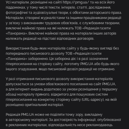
Усі матеріали, розміщені на сайті https://pmg.ua/ та на всіх його
піддоменах, у тому числі тексти, інтерв’ю, статті, дослідження,
фотографічні та аудіовізуальні твори, є об’єктами авторського права.
Матеріали, створені журналістами та іншими працівниками редакції
у зв’язку з виконанням трудових обов’язків, є службовими творами,
виключні майнові права на які належать ТОВ «Редакція газети
«Панорама». Виключні майнові права на матеріали інших авторів
належать редакції на підставі відповідних договорів.
Використання будь-яких матеріалів сайту у будь-якому вигляді без
попереднього письмового дозволу ТОВ «Редакція газети
«Панорама» заборонено. Ця заборона діє і в разі зазначення
гіперпосилання на сторінку сайту, логотипу PMG.UA або будь-якого
іншого згадування, якщо письмовий дозвіл редакції не отримано.
У разі отримання письмового дозволу використання матеріалів
допускається за умови обов’язкового посилання на сайт PMG.UA,
а для інтернет-видань додатково за умови розміщення у першому
абзаці матеріалу прямого, відкритого для пошукових систем
гіперпосилання на конкретну сторінку сайту (URL-адресу), на якій
розміщено оригінальний матеріал.
Редакція PMG.UA може не поділяти точку зору, викладену
в авторському матеріалі. За достовірність інформації, опублікованої
в рекламних матеріалах, відповідальність несе рекламодавець.