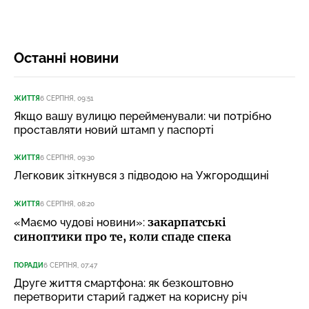
Останні новини
ЖИТТЯ
6 СЕРПНЯ, 09:51
Якщо вашу вулицю перейменували: чи потрібно
проставляти новий штамп у паспорті
ЖИТТЯ
6 СЕРПНЯ, 09:30
Легковик зіткнувся з підводою на Ужгородщині
ЖИТТЯ
6 СЕРПНЯ, 08:20
закарпатські
«Маємо чудові новини»:
синоптики про те, коли спаде спека
ПОРАДИ
6 СЕРПНЯ, 07:47
Друге життя смартфона: як безкоштовно
перетворити старий гаджет на корисну річ