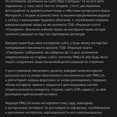
Усі матеріали, розміщені на сайті https://pmg.ua/ та на всіх його
піддоменах, у тому числі тексти, інтерв’ю, статті, дослідження,
фотографічні та аудіовізуальні твори, є об’єктами авторського права.
Матеріали, створені журналістами та іншими працівниками редакції
у зв’язку з виконанням трудових обов’язків, є службовими творами,
виключні майнові права на які належать ТОВ «Редакція газети
«Панорама». Виключні майнові права на матеріали інших авторів
належать редакції на підставі відповідних договорів.
Використання будь-яких матеріалів сайту у будь-якому вигляді без
попереднього письмового дозволу ТОВ «Редакція газети
«Панорама» заборонено. Ця заборона діє і в разі зазначення
гіперпосилання на сторінку сайту, логотипу PMG.UA або будь-якого
іншого згадування, якщо письмовий дозвіл редакції не отримано.
У разі отримання письмового дозволу використання матеріалів
допускається за умови обов’язкового посилання на сайт PMG.UA,
а для інтернет-видань додатково за умови розміщення у першому
абзаці матеріалу прямого, відкритого для пошукових систем
гіперпосилання на конкретну сторінку сайту (URL-адресу), на якій
розміщено оригінальний матеріал.
Редакція PMG.UA може не поділяти точку зору, викладену
в авторському матеріалі. За достовірність інформації, опублікованої
в рекламних матеріалах, відповідальність несе рекламодавець.