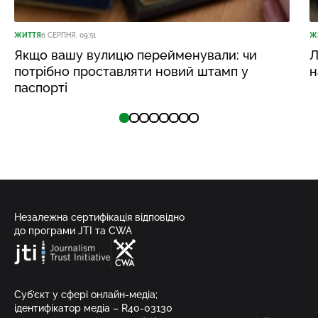
ЖИТТЯ
6 СЕРПНЯ, 09:51
Ж
Якщо вашу вулицю перейменували: чи
Л
потрібно проставляти новий штамп у
н
паспорті
Незалежна сертифікація відповідно
до програми JTI та CWA
Суб’єкт у сфері онлайн-медіа;
ідентифікатор медіа – R40-03130