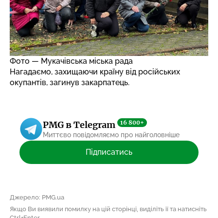
Фото — Мукачівська міська рада
Нагадаємо, захищаючи країну від російських
окупантів,
загинув закарпатець
.
16 800+
PMG в Telegram
Миттєво повідомляємо про найголовніше
Підписатись
Джерело: PMG.ua
Якщо Ви виявили помилку на цій сторінці, виділіть її та натисніть
Ctrl+Enter