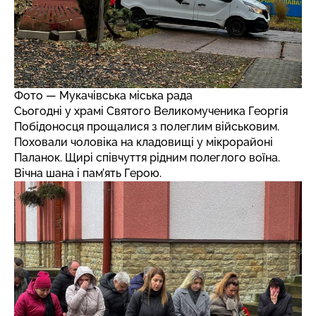
Фото — Мукачівська міська рада
Сьогодні у храмі Святого Великомученика Георгія
Побідоносця прощалися з полеглим військовим.
Поховали чоловіка на кладовищі у мікрорайоні
Паланок. Щирі співчуття рідним полеглого воїна.
Вічна шана і пам’ять Герою.