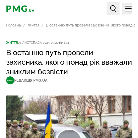
Мен
PMG.ua
Пошук по ст
Головна
Життя
В останню путь провели захисника, якого понад рі
ЖИТТЯ
26 ЛИСТОПАДА 2025, 09:20
823
В останню путь провели
захисника, якого понад рік вважали
зниклим безвісти
РЕДАКЦІЯ PMG.UA