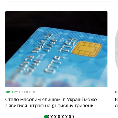
ЖИТТЯ
7 СЕРПНЯ, 21:33
Ж
Стало масовим явищем: в Україні може
8
з’явитися штраф на 51 тисячу гривень
о