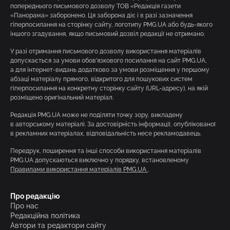
попереднього письмового дозволу ТОВ «Редакція газети
«Панорама» заборонено. Ця заборона діє і в разі зазначення
гіперпосилання на сторінку сайту, логотипу PMG.UA або будь-якого
іншого згадування, якщо письмовий дозвіл редакції не отримано.
У разі отримання письмового дозволу використання матеріалів
допускається за умови обов’язкового посилання на сайт PMG.UA,
а для інтернет-видань додатково за умови розміщення у першому
абзаці матеріалу прямого, відкритого для пошукових систем
гіперпосилання на конкретну сторінку сайту (URL-адресу), на якій
розміщено оригінальний матеріал.
Редакція PMG.UA може не поділяти точку зору, викладену
в авторському матеріалі. За достовірність інформації, опублікованої
в рекламних матеріалах, відповідальність несе рекламодавець.
Передрук, поширення та інші способи використання матеріалів
PMG.UA допускаються виключно у порядку, встановленому
Правилами використання матеріалів PMG.UA
.
Про редакцію
Про нас
Редакційна політика
Автори та редактори сайту