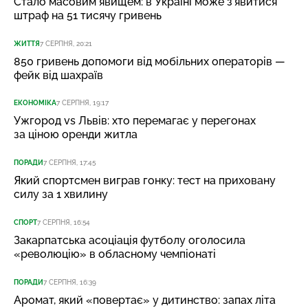
Стало масовим явищем: в Україні може з’явитися
штраф на 51 тисячу гривень
ЖИТТЯ
7 СЕРПНЯ, 20:21
850 гривень допомоги від мобільних операторів —
фейк від шахраїв
ЕКОНОМІКА
7 СЕРПНЯ, 19:17
Ужгород vs Львів: хто перемагає у перегонах
за ціною оренди житла
ПОРАДИ
7 СЕРПНЯ, 17:45
Який спортсмен виграв гонку: тест на приховану
силу за 1 хвилину
СПОРТ
7 СЕРПНЯ, 16:54
Закарпатська асоціація футболу оголосила
«революцію» в обласному чемпіонаті
ПОРАДИ
7 СЕРПНЯ, 16:39
Аромат, який «повертає» у дитинство: запах літа