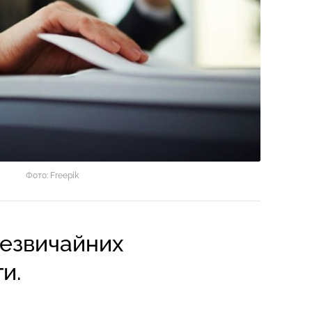
Фото: Freepik
незвичайних
и.