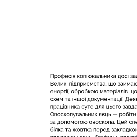
Професія копіювальника досі з
Великі підприємства, що займ
енергії, обробкою матеріалів щ
схем та іншої документації. Дея
працівника суто для цього завд
Овоскопувальник яєць — робітни
за допомогою овоскопа. Цей сп
білка та жовтка перед закладко