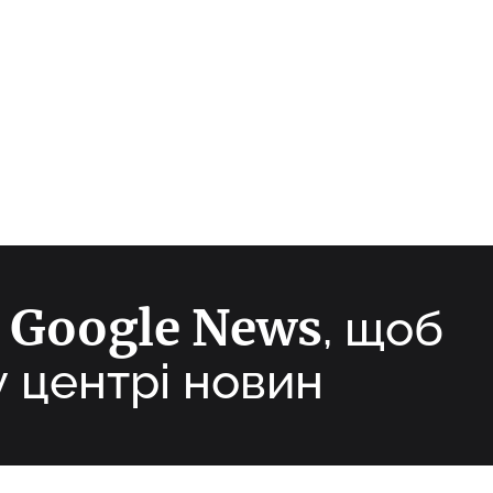
Google News
а
, щоб
у центрі новин