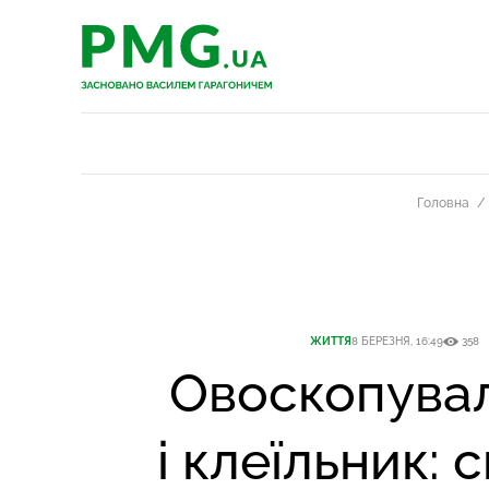
PMG.ua
PMG.ua
Головна
ЖИТТЯ
8 БЕРЕЗНЯ, 16:49
358
Овоскопува
і клеїльник: 