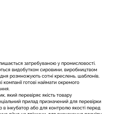
алишається затребуваною у промисловості.
аються видобутком сировини, виробництвом
одня розмножують сотні креслень, шаблонів,
кі компанії готові наймати окремого
ання.
к, який перевіряє якість товару
еціальний прилад призначений для перевірки
ю в інкубатор або для контролю якості перед