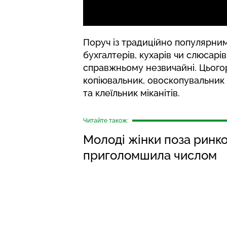
Поруч із традиційно популярним
бухгалтерів, кухарів чи слюсарі
справжньому незвичайні. Цьогор
копіювальник, овоскопувальник 
та клеїльник міканітів.
Читайте також:
Молоді жінки поза ринко
приголомшила числом