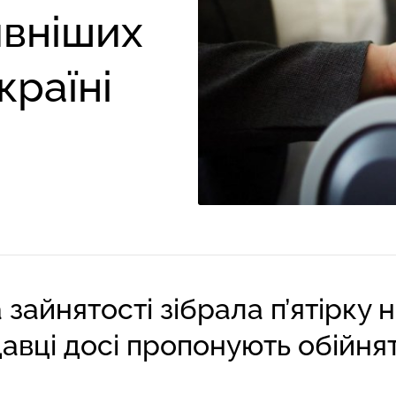
ивніших
країні
айнятості зібрала п’ятірку 
давці досі пропонують обійнят