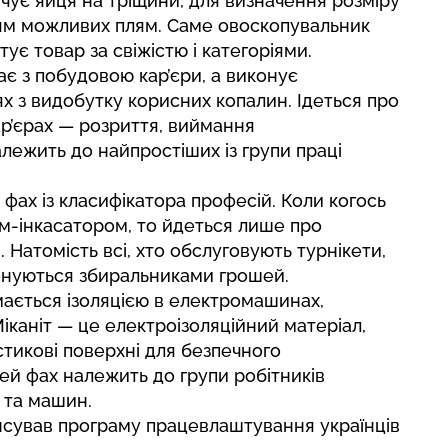
чує яйця на тріщини, для визначення розміру
ям можливих плям. Саме овоскопувальник
ує товар за свіжістю і категоріями.
ає з побудовою кар’єри, а виконує
ях з видобутку корисних копалин. Ідеться про
ар’єрах — розриття, виймання
лежить до найпростіших із групи праці
ах із класифікатора професій. Коли когось
єм-інкасатором, то йдеться лише про
. Натомість всі, хто обслуговують турнікети,
іменуються збиральниками грошей.
ймається ізоляцією в електромашинах,
іканіт — це електроізоляційний матеріал,
стикові поверхні для безпечного
ей фах належить до групи робітників
 та машин.
нсував програму працевлаштування
українців