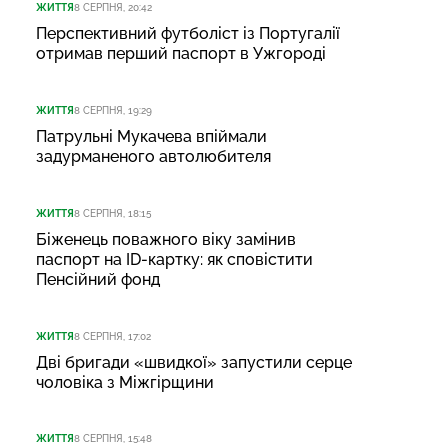
ЖИТТЯ
8 СЕРПНЯ, 20:42
Перспективний футболіст із Португалії
отримав перший паспорт в Ужгороді
ЖИТТЯ
8 СЕРПНЯ, 19:29
Патрульні Мукачева впіймали
задурманеного автолюбителя
ЖИТТЯ
8 СЕРПНЯ, 18:15
Біженець поважного віку замінив
паспорт на ID-картку: як сповістити
Пенсійний фонд
ЖИТТЯ
8 СЕРПНЯ, 17:02
Дві бригади «швидкої» запустили серце
чоловіка з Міжгірщини
ЖИТТЯ
8 СЕРПНЯ, 15:48