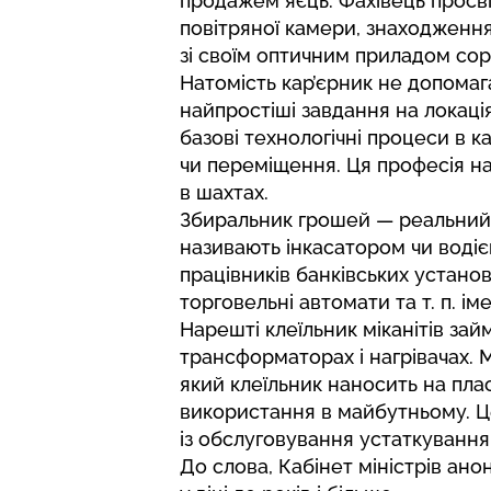
продажем яєць. Фахівець просві
повітряної камери, знаходженн
зі своїм оптичним приладом сорт
Натомість кар’єрник не допомаг
найпростіші завдання на локаці
базові технологічні процеси в к
чи переміщення. Ця професія на
в шахтах.
Збиральник грошей — реальний ф
називають інкасатором чи воді
працівників банківських установ
торговельні автомати та т. п. 
Нарешті клеїльник міканітів за
трансформаторах і нагрівачах. М
який клеїльник наносить на пла
використання в майбутньому. Ц
із обслуговування устаткування
До слова, Кабінет міністрів
ано