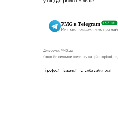
у віці 50 років і більше.
16 800+
PMG в Telegram
Миттєво повідомляємо про най
Джерело: PMG.ua
Якщо Ви виявили помилку на цій сторінці, виді
професії
вакансії
служба зайнятості