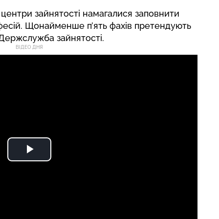
і центри зайнятості намагалися заповнити
рофесій. Щонайменше п’ять фахів претендують
 Держслужба зайнятості.
ВІДЕО ДНЯ