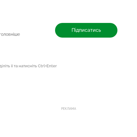
Підписатись
головніше
літь її та натисніть Ctrl+Enter
РЕКЛАМА