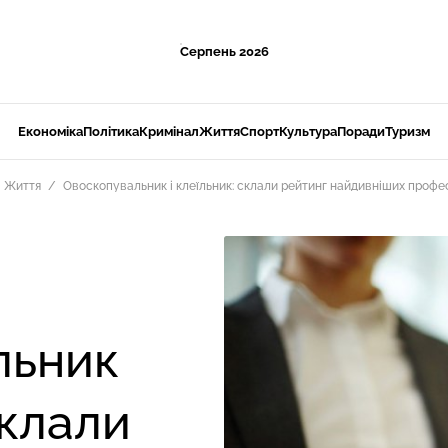
Серпень 2026
Економіка
Політика
Кримінал
Життя
Спорт
Культура
Поради
Туризм
Життя
Овоскопувальник і клеїльник: склали рейтинг найдивніших професі
льник
склали