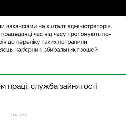
и вакансіями на кшталт адміністраторів,
в працедавці час від часу пропонують по-
іч до переліку таких потрапили
яєць, кар’єрник, збиральник грошей
м праці: служба зайнятості
РЕКЛАМА