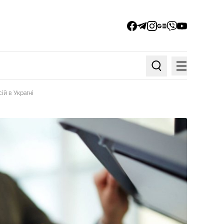
facebook
telegram
instagram
google_news
viber
youtube
Меню
Пошук по статтях
й в Україні