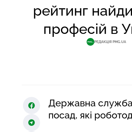
рейтинг найд
професій в У
РЕДАКЦІЯ PMG.UA
Державна служба з
посад, які робото