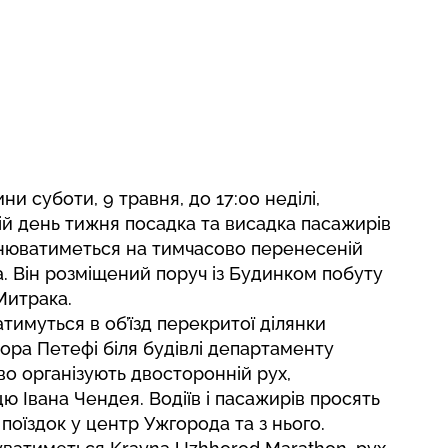
ни суботи, 9 травня, до 17:00 неділі,
ній день тижня посадка та висадка пасажирів
йснюватиметься на тимчасово перенесеній
za. Він розміщений поруч із Будинком побуту
Митрака.
атимуться в об’їзд перекритої ділянки
ора Петефі біля будівлі департаменту
во організують двосторонній рух,
ю Івана Чендея. Водіїв і пасажирів просять
поїздок у центр Ужгорода та з нього.