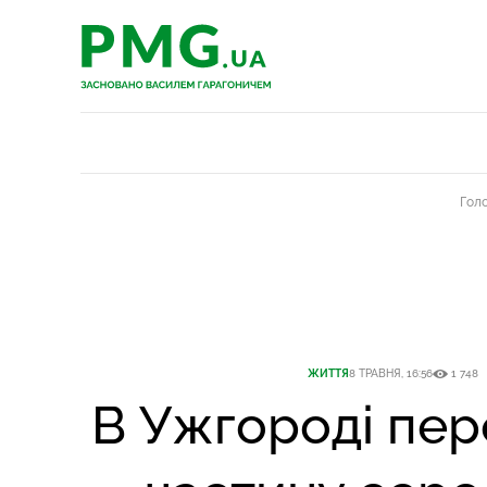
PMG.ua
PMG.ua
Гол
ЖИТТЯ
8 ТРАВНЯ, 16:56
1 748
В Ужгороді пе