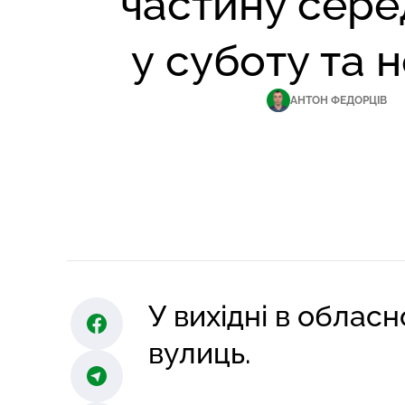
частину сере
у суботу та 
АНТОН ФЕДОРЦІВ
У вихідні в облас
вулиць.