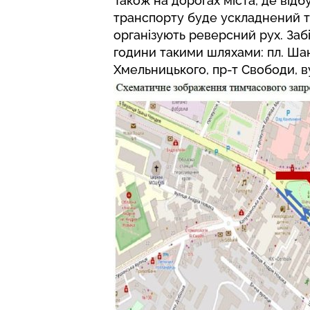
Також на дорогах міста, де від
транспорту буде ускладнений т
організують реверсний рух. Забі
години такими шляхами: пл. Шан
Хмельницького, пр-т Свободи, в