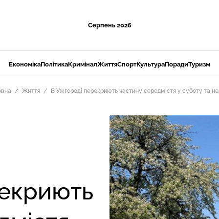
Серпень 2026
Економіка
Політика
Кримінал
Життя
Спорт
Культура
Поради
Туризм
овна
Життя
В Ужгороді перекриють частину середмістя у суботу та н
рекриють