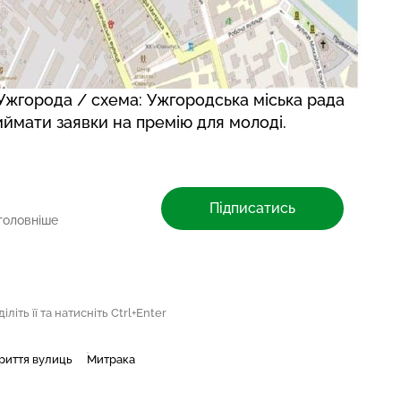
Ужгорода / схема: Ужгородська міська рада
иймати заявки на премію
для молоді.
Підписатись
головніше
літь її та натисніть Ctrl+Enter
риття вулиць
Митрака