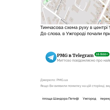
Тимчасова схема руху в центрі 
До слова, в Ужгороді
почали пр
16 800+
PMG в Telegram
Миттєво повідомляємо про най
Джерело: PMG.ua
Якщо Ви виявили помилку на цій сторінці, виді
площа Шандора Петефі
Ужгород
перек