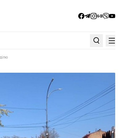
facebook
telegram
instagram
google_news
viber
youtube
Меню
Пошук по статтях
еділю