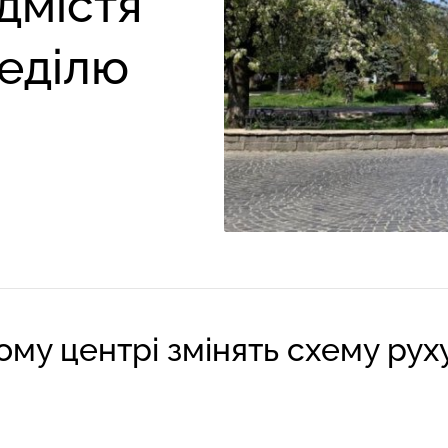
дмістя
неділю
ному центрі змінять схему ру