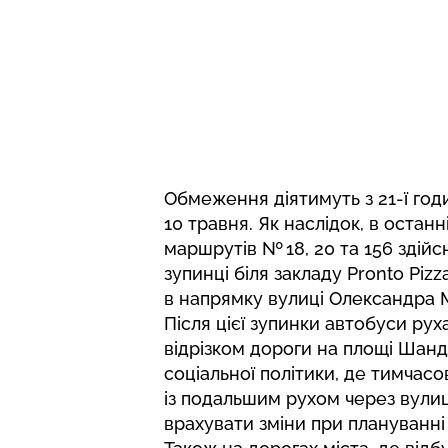
Обмеження діятимуть з 21-ї годи
10 травня. Як наслідок, в остан
маршрутів № 18, 20 та 156 зді
зупинці біля закладу Pronto Piz
в напрямку вулиці Олександра 
Після цієї зупинки автобуси рух
відрізком дороги на площі Шанд
соціальної політики, де тимчасо
із подальшим рухом через вулиц
врахувати зміни при плануванні 