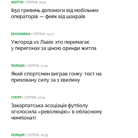
ЖИТТЯ
7 СЕРПНЯ, 20:21
850 гривень допомоги від мобільних
операторів — фейк від шахраїв
ЕКОНОМІКА
7 СЕРПНЯ, 19:17
Ужгород vs Львів: хто перемагає
у перегонах за ціною оренди житла
ПОРАДИ
7 СЕРПНЯ, 17:45
Який спортсмен виграв гонку: тест на
приховану силу за 1 хвилину
СПОРТ
7 СЕРПНЯ, 16:54
Закарпатська асоціація футболу
оголосила «революцію» в обласному
чемпіонаті
ПОРАДИ
7 СЕРПНЯ, 16:39