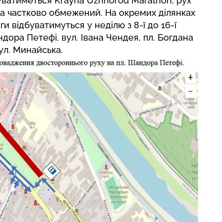
буватиметься Krayna Uzhhorod Marathon, рух
а частково обмежений. На окремих ділянках
ги відбуватимуться у неділю з 8-ї до 16-ї
дора Петефі, вул. Івана Чендея, пл. Богдана
ул. Минайська.