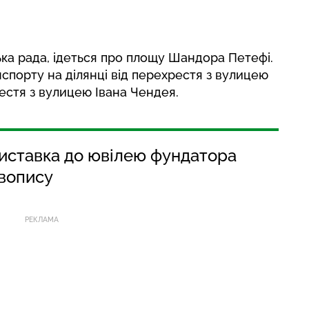
ка рада, ідеться про площу Шандора Петефі.
спорту на ділянці від перехрестя з вулицею
стя з вулицею Івана Чендея.
виставка до ювілею фундатора
вопису
РЕКЛАМА