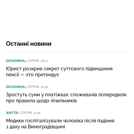
Останні новини
ЕКОНОМІКА
9 СЕРПНЯ, 08:12
Юрист розкрив секрет суттєвого підвищення
пенсії — хто претендує
ЕКОНОМІКА
9 СЕРПНЯ, 05:30
Зростуть суми у платіжках: споживачів попередили
про правила щодо лічильників
ЖИТТЯ
8 СЕРПНЯ, 21:56
Медики госпіталізували чоловіка після падіння
з даху на Виноградівщині