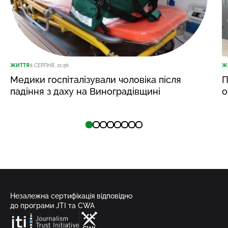
ЖИТТЯ
8 СЕРПНЯ, 21:56
Ж
Медики госпіталізували чоловіка після
П
падіння з даху на Виноградівщині
о
Незалежна сертифікація відповідно
до програми JTI та CWA