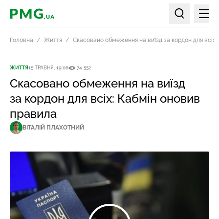
Мен
PMG.ua
Пошук по ст
Головна
Життя
Скасовано обмеження на виїзд за кордон для всіх:
ЖИТТЯ
15 ТРАВНЯ, 19:06
74 552
Скасовано обмеження на виїзд
за кордон для всіх: Кабмін оновив
правила
ВІТАЛІЙ ПЛАХОТНИЙ