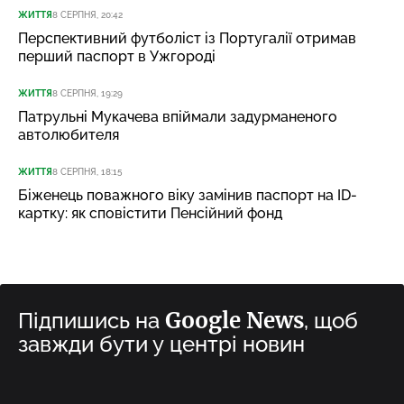
ЖИТТЯ
8 СЕРПНЯ, 20:42
Перспективний футболіст із Португалії отримав
перший паспорт в Ужгороді
ЖИТТЯ
8 СЕРПНЯ, 19:29
Патрульні Мукачева впіймали задурманеного
автолюбителя
ЖИТТЯ
8 СЕРПНЯ, 18:15
Біженець поважного віку замінив паспорт на ID-
картку: як сповістити Пенсійний фонд
Google News
Підпишись на
, щоб
завжди бути у центрі новин