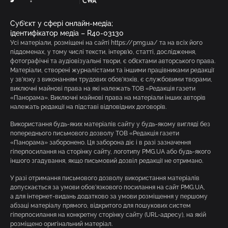
Суб’єкт у сфері онлайн-медіа;
ідентифікатор медіа – R40-03130
Усі матеріали, розміщені на сайті https://pmg.ua/ та на всіх його
піддоменах, у тому числі тексти, інтерв’ю, статті, дослідження,
фотографічні та аудіовізуальні твори, є об’єктами авторського права.
Матеріали, створені журналістами та іншими працівниками редакції
у зв’язку з виконанням трудових обов’язків, є службовими творами,
виключні майнові права на які належать ТОВ «Редакція газети
«Панорама». Виключні майнові права на матеріали інших авторів
належать редакції на підставі відповідних договорів.
Використання будь-яких матеріалів сайту у будь-якому вигляді без
попереднього письмового дозволу ТОВ «Редакція газети
«Панорама» заборонено. Ця заборона діє і в разі зазначення
гіперпосилання на сторінку сайту, логотипу PMG.UA або будь-якого
іншого згадування, якщо письмовий дозвіл редакції не отримано.
У разі отримання письмового дозволу використання матеріалів
допускається за умови обов’язкового посилання на сайт PMG.UA,
а для інтернет-видань додатково за умови розміщення у першому
абзаці матеріалу прямого, відкритого для пошукових систем
гіперпосилання на конкретну сторінку сайту (URL-адресу), на якій
розміщено оригінальний матеріал.