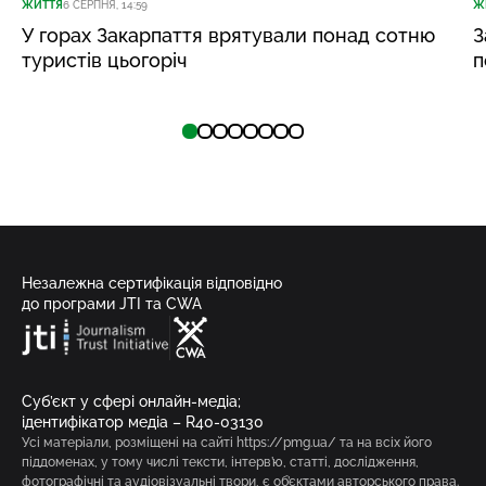
ЖИТТЯ
6 СЕРПНЯ, 14:59
Ж
У горах Закарпаття врятували понад сотню
З
туристів цьогоріч
п
Незалежна сертифікація відповідно
до програми JTI та CWA
Суб’єкт у сфері онлайн-медіа;
ідентифікатор медіа – R40-03130
Усі матеріали, розміщені на сайті https://pmg.ua/ та на всіх його
піддоменах, у тому числі тексти, інтерв’ю, статті, дослідження,
фотографічні та аудіовізуальні твори, є об’єктами авторського права.