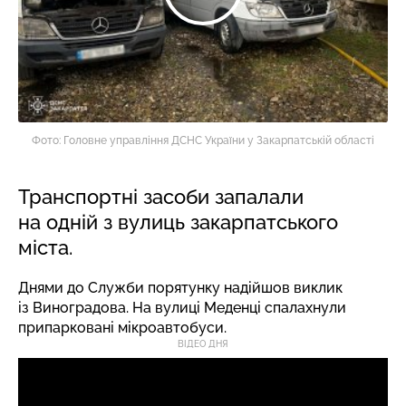
Фото: Головне управління ДСНС України у Закарпатській області
Транспортні засоби запалали
на одній з вулиць закарпатського
міста.
Днями до Служби порятунку надійшов виклик
із Виноградова. На вулиці Меденці спалахнули
припарковані мікроавтобуси.
ВІДЕО ДНЯ