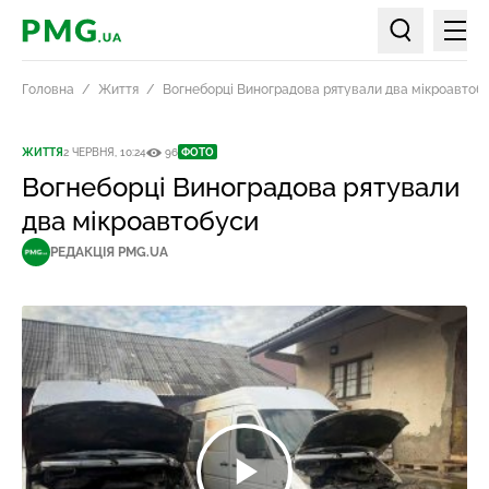
Мен
PMG.ua
Пошук по ст
Головна
Життя
Вогнеборці Виноградова рятували два мікроавтоб
ЖИТТЯ
2 ЧЕРВНЯ, 10:24
96
ФОТО
Вогнеборці Виноградова рятували
два мікроавтобуси
РЕДАКЦІЯ PMG.UA