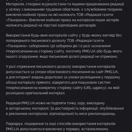
Матеріали, створені журналістами та іншими працівниками редакції
у зв’язку з виконанням трудових обов’язків, є службовими творами,
виключні майнові права на які належать ТОВ «Редакція газети
«Панорама». Виключні майнові права на матеріали інших авторів
належать редакції на підставі відповідних договорів.
Використання будь-яких матеріалів сайту у будь-якому вигляді без
попереднього письмового дозволу ТОВ «Редакція газети
«Панорама» заборонено. Ця заборона діє і в разі зазначення
гіперпосилання на сторінку сайту, логотипу PMG.UA або будь-якого
іншого згадування, якщо письмовий дозвіл редакції не отримано.
У разі отримання письмового дозволу використання матеріалів
допускається за умови обов’язкового посилання на сайт PMG.UA,
а для інтернет-видань додатково за умови розміщення у першому
абзаці матеріалу прямого, відкритого для пошукових систем
гіперпосилання на конкретну сторінку сайту (URL-адресу), на якій
розміщено оригінальний матеріал.
Редакція PMG.UA може не поділяти точку зору, викладену
в авторському матеріалі. За достовірність інформації, опублікованої
в рекламних матеріалах, відповідальність несе рекламодавець.
Передрук, поширення та інші способи використання матеріалів
PMG.UA допускаються виключно у порядку, встановленому