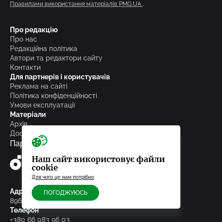
Правилами використання матеріалів PMG.UA
.
Про редакцію
Про нас
Редакційна політика
Автори та редактори сайту
Контакти
Для партнерів і користувачів
Реклама на сайті
Політика конфіденційності
Умови експлуатації
Матеріали
Архів
Досьє
Партнери
Наш сайт використовує файли
cookie
Для чого це нам потрібно
Адреса редакції
ПОГОДЖУЮСЬ
89600, м.Мукачево, пл. Кирила і Мефодія, 29/3
Телефон
+380 66 083 96 03