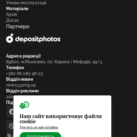
Умови експлуатації
Матеріали
Архів
Досьє
Партнери
Адреса редакції
89600, м.Мукачево, пл. Кирила і Мефодія, 29/3
Телефон
+380 66 083 96 03
Відділ новин
news@pmg.ua
Відділ реклами
sales@pmg.ua
Підписуйтесь на нас у соціальних мережах
facebook
telegram
instagram
google_news
Наш сайт використовує файли
cookie
Для чого це нам потрібно
viber
youtube
RSS-стрічка