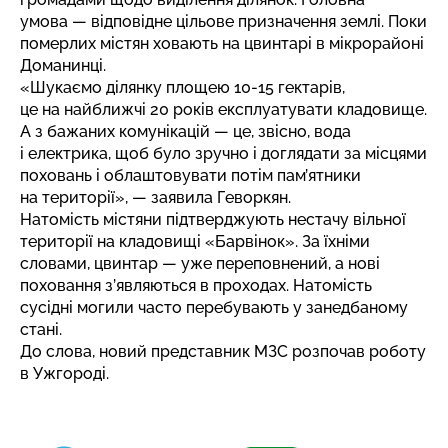
умова — відповідне цільове призначення землі. Поки
померлих містян ховають на цвинтарі в мікрорайоні
Доманинці.
«Шукаємо ділянку площею 10-15 гектарів,
це на найближчі 20 років експлуатувати кладовище.
А з бажаних комунікацій — це, звісно, вода
і електрика, щоб було зручно і доглядати за місцями
поховань і облаштовувати потім пам’ятники
на території», — заявила Геворкян.
Натомість містяни підтверджують нестачу вільної
території на кладовищі «Барвінок». За їхніми
словами, цвинтар — уже переповнений, а нові
поховання з’являються в проходах. Натомість
сусідні могили часто перебувають у занедбаному
стані.
До слова, новий
представник МЗС розпочав роботу
в Ужгороді.