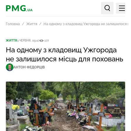
Мен
PMG.ua
Пошук по ст
Головна
Життя
На одному з кладовищ Ужгорода не залишилося мі
ЖИТТЯ
3 ЧЕРВНЯ, 09:47
177
На одному з кладовищ Ужгорода
не залишилося місць для поховань
АНТОН ФЕДОРЦІВ