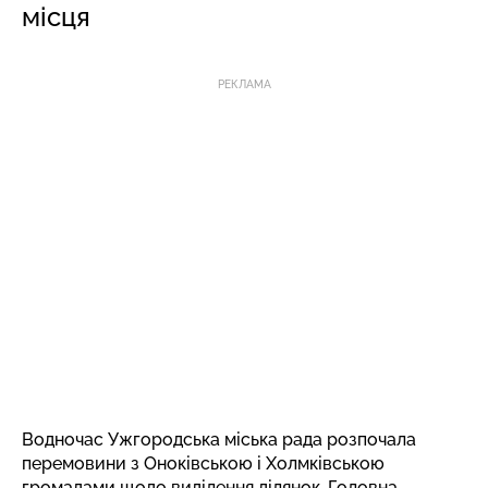
місця
РЕКЛАМА
Водночас Ужгородська міська рада розпочала
перемовини з Оноківською і Холмківською
громадами щодо виділення ділянок. Головна