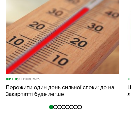
ЖИТТЯ
5 СЕРПНЯ, 20:20
Ж
Пережити один день сильної спеки: де на
Ц
Закарпатті буде легше
л