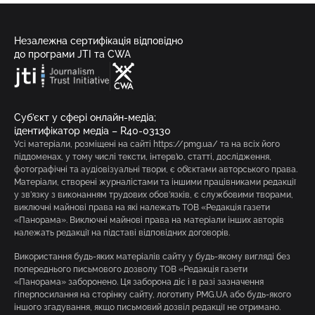
Незалежна сертифікація відповідно
до програми JTI та CWA
Суб’єкт у сфері онлайн-медіа;
ідентифікатор медіа – R40-03130
Усі матеріали, розміщені на сайті https://pmg.ua/ та на всіх його
піддоменах, у тому числі тексти, інтерв’ю, статті, дослідження,
фотографічні та аудіовізуальні твори, є об’єктами авторського права.
Матеріали, створені журналістами та іншими працівниками редакції
у зв’язку з виконанням трудових обов’язків, є службовими творами,
виключні майнові права на які належать ТОВ «Редакція газети
«Панорама». Виключні майнові права на матеріали інших авторів
належать редакції на підставі відповідних договорів.
Використання будь-яких матеріалів сайту у будь-якому вигляді без
попереднього письмового дозволу ТОВ «Редакція газети
«Панорама» заборонено. Ця заборона діє і в разі зазначення
гіперпосилання на сторінку сайту, логотипу PMG.UA або будь-якого
іншого згадування, якщо письмовий дозвіл редакції не отримано.