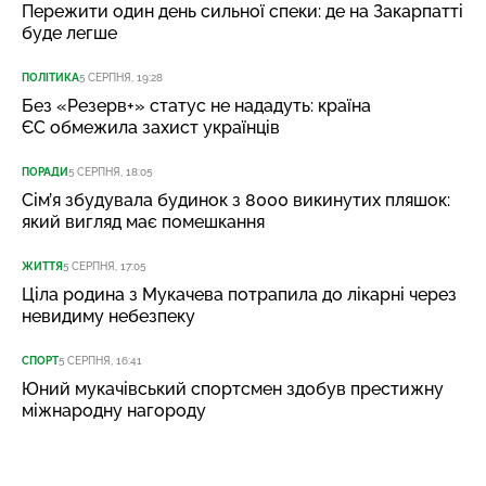
Пережити один день сильної спеки: де на Закарпатті
буде легше
ПОЛІТИКА
5 СЕРПНЯ, 19:28
Без «Резерв+» статус не нададуть: країна
ЄС обмежила захист українців
ПОРАДИ
5 СЕРПНЯ, 18:05
Сім’я збудувала будинок з 8000 викинутих пляшок:
який вигляд має помешкання
ЖИТТЯ
5 СЕРПНЯ, 17:05
Ціла родина з Мукачева потрапила до лікарні через
невидиму небезпеку
СПОРТ
5 СЕРПНЯ, 16:41
Юний мукачівський спортсмен здобув престижну
міжнародну нагороду