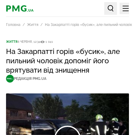
Мен
PMG.ua
Пошук по ст
Головна
Життя
На Закарпатті горів «бусик», але пильний чоловік 
ЖИТТЯ
8 ЧЕРВНЯ, 12:34
1 041
На Закарпатті горів «бусик», але
пильний чоловік допоміг його
врятувати від знищення
РЕДАКЦІЯ PMG.UA