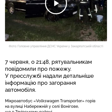
Фото: Головне управління ДСНС України у Закарпатській області
7 червня, о 21:48, рятувальникам
повідомили про пожежу.
У пресслужбі надали детальніше
інформацію про загорання
автомобіля.
Мікроавтобус «Volkswagen Transporter» горів
на вулиці Набережній у селі Вонігове,
що в Тячівському районі.