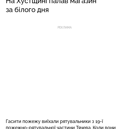
На Хустщині палав магазин
за білого дня
РЕКЛАМА
Гасити пожежу виїхали рятувальники з 19-ї
пожежно-рятувальної частини Тячева. Коли вони