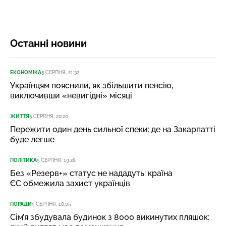
Останні новини
ЕКОНОМІКА
5 СЕРПНЯ, 21:32
Українцям пояснили, як збільшити пенсію,
виключивши «невигідні» місяці
ЖИТТЯ
5 СЕРПНЯ, 20:20
Пережити один день сильної спеки: де на Закарпатті
буде легше
ПОЛІТИКА
5 СЕРПНЯ, 19:28
Без «Резерв+» статус не нададуть: країна
ЄС обмежила захист українців
ПОРАДИ
5 СЕРПНЯ, 18:05
Сім’я збудувала будинок з 8000 викинутих пляшок: