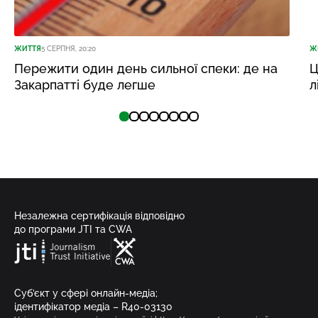
ЖИТТЯ
5 СЕРПНЯ, 20:20
Ж
Пережити один день сильної спеки: де на
Ц
Закарпатті буде легше
л
Незалежна сертифікація відповідно
до програми JTI та CWA
Суб’єкт у сфері онлайн-медіа;
ідентифікатор медіа – R40-03130