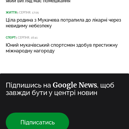
який вигляд має помешкання
ЖИТТЯ
5 СЕРПНЯ, 17:05
Ціла родина з Мукачева потрапила до лікарні через
невидиму небезпеку
СПОРТ
5 СЕРПНЯ, 16:41
Юний мукачівський спортсмен здобув престижну
міжнародну нагороду
Google News
Підпишись на
, щоб
завжди бути у центрі новин
Підписатись