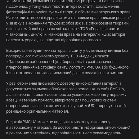
Усі матеріали, розміщені на сайті https://pmg.ua/ та на всіх його
піддоменах, у тому числі тексти, інтерв’ю, статті, дослідження,
фотографічні та аудіовізуальні твори, є об’єктами авторського права.
Матеріали, створені журналістами та іншими працівниками редакції
у зв’язку з виконанням трудових обов’язків, є службовими творами,
виключні майнові права на які належать ТОВ «Редакція газети
«Панорама». Виключні майнові права на матеріали інших авторів
належать редакції на підставі відповідних договорів.
Використання будь-яких матеріалів сайту у будь-якому вигляді без
попереднього письмового дозволу ТОВ «Редакція газети
«Панорама» заборонено. Ця заборона діє і в разі зазначення
гіперпосилання на сторінку сайту, логотипу PMG.UA або будь-якого
іншого згадування, якщо письмовий дозвіл редакції не отримано.
У разі отримання письмового дозволу використання матеріалів
допускається за умови обов’язкового посилання на сайт PMG.UA,
а для інтернет-видань додатково за умови розміщення у першому
абзаці матеріалу прямого, відкритого для пошукових систем
гіперпосилання на конкретну сторінку сайту (URL-адресу), на якій
розміщено оригінальний матеріал.
Редакція PMG.UA може не поділяти точку зору, викладену
в авторському матеріалі. За достовірність інформації, опублікованої
в рекламних матеріалах, відповідальність несе рекламодавець.