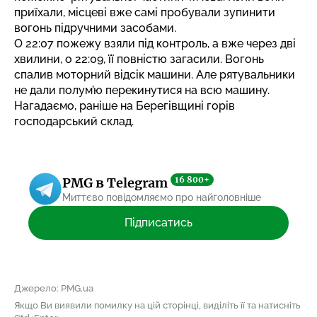
приїхали, місцеві вже самі пробували зупинити
вогонь підручними засобами.
О 22:07 пожежу взяли під контроль, а вже через дві
хвилини, о 22:09, її повністю загасили. Вогонь
спалив моторний відсік машини. Але рятувальники
не дали полум’ю перекинутися на всю машину.
Нагадаємо, раніше
на Берегівщині горів
господарський склад
.
16 800+
PMG в Telegram
Миттєво повідомляємо про найголовніше
Підписатись
Джерело: PMG.ua
Якщо Ви виявили помилку на цій сторінці, виділіть її та натисніть