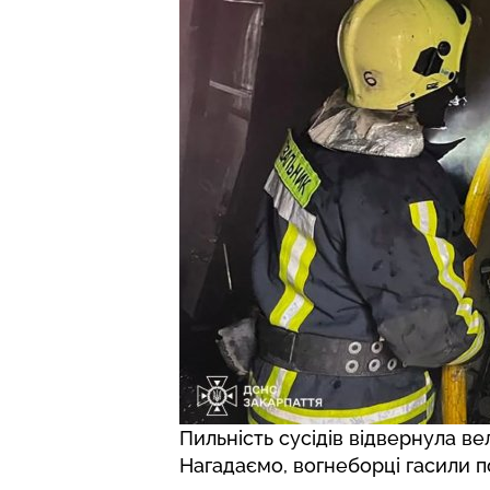
Пильність сусідів відвернула в
Нагадаємо, вогнеборці
гасили п