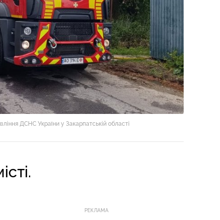
вління ДСНС України у Закарпатській області
сті.
РЕКЛАМА