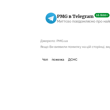
16 800+
PMG в Telegram
Миттєво повідомляємо про най
Джерело: PMG.ua
Якщо Ви виявили помилку на цій сторінці, виді
Чоп
пожежа
ДСНС