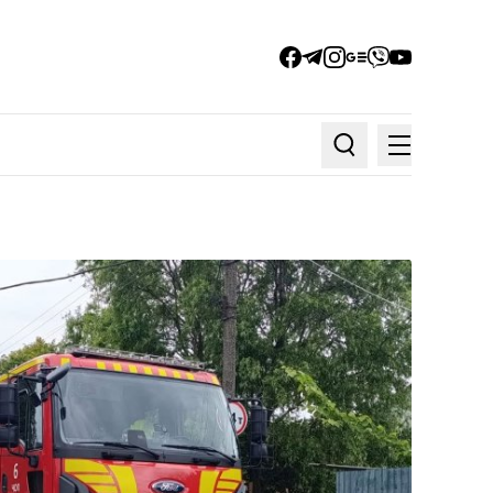
facebook
telegram
instagram
google_news
viber
youtube
Меню
Пошук по статтях