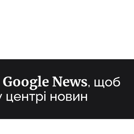
Google News
а
, щоб
у центрі новин