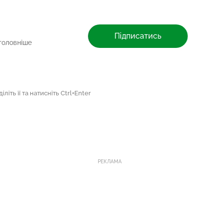
Підписатись
головніше
літь її та натисніть Ctrl+Enter
РЕКЛАМА