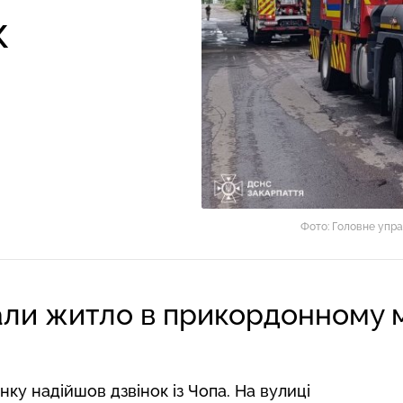
к
Фото: Головне упра
ли житло в прикордонному мі
ку надійшов дзвінок із Чопа. На вулиці