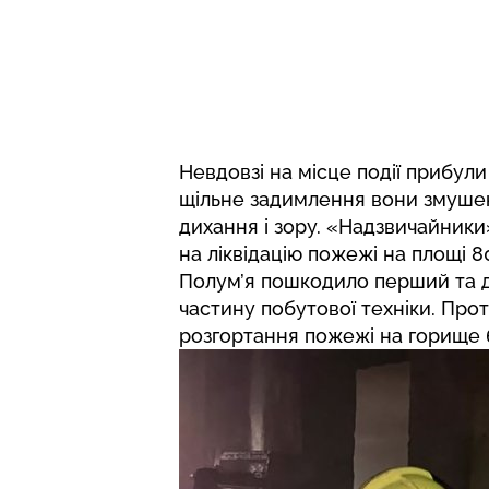
Невдовзі на місце події прибул
щільне задимлення вони змушен
дихання і зору. «Надзвичайники
на ліквідацію пожежі на площі 80
Полум’я пошкодило перший та д
частину побутової техніки. Про
розгортання пожежі на горище 