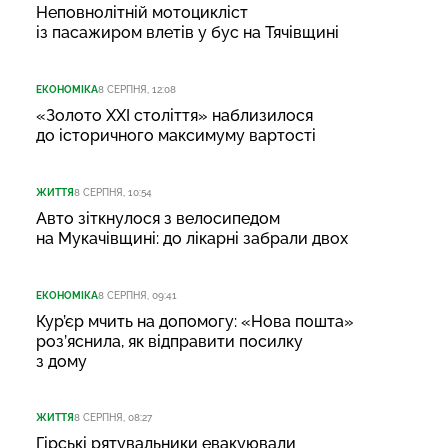
Неповнолітній мотоцикліст
із пасажиром влетів у бус на Тячівщині
ЕКОНОМІКА
8 СЕРПНЯ, 12:08
«Золото XXI століття» наблизилося
до історичного максимуму вартості
ЖИТТЯ
8 СЕРПНЯ, 10:54
Авто зіткнулося з велосипедом
на Мукачівщині: до лікарні забрали двох
ЕКОНОМІКА
8 СЕРПНЯ, 09:41
Кур’єр мчить на допомогу: «Нова пошта»
роз’яснила, як відправити посилку
з дому
ЖИТТЯ
8 СЕРПНЯ, 08:27
Гірські рятувальники евакуювали