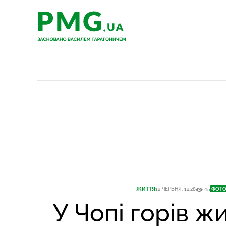
PMG.ua
PMG.ua
ЖИТТЯ
12 ЧЕРВНЯ, 12:28
45
ФОТ
У Чопі горів ж