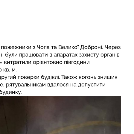
и пожежники з Чопа та Великої Доброні. Через
і були працювати в апаратах захисту органів
» витратили орієнтовно півгодини
 кв. м.
ругий поверхи будівлі. Також вогонь знищив
те, рятувальникам вдалося на допустити
будинку.