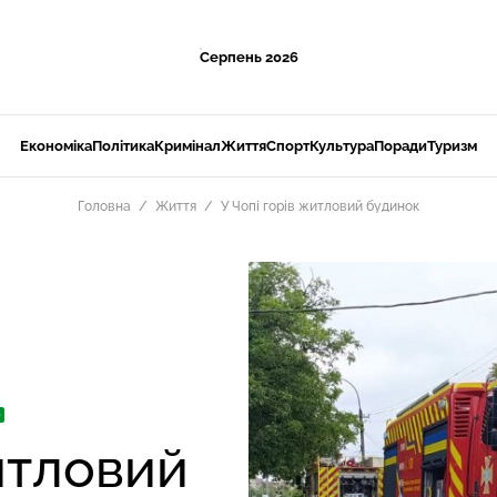
Серпень 2026
Економіка
Політика
Кримінал
Життя
Спорт
Культура
Поради
Туризм
Головна
Життя
У Чопі горів житловий будинок
О
итловий