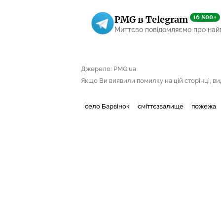
16 800+
PMG в Telegram
Миттєво повідомляємо про най
Джерело: PMG.ua
Якщо Ви виявили помилку на цій сторінці, виді
село Барвінок
сміттєзвалище
пожежа