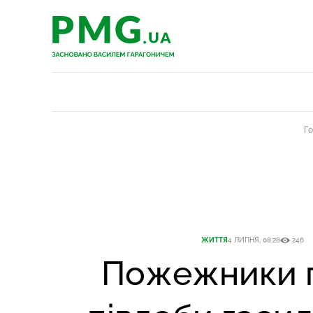
PMG.ua
PMG.ua
Г
ЖИТТЯ
4 ЛИПНЯ, 08:28
246
Пожежники 