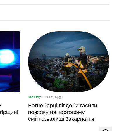
ЖИТТЯ
7 СЕРПНЯ, 14:53
ЖИТТЯ
7
у
Вогнеборці півдоби гасили
У не
гірщині
пожежу на черговому
воїна
сміттєзвалищі Закарпаття