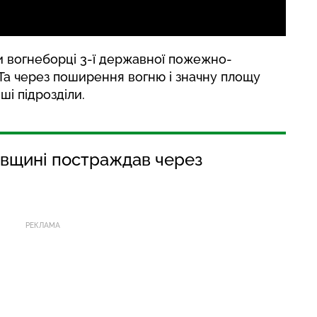
и вогнеборці 3-ї державної пожежно-
Та через поширення вогню і значну площу
ші підрозділи.
івщині постраждав через
РЕКЛАМА