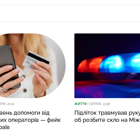
ПНЯ, 20:21
ЖИТТЯ
7 СЕРПНЯ, 15:58
вень допомоги від
Підліток травмував рук
их операторів — фейк
об розбите скло на Між
раїв