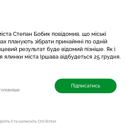
ста Степан Бобик повідомив, що міські
лах планують зібрати принаймні по одній
нцевий результат буде відомий пізніше. Як і
я ялинки міста Іршава відбудеться 25 грудня.
Підписатись
головніше
літь її та натисніть Ctrl+Enter