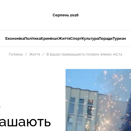
Серпень 2026
Економіка
Політика
Кримінал
Життя
Спорт
Культура
Поради
Туризм
Головна
Життя
В Іршаві прикрашають головну ялинку міста
7
рашають