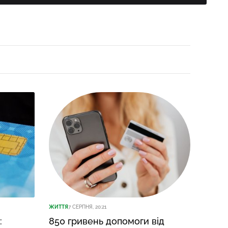
ЖИТТЯ
7 СЕРПНЯ, 20:21
ЖИТТЯ
7
:
850 гривень допомоги від
Підл