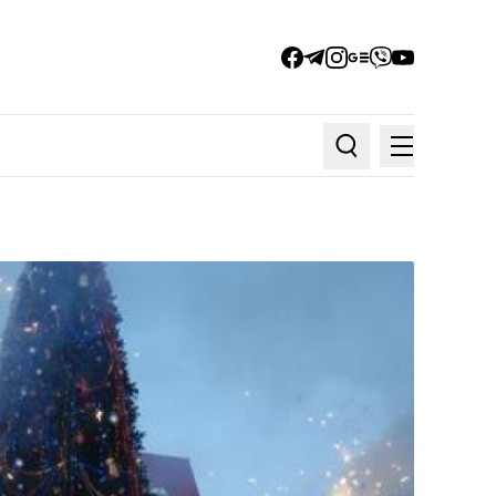
facebook
telegram
instagram
google_news
viber
youtube
Меню
Пошук по статтях