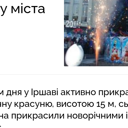
у міста
м дня у Іршаві активно прик
ну красуню, висотою 15 м, сь
на прикрасили новорічними 
..