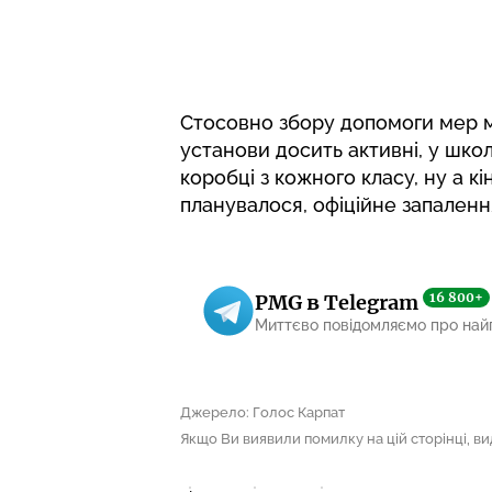
Стосовно збору допомоги мер мі
установи досить активні, у шко
коробці з кожного класу, ну а кі
планувалося, офіційне запаленн
16 800+
PMG в Telegram
Миттєво повідомляємо про най
Джерело: Голос Карпат
Якщо Ви виявили помилку на цій сторінці, виді