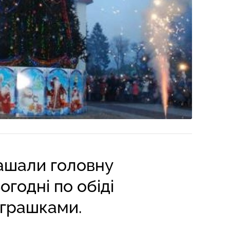
рашали головну
огодні по обіді
іграшками.