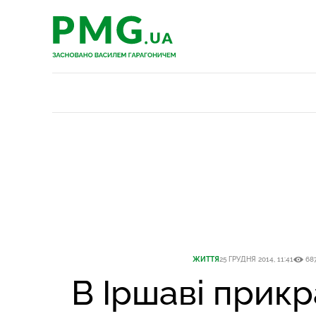
PMG.ua
PMG.ua
ЖИТТЯ
25 ГРУДНЯ 2014, 11:41
68
В Іршаві прик