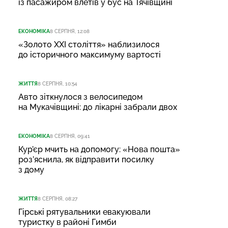
із пасажиром влетів у бус на Тячівщині
ЕКОНОМІКА
8 СЕРПНЯ, 12:08
«Золото XXI століття» наблизилося
до історичного максимуму вартості
ЖИТТЯ
8 СЕРПНЯ, 10:54
Авто зіткнулося з велосипедом
на Мукачівщині: до лікарні забрали двох
ЕКОНОМІКА
8 СЕРПНЯ, 09:41
Кур’єр мчить на допомогу: «Нова пошта»
роз’яснила, як відправити посилку
з дому
ЖИТТЯ
8 СЕРПНЯ, 08:27
Гірські рятувальники евакуювали
туристку в районі Гимби