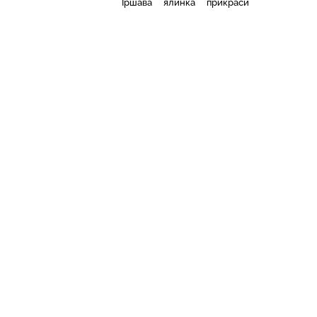
Іршава
ялинка
прикраси