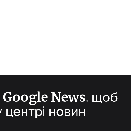
Google News
а
, щоб
у центрі новин