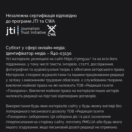
Незалежна сертифікація відповідно
до програми JTI та CWA
Суб’єкт у сфері онлайн-медіа;
ідентифікатор медіа – R40-03130
Усі матеріали, розміщені на сайті https://pmg.ua/ та на всіх його
піддоменах, у тому числі тексти, інтерв’ю, статті, дослідження,
фотографічні та аудіовізуальні твори, є об’єктами авторського права.
Матеріали, створені журналістами та іншими працівниками редакції
у зв’язку з виконанням трудових обов’язків, є службовими творами,
виключні майнові права на які належать ТОВ «Редакція газети
«Панорама». Виключні майнові права на матеріали інших авторів
належать редакції на підставі відповідних договорів.
Використання будь-яких матеріалів сайту у будь-якому вигляді без
попереднього письмового дозволу ТОВ «Редакція газети
«Панорама» заборонено. Ця заборона діє і в разі зазначення
гіперпосилання на сторінку сайту, логотипу PMG.UA або будь-якого
іншого згадування, якщо письмовий дозвіл редакції не отримано.