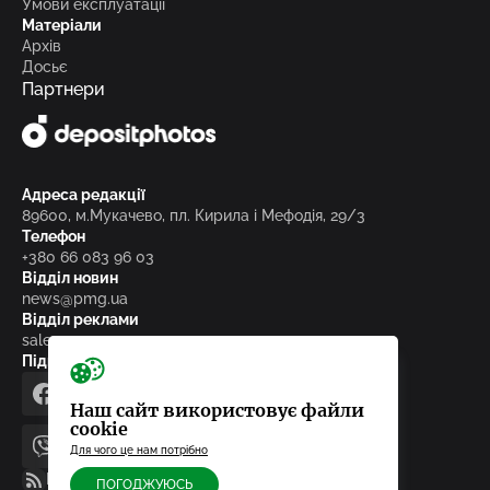
Умови експлуатації
Матеріали
Архів
Досьє
Партнери
Адреса редакції
89600, м.Мукачево, пл. Кирила і Мефодія, 29/3
Телефон
+380 66 083 96 03
Відділ новин
news@pmg.ua
Відділ реклами
sales@pmg.ua
Підписуйтесь на нас у соціальних мережах
facebook
telegram
instagram
google_news
Наш сайт використовує файли
cookie
Для чого це нам потрібно
viber
youtube
RSS-стрічка
ПОГОДЖУЮСЬ