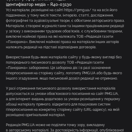
ідентифікатор медіа – R40-03130
Усі матеріали, розміщені на сайті https://pmg.ua/ та на всіх його
піддоменах, у тому числі тексти, інтерв’ю, статті, дослідження,
фотографічні та аудіовізуальні твори, є об’єктами авторського права.
Матеріали, створені журналістами та іншими працівниками редакції
у зв’язку з виконанням трудових обов’язків, є службовими творами,
виключні майнові права на які належать ТОВ «Редакція газети
«Панорама». Виключні майнові права на матеріали інших авторів
належать редакції на підставі відповідних договорів.
Використання будь-яких матеріалів сайту у будь-якому вигляді без
попереднього письмового дозволу ТОВ «Редакція газети
«Панорама» заборонено. Ця заборона діє і в разі зазначення
гіперпосилання на сторінку сайту, логотипу PMG.UA або будь-якого
іншого згадування, якщо письмовий дозвіл редакції не отримано.
У разі отримання письмового дозволу використання матеріалів
допускається за умови обов’язкового посилання на сайт PMG.UA,
а для інтернет-видань додатково за умови розміщення у першому
абзаці матеріалу прямого, відкритого для пошукових систем
гіперпосилання на конкретну сторінку сайту (URL-адресу), на якій
розміщено оригінальний матеріал.
Редакція PMG.UA може не поділяти точку зору, викладену
в авторському матеріалі. За достовірність інформації, опублікованої