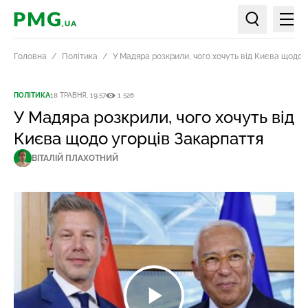
Мен
PMG.ua
Пошук по ст
Головна
Політика
У Мадяра розкрили, чого хочуть від Києва щодо 
ПОЛІТИКА
18 ТРАВНЯ, 19:57
1 526
У Мадяра розкрили, чого хочуть від
Києва щодо угорців Закарпаття
ВІТАЛІЙ ПЛАХОТНИЙ