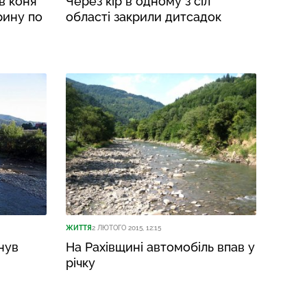
в коня
Через кір в одному з сіл
рину по
області закрили дитсадок
ЖИТТЯ
2 ЛЮТОГО 2015, 12:15
нув
На Рахівщині автомобіль впав у
річку