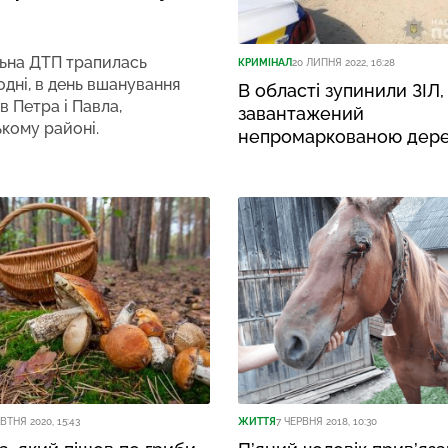
ьна ДТП трапилась
КРИМІНАЛ
20 ЛИПНЯ 2022, 16:28
дні, в день вшанування
В області зупинили ЗІЛ,
в Петра і Павла,
завантажений
ькому районі.
непромаркованою дер
ВТНЯ 2020, 15:43
ЖИТТЯ
7 ЧЕРВНЯ 2018, 10:30