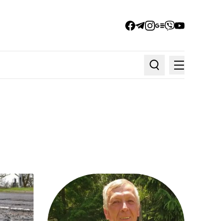
facebook
telegram
instagram
google_news
viber
youtube
Меню
Пошук по статтях