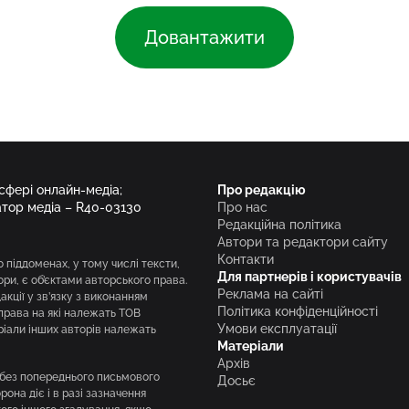
Довантажити
 сфері онлайн-медіа;
Про редакцію
атор медіа – R40-03130
Про нас
Редакційна політика
Автори та редактори сайту
Контакти
о піддоменах, у тому числі тексти,
Для партнерів і користувачів
вори, є об’єктами авторського права.
Реклама на сайті
кції у зв’язку з виконанням
Політика конфіденційності
права на які належать ТОВ
Умови експлуатації
ріали інших авторів належать
Матеріали
Архів
і без попереднього письмового
Досьє
она діє і в разі зазначення