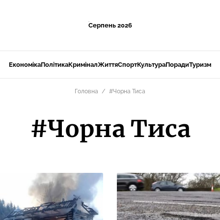
Серпень 2026
Економіка
Політика
Кримінал
Життя
Спорт
Культура
Поради
Туризм
Головна
#Чорна Тиса
#Чорна Тиса