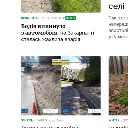
селі
Смертел
КРИМІНАЛ
13 ЛИПНЯ 2023, 12:50
ФОТО
напередо
Водія викинуло
апостолі
з автомобіля:
на Закарпатті
у Рахівс
сталась жахлива аварія
ЖИТТЯ
19 ТРАВНЯ 2021, 16:00
ЖИТТЯ
17 ЖО