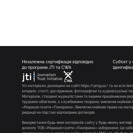
Незалежна сертифікація відповідно
Суб’єкт у
до програми JTI та CWA
ідентифік
Усі матеріали, розміщені на сайті https://pmg.ua/ та на всіх йог
інтерв’ю, статті, дослідження, фотографічні та аудіовізуальні т
Матеріали, створені журналістами та іншими працівниками реда
трудових обов’язків, є службовими творами, виключні майнові 
«Редакція газети «Панорама». Виключні майнові права на мате
редакції на підставі відповідних договорів.
Використання будь-яких матеріалів сайту у будь-якому вигляд
дозволу ТОВ «Редакція газети «Панорама» заборонено. Ця забор