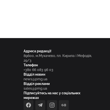
Адреса редакції
89600, м.Мукачево, пл. Кирила і Мефодія,
29/3
Телефон
+380 66 083 96 03
Відділ новин
news@pmg.ua
Відділ реклами
sales@pmg.ua
Підписуйтесь на нас у соціальних
мережах
facebook
telegram
instagram
google_news