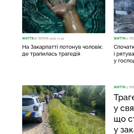
ЖИТТЯ
28 ЛИПНЯ 2025, 11:34
ЖИТТЯ
10 ЛЮ
На Закарпатті потонув чоловік:
Спочатк
де трапилась трагедія
і рятув
у госпо
ЖИТТЯ
13 ЛИ
Траг
у св
що с
у за