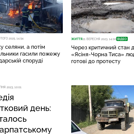
ТОГО 2025, 14:54
ЖИТТЯ
21 ВЕРЕСНЯ 2023, 14:00
ВІДЕО
у селяни, а потім
Через критичний стан 
альники гасили пожежу
«Ясіня-Чорна Тиса» лю
дарській споруді
готові до протесту
ПНЯ 2023, 10:01
едія
ятковий день:
талось
карпатському