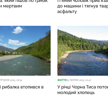
а, який пішов по гриби,
П’яний чоловік прив’яза
и мертвим
до машини і тягнув тва
асфальту
 ГРУДНЯ 2015, 16:34
ЖИТТЯ
23 ЛИПНЯ 2015, 10:47
і рибалка втопився в
У річці Чорна Тиса пото
молодий хлопець