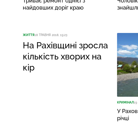
Триває ремонт однієї з
Чоловік
найдовших доріг краю
знайшл
ЖИТТЯ
18 ТРАВНЯ 2018, 19:23
На Рахівщині зросла
кількість хворих на
кір
КРИМІНАЛ
19
У Рахов
річці