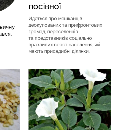
посівної
Йдеться про мешканців
деокупованих та прифронтових
звичну
громад, переселенців
ався,
та представників соціально
вразливих верст населення, які
мають присадибні ділянки.