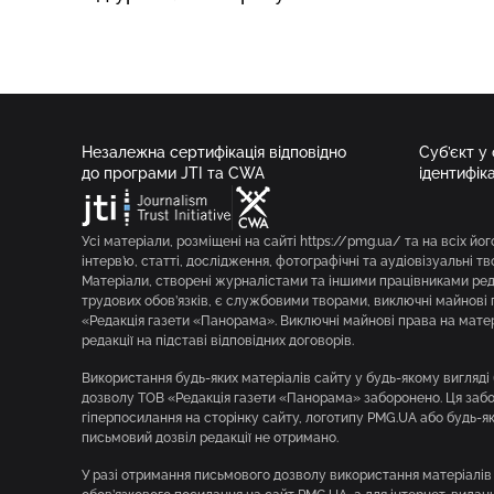
Незалежна сертифікація відповідно
Суб’єкт у
до програми JTI та CWA
ідентифік
Усі матеріали, розміщені на сайті https://pmg.ua/ та на всіх йог
інтерв’ю, статті, дослідження, фотографічні та аудіовізуальні т
Матеріали, створені журналістами та іншими працівниками реда
трудових обов’язків, є службовими творами, виключні майнові 
«Редакція газети «Панорама». Виключні майнові права на мате
редакції на підставі відповідних договорів.
Використання будь-яких матеріалів сайту у будь-якому вигляд
дозволу ТОВ «Редакція газети «Панорама» заборонено. Ця забор
гіперпосилання на сторінку сайту, логотипу PMG.UA або будь-я
письмовий дозвіл редакції не отримано.
У разі отримання письмового дозволу використання матеріалів