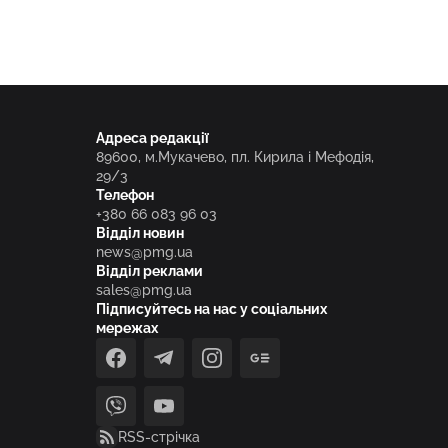
Адреса редакції
89600, м.Мукачево, пл. Кирила і Мефодія,
29/3
Телефон
+380 66 083 96 03
Відділ новин
news@pmg.ua
Відділ реклами
sales@pmg.ua
Підписуйтесь на нас у соціальних
мережах
facebook
telegram
instagram
google_news
viber
youtube
RSS-стрічка