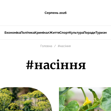
Серпень 2026
Економіка
Політика
Кримінал
Життя
Спорт
Культура
Поради
Туризм
Головна
#насіння
#насіння