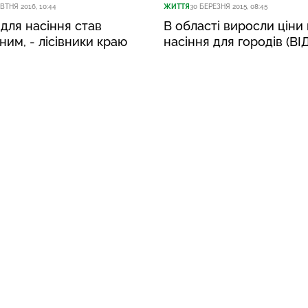
ВТНЯ 2016, 10:44
ЖИТТЯ
30 БЕРЕЗНЯ 2015, 08:45
 для насіння став
В області виросли ціни
им, - лісівники краю
насіння для городів (ВІ