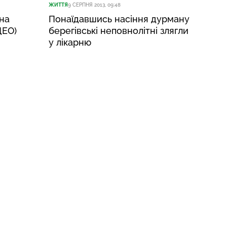
ЖИТТЯ
9 СЕРПНЯ 2013, 09:48
 на
Понаїдавшись насіння дурману
ДЕО)
берегівські неповнолітні злягли
у лікарню