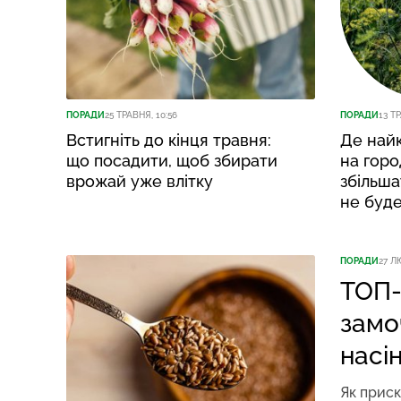
ПОРАДИ
25 ТРАВНЯ, 10:56
ПОРАДИ
13 ТР
Встигніть до кінця травня:
Де найк
що посадити, щоб збирати
на город
врожай уже влітку
збільша
не буде
ПОРАДИ
27 Л
ТОП-
замо
насі
Як прис