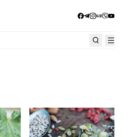
facebook
telegram
instagram
google_news
viber
youtube
Меню
Пошук по статтях