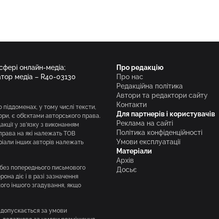
 сфері онлайн-медіа;
Про редакцію
атор медіа – R40-03130
Про нас
Редакційна політика
Автори та редактори сайту
Контакти
о піддоменах, у тому числі тексти,
Для партнерів і користувачів
вори, є об’єктами авторського права.
Реклама на сайті
кції у зв’язку з виконанням
Політика конфіденційності
права на які належать ТОВ
Умови експлуатації
ріали інших авторів належать
Матеріали
Архів
і без попереднього письмового
Досьє
она діє і в разі зазначення
кого іншого згадування, якщо
 допускається за умови