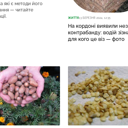
та які є методи його
ання — читайте
ції.
ЖИТТЯ
13 БЕРЕЗНЯ 2024, 12:35
На кордоні виявили не
контрабанду: водій зізн
для кого це віз — фото