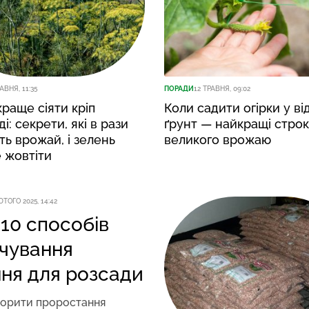
АВНЯ, 11:35
ПОРАДИ
12 ТРАВНЯ, 09:02
раще сіяти кріп
Коли садити огірки у в
і: секрети, які в рази
ґрунт — найкращі строк
ть врожай, і зелень
великого врожаю
 жовтіти
ЮТОГО 2025, 14:42
10 способів
чування
ння для розсади
корити проростання