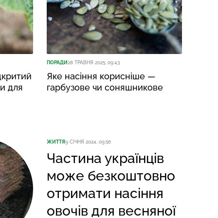
ПОРАДИ
28 ТРАВНЯ 2025, 09:43
ідкритий
Яке насіння корисніше —
и для
гарбузове чи соняшникове
ЖИТТЯ
9 СІЧНЯ 2024, 09:56
Частина українців
може безкоштовно
отримати насіння
овочів для весняної