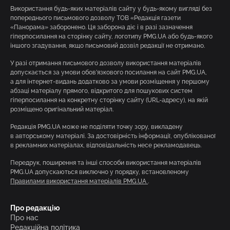
Використання будь-яких матеріалів сайту у будь-якому вигляді без
попереднього письмового дозволу ТОВ «Редакція газети
«Панорама» заборонено. Ця заборона діє і в разі зазначення
гіперпосилання на сторінку сайту, логотипу PMG.UA або будь-якого
іншого згадування, якщо письмовий дозвіл редакції не отримано.
У разі отримання письмового дозволу використання матеріалів
допускається за умови обов’язкового посилання на сайт PMG.UA,
а для інтернет-видань додатково за умови розміщення у першому
абзаці матеріалу прямого, відкритого для пошукових систем
гіперпосилання на конкретну сторінку сайту (URL-адресу), на якій
розміщено оригінальний матеріал.
Редакція PMG.UA може не поділяти точку зору, викладену
в авторському матеріалі. За достовірність інформації, опублікованої
в рекламних матеріалах, відповідальність несе рекламодавець.
Передрук, поширення та інші способи використання матеріалів
PMG.UA допускаються виключно у порядку, встановленому
Правилами використання матеріалів PMG.UA
.
Про редакцію
Про нас
Редакційна політика