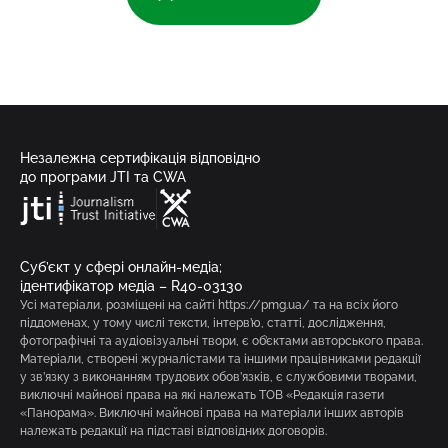
Незалежна сертифікація відповідно
до програми JTI та CWA
Суб’єкт у сфері онлайн-медіа;
ідентифікатор медіа – R40-03130
Усі матеріали, розміщені на сайті https://pmg.ua/ та на всіх його
піддоменах, у тому числі тексти, інтерв’ю, статті, дослідження,
фотографічні та аудіовізуальні твори, є об’єктами авторського права.
Матеріали, створені журналістами та іншими працівниками редакції
у зв’язку з виконанням трудових обов’язків, є службовими творами,
виключні майнові права на які належать ТОВ «Редакція газети
«Панорама». Виключні майнові права на матеріали інших авторів
належать редакції на підставі відповідних договорів.