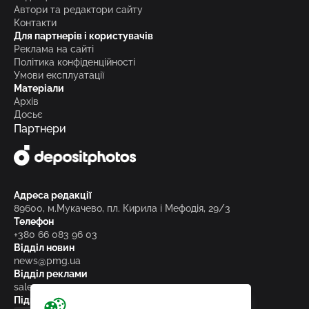
Автори та редактори сайту
Контакти
Для партнерів і користувачів
Реклама на сайті
Політика конфіденційності
Умови експлуатації
Матеріали
Архів
Досьє
Партнери
Адреса редакції
89600, м.Мукачево, пл. Кирила і Мефодія, 29/3
Телефон
+380 66 083 96 03
Відділ новин
news@pmg.ua
Відділ реклами
sales@pmg.ua
Підписуйтесь на нас у соціальних мережах