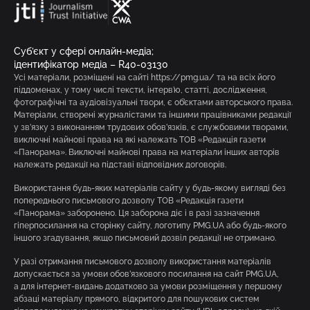
Суб’єкт у сфері онлайн-медіа;
ідентифікатор медіа – R40-03130
Усі матеріали, розміщені на сайті https://pmg.ua/ та на всіх його
піддоменах, у тому числі тексти, інтерв’ю, статті, дослідження,
фотографічні та аудіовізуальні твори, є об’єктами авторського права.
Матеріали, створені журналістами та іншими працівниками редакції
у зв’язку з виконанням трудових обов’язків, є службовими творами,
виключні майнові права на які належать ТОВ «Редакція газети
«Панорама». Виключні майнові права на матеріали інших авторів
належать редакції на підставі відповідних договорів.
Використання будь-яких матеріалів сайту у будь-якому вигляді без
попереднього письмового дозволу ТОВ «Редакція газети
«Панорама» заборонено. Ця заборона діє і в разі зазначення
гіперпосилання на сторінку сайту, логотипу PMG.UA або будь-якого
іншого згадування, якщо письмовий дозвіл редакції не отримано.
У разі отримання письмового дозволу використання матеріалів
допускається за умови обов’язкового посилання на сайт PMG.UA,
а для інтернет-видань додатково за умови розміщення у першому
абзаці матеріалу прямого, відкритого для пошукових систем