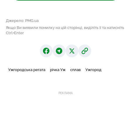
Джерело: PMG.ua
Якщо Ви виявили помилку на цій сторінці, виділіть її та натисніть
Ctrl+Enter
Ужгородська регата
річка Уж
сплав
Ужгород
РЕКЛАМА