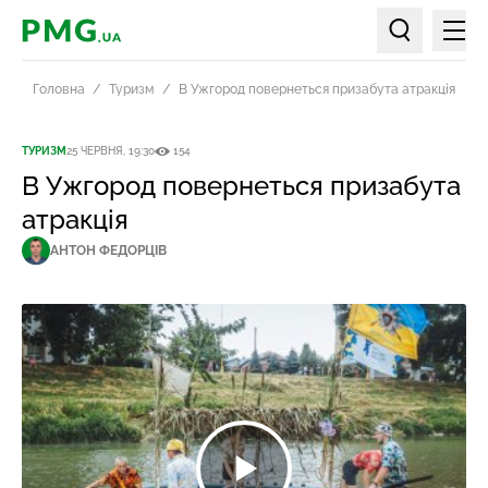
Мен
PMG.ua
Пошук по ст
Головна
Туризм
В Ужгород повернеться призабута атракція
ТУРИЗМ
25 ЧЕРВНЯ, 19:30
154
В Ужгород повернеться призабута
атракція
АНТОН ФЕДОРЦІВ