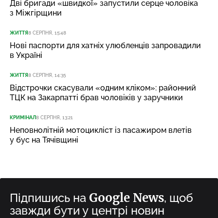
Дві бригади «швидкої» запустили серце чоловіка
з Міжгірщини
ЖИТТЯ
8 СЕРПНЯ, 15:48
Нові паспорти для хатніх улюбленців запровадили
в Україні
ЖИТТЯ
8 СЕРПНЯ, 14:35
Відстрочки скасували «одним кліком»: районний
ТЦК на Закарпатті брав чоловіків у заручники
КРИМІНАЛ
8 СЕРПНЯ, 13:21
Неповнолітній мотоцикліст із пасажиром влетів
у бус на Тячівщині
Google News
Підпишись на
, щоб
завжди бути у центрі новин