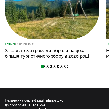
ТУРИЗМ
6 СЕРПНЯ, 15:58
Т
Закарпатські громади зібрали на 40%
Н
більше туристичного збору в 2026 році
м
Незалежна сертифікація відповідно
до програми JTI та CWA