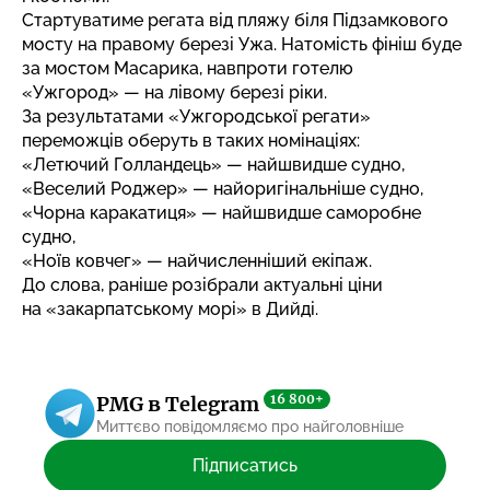
Стартуватиме регата від пляжу біля Підзамкового
мосту на правому березі Ужа. Натомість фініш буде
за мостом Масарика, навпроти готелю
«Ужгород» — на лівому березі ріки.
За результатами «Ужгородської регати»
переможців оберуть в таких номінаціях:
«Летючий Голландець» — найшвидше судно,
«Веселий Роджер» — найоригінальніше судно,
«Чорна каракатиця» — найшвидше саморобне
судно,
«Ноїв ковчег» — найчисленніший екіпаж.
До слова, раніше
розібрали актуальні ціни
на «закарпатському морі» в Дийді.
16 800+
PMG в Telegram
Миттєво повідомляємо про найголовніше
Підписатись