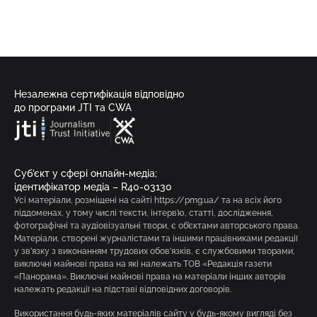
Незалежна сертифікація відповідно
до програми JTI та CWA
Суб’єкт у сфері онлайн-медіа;
ідентифікатор медіа – R40-03130
Усі матеріали, розміщені на сайті https://pmg.ua/ та на всіх його
піддоменах, у тому числі тексти, інтерв’ю, статті, дослідження,
фотографічні та аудіовізуальні твори, є об’єктами авторського права.
Матеріали, створені журналістами та іншими працівниками редакції
у зв’язку з виконанням трудових обов’язків, є службовими творами,
виключні майнові права на які належать ТОВ «Редакція газети
«Панорама». Виключні майнові права на матеріали інших авторів
належать редакції на підставі відповідних договорів.
Використання будь-яких матеріалів сайту у будь-якому вигляді без