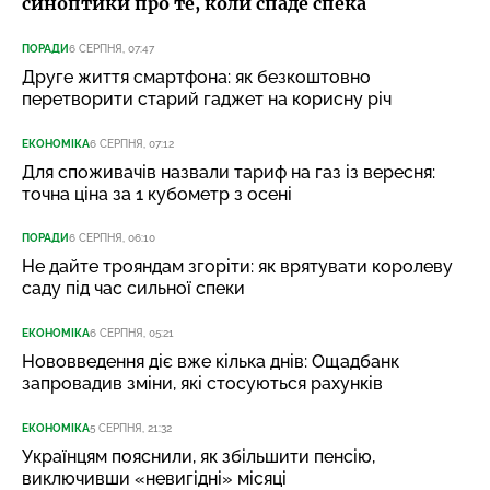
синоптики про те, коли спаде спека
ПОРАДИ
6 СЕРПНЯ, 07:47
Друге життя смартфона: як безкоштовно
перетворити старий гаджет на корисну річ
ЕКОНОМІКА
6 СЕРПНЯ, 07:12
Для споживачів назвали тариф на газ із вересня:
точна ціна за 1 кубометр з осені
ПОРАДИ
6 СЕРПНЯ, 06:10
Не дайте трояндам згоріти: як врятувати королеву
саду під час сильної спеки
ЕКОНОМІКА
6 СЕРПНЯ, 05:21
Нововведення діє вже кілька днів: Ощадбанк
запровадив зміни, які стосуються рахунків
ЕКОНОМІКА
5 СЕРПНЯ, 21:32
Українцям пояснили, як збільшити пенсію,
виключивши «невигідні» місяці