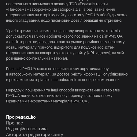
попереднього письмового дозволу ТОВ «Редакція газети
«Панорама» заборонено. Ця заборона діє і в разі зазначення
гіперпосилання на сторінку сайту, логотипу PMG.UA або будь-якого
іншого згадування, якщо письмовий дозвіл редакції не отримано.
У разі отримання письмового дозволу використання матеріалів
допускається за умови обов’язкового посилання на сайт PMG.UA,
а для інтернет-видань додатково за умови розміщення у першому
абзаці матеріалу прямого, відкритого для пошукових систем
гіперпосилання на конкретну сторінку сайту (URL-адресу), на якій
розміщено оригінальний матеріал.
Редакція PMG.UA може не поділяти точку зору, викладену
в авторському матеріалі. За достовірність інформації, опублікованої
в рекламних матеріалах, відповідальність несе рекламодавець.
Передрук, поширення та інші способи використання матеріалів
PMG.UA допускаються виключно у порядку, встановленому
Правилами використання матеріалів PMG.UA
.
Про редакцію
Про нас
Редакційна політика
Автори та редактори сайту