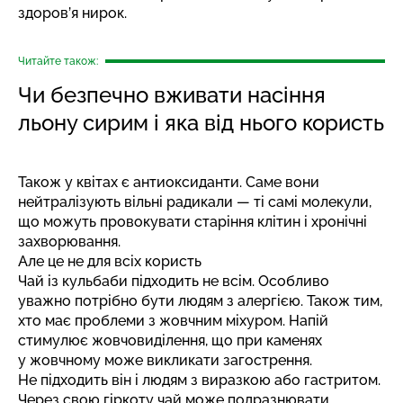
здоров’я нирок.
Читайте також:
Чи безпечно вживати насіння
льону сирим і яка від нього користь
Також у квітах є антиоксиданти. Саме вони
нейтралізують вільні радикали — ті самі молекули,
що можуть провокувати старіння клітин і хронічні
захворювання.
Але це не для всіх користь
Чай із кульбаби підходить не всім. Особливо
уважно потрібно бути людям з алергією. Також тим,
хто має проблеми з жовчним міхуром. Напій
стимулює жовчовиділення, що при каменях
у жовчному може викликати загострення.
Не підходить він і людям з виразкою або гастритом.
Через свою гіркоту чай може подразнювати