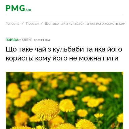
PMG.ua
Головна
Поради
Що таке чай з кульбаби та яка його користь: кому
ПОРАДИ
22 КВІТНЯ, 12:25
874
Що таке чай з кульбаби та яка його
користь: кому його не можна пити