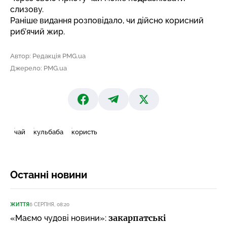
слизову.
Раніше видання розповідало,
чи дійсно корисний
риб’ячий жир
.
Автор: Редакція PMG.ua
Джерело: PMG.ua
чай
кульбаба
користь
Останні новини
ЖИТТЯ
6 СЕРПНЯ, 08:20
закарпатські
«Маємо чудові новини»: