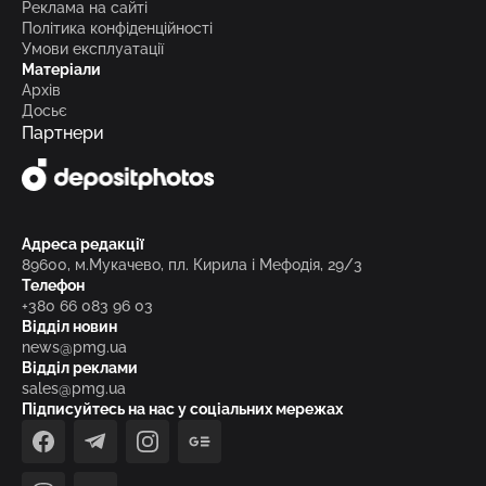
Реклама на сайті
Політика конфіденційності
Умови експлуатації
Матеріали
Архів
Досьє
Партнери
Адреса редакції
89600, м.Мукачево, пл. Кирила і Мефодія, 29/3
Телефон
+380 66 083 96 03
Відділ новин
news@pmg.ua
Відділ реклами
sales@pmg.ua
Підписуйтесь на нас у соціальних мережах
facebook
telegram
instagram
google_news