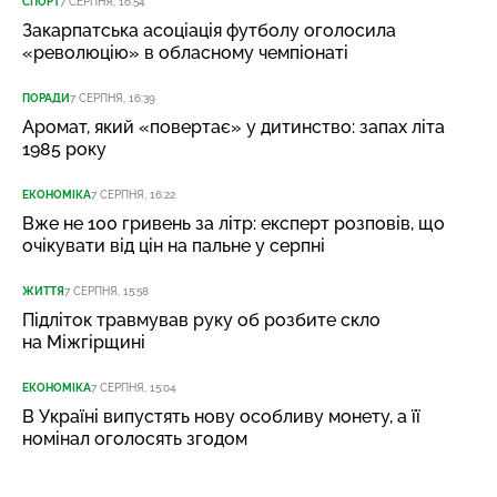
СПОРТ
7 СЕРПНЯ, 16:54
Закарпатська асоціація футболу оголосила
«революцію» в обласному чемпіонаті
ПОРАДИ
7 СЕРПНЯ, 16:39
Аромат, який «повертає» у дитинство: запах літа
1985 року
ЕКОНОМІКА
7 СЕРПНЯ, 16:22
Вже не 100 гривень за літр: експерт розповів, що
очікувати від цін на пальне у серпні
ЖИТТЯ
7 СЕРПНЯ, 15:58
Підліток травмував руку об розбите скло
на Міжгірщині
ЕКОНОМІКА
7 СЕРПНЯ, 15:04
В Україні випустять нову особливу монету, а її
номінал оголосять згодом