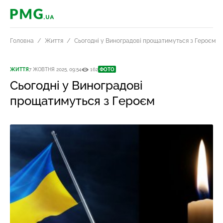
PMG.ua
Головна
Життя
Сьогодні у Виноградові прощатимуться з Героєм
ЖИТТЯ
7 ЖОВТНЯ 2025, 09:54
162
ФОТО
Сьогодні у Виноградові
прощатимуться з Героєм