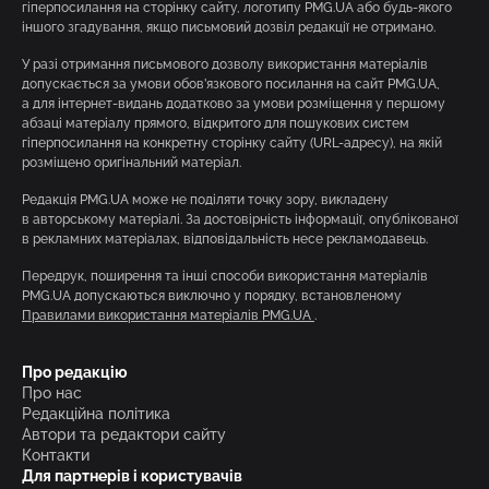
гіперпосилання на сторінку сайту, логотипу PMG.UA або будь-якого
іншого згадування, якщо письмовий дозвіл редакції не отримано.
У разі отримання письмового дозволу використання матеріалів
допускається за умови обов’язкового посилання на сайт PMG.UA,
а для інтернет-видань додатково за умови розміщення у першому
абзаці матеріалу прямого, відкритого для пошукових систем
гіперпосилання на конкретну сторінку сайту (URL-адресу), на якій
розміщено оригінальний матеріал.
Редакція PMG.UA може не поділяти точку зору, викладену
в авторському матеріалі. За достовірність інформації, опублікованої
в рекламних матеріалах, відповідальність несе рекламодавець.
Передрук, поширення та інші способи використання матеріалів
PMG.UA допускаються виключно у порядку, встановленому
Правилами використання матеріалів PMG.UA
.
Про редакцію
Про нас
Редакційна політика
Автори та редактори сайту
Контакти
Для партнерів і користувачів