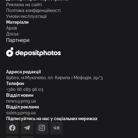
Реклама на сайті
Політика конфіденційності
Умови експлуатації
Матеріали
Архів
Досьє
Партнери
Адреса редакції
89600, м.Мукачево, пл. Кирила і Мефодія, 29/3
Телефон
+380 66 083 96 03
Відділ новин
news@pmg.ua
Відділ реклами
sales@pmg.ua
Підписуйтесь на нас у соціальних мережах
facebook
telegram
instagram
google_news