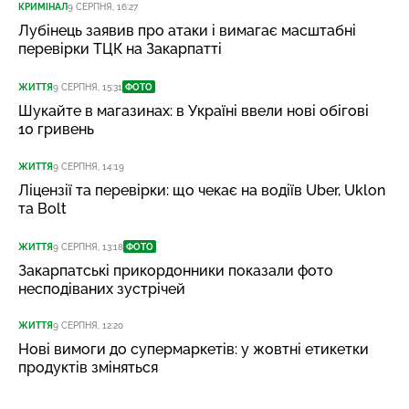
КРИМІНАЛ
9 СЕРПНЯ, 16:27
Лубінець заявив про атаки і вимагає масштабні
перевірки ТЦК на Закарпатті
ЖИТТЯ
9 СЕРПНЯ, 15:31
ФОТО
Шукайте в магазинах: в Україні ввели нові обігові
10 гривень
ЖИТТЯ
9 СЕРПНЯ, 14:19
Ліцензії та перевірки: що чекає на водіїв Uber, Uklon
та Bolt
ЖИТТЯ
9 СЕРПНЯ, 13:18
ФОТО
Закарпатські прикордонники показали фото
несподіваних зустрічей
ЖИТТЯ
9 СЕРПНЯ, 12:20
Нові вимоги до супермаркетів: у жовтні етикетки
продуктів зміняться