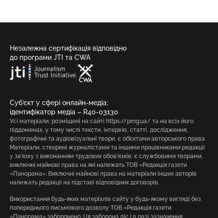
Незалежна сертифікація відповідно
до програми JTI та CWA
Суб’єкт у сфері онлайн-медіа;
ідентифікатор медіа – R40-03130
Усі матеріали, розміщені на сайті https://pmg.ua/ та на всіх його
піддоменах, у тому числі тексти, інтерв’ю, статті, дослідження,
фотографічні та аудіовізуальні твори, є об’єктами авторського права.
Матеріали, створені журналістами та іншими працівниками редакції
у зв’язку з виконанням трудових обов’язків, є службовими творами,
виключні майнові права на які належать ТОВ «Редакція газети
«Панорама». Виключні майнові права на матеріали інших авторів
належать редакції на підставі відповідних договорів.
Використання будь-яких матеріалів сайту у будь-якому вигляді без
попереднього письмового дозволу ТОВ «Редакція газети
«Панорама» заборонено. Ця заборона діє і в разі зазначення