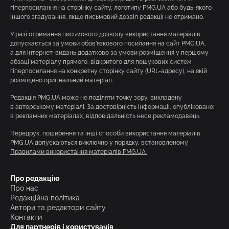
гіперпосилання на сторінку сайту, логотипу PMG.UA або будь-якого
іншого згадування, якщо письмовий дозвіл редакції не отримано.
У разі отримання письмового дозволу використання матеріалів
допускається за умови обов’язкового посилання на сайт PMG.UA,
а для інтернет-видань додатково за умови розміщення у першому
абзаці матеріалу прямого, відкритого для пошукових систем
гіперпосилання на конкретну сторінку сайту (URL-адресу), на якій
розміщено оригінальний матеріал.
Редакція PMG.UA може не поділяти точку зору, викладену
в авторському матеріалі. За достовірність інформації, опублікованої
в рекламних матеріалах, відповідальність несе рекламодавець.
Передрук, поширення та інші способи використання матеріалів
PMG.UA допускаються виключно у порядку, встановленому
Правилами використання матеріалів PMG.UA
.
Про редакцію
Про нас
Редакційна політика
Автори та редактори сайту
Контакти
Для партнерів і користувачів