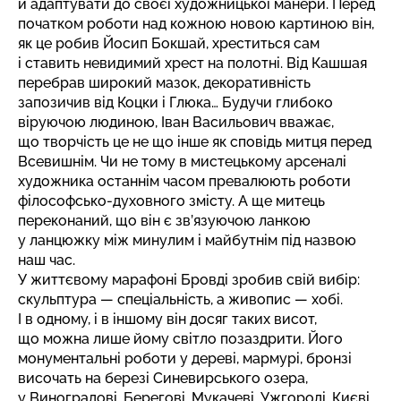
й адаптувати до своєї художницької манери. Перед
початком роботи над кожною новою картиною він,
як це робив Йосип Бокшай, хреститься сам
і ставить невидимий хрест на полотні. Від Кашшая
перебрав широкий мазок, декоративність
запозичив від Коцки і Глюка… Будучи глибоко
віруючою людиною, Іван Васильович вважає,
що творчість це не що інше як сповідь митця перед
Всевишнім. Чи не тому в мистецькому арсеналі
художника останнім часом превалюють роботи
філософсько-духовного змісту. А ще митець
переконаний, що він є зв’язуючою ланкою
у ланцюжку між минулим і майбутнім під назвою
наш час.
У життєвому марафоні Бровді зробив свій вибір:
скульптура — спеціальність, а живопис — хобі.
І в одному, і в іншому він досяг таких висот,
що можна лише йому світло позаздрити. Його
монументальні роботи у дереві, мармурі, бронзі
височать на березі Синевирського озера,
у Виноградові, Берегові, Мукачеві, Ужгороді, Києві…