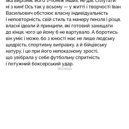
яка вирізняє його з-поміж інших, не дає сплутати
ні з ким! Ось так у всьому — у житті і творчості Іван
Васильович обстоює власну індивідуальність
і неповторність, свій стиль та манеру пензля і різця,
власні ідеали й принципи, які готовий захищати
до кінця, чого це йому б не вартувало. А боротись
він уміє і може, бо з юності має не лише людську
щедрість, спортивну виправку, а й бійцівську
натуру, і це при його непоказному зрості,
що увібрала у себе футбольну спритність
і потужний боксерський удар.
РЕКЛАМА