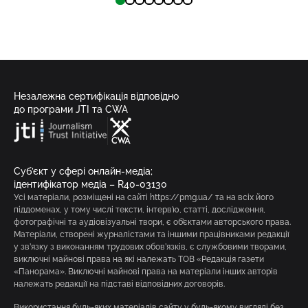
Незалежна сертифікація відповідно
до програми JTI та CWA
Суб’єкт у сфері онлайн-медіа;
ідентифікатор медіа – R40-03130
Усі матеріали, розміщені на сайті https://pmg.ua/ та на всіх його
піддоменах, у тому числі тексти, інтерв’ю, статті, дослідження,
фотографічні та аудіовізуальні твори, є об’єктами авторського права.
Матеріали, створені журналістами та іншими працівниками редакції
у зв’язку з виконанням трудових обов’язків, є службовими творами,
виключні майнові права на які належать ТОВ «Редакція газети
«Панорама». Виключні майнові права на матеріали інших авторів
належать редакції на підставі відповідних договорів.
Використання будь-яких матеріалів сайту у будь-якому вигляді без