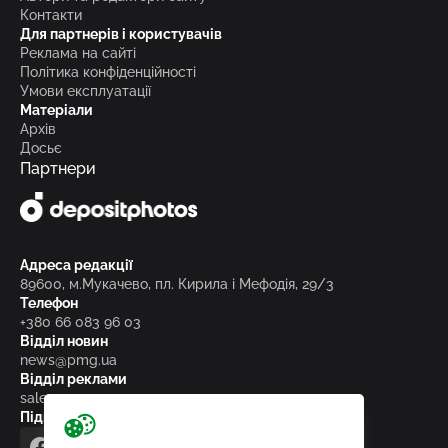
Контакти
Для партнерів і користувачів
Реклама на сайті
Політика конфіденційності
Умови експлуатації
Матеріали
Архів
Досьє
Партнери
Адреса редакції
89600, м.Мукачево, пл. Кирила і Мефодія, 29/3
Телефон
+380 66 083 96 03
Відділ новин
news@pmg.ua
Відділ реклами
sales@pmg.ua
Підписуйтесь на нас у соціальних мережах