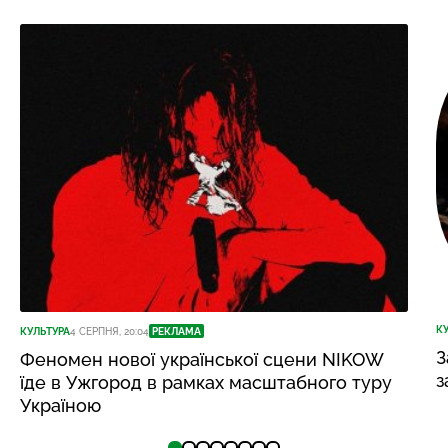
К
КУЛЬТУРА
4 СЕРПНЯ, 20:04
РЕКЛАМА
З
Феномен нової української сцени NIKOW
з
їде в Ужгород в рамках масштабного туру
Україною