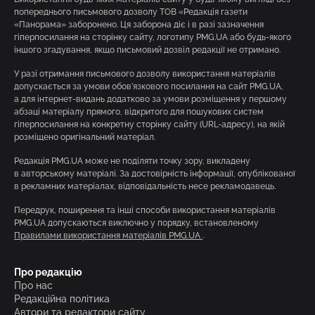
попереднього письмового дозволу ТОВ «Редакція газети
«Панорама» заборонено. Ця заборона діє і в разі зазначення
гіперпосилання на сторінку сайту, логотипу PMG.UA або будь-якого
іншого згадування, якщо письмовий дозвіл редакції не отримано.
У разі отримання письмового дозволу використання матеріалів
допускається за умови обов’язкового посилання на сайт PMG.UA,
а для інтернет-видань додатково за умови розміщення у першому
абзаці матеріалу прямого, відкритого для пошукових систем
гіперпосилання на конкретну сторінку сайту (URL-адресу), на якій
розміщено оригінальний матеріал.
Редакція PMG.UA може не поділяти точку зору, викладену
в авторському матеріалі. За достовірність інформації, опублікованої
в рекламних матеріалах, відповідальність несе рекламодавець.
Передрук, поширення та інші способи використання матеріалів
PMG.UA допускаються виключно у порядку, встановленому
Правилами використання матеріалів PMG.UA
.
Про редакцію
Про нас
Редакційна політика
Автори та редактори сайту