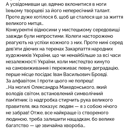
А усвідомивши це, вдячно вклонитися в ноги
їхньому творцеві за його непересічний талант.
Проте дуже хотілося б, щоб це сталося ще за життя
великого митця…
Конкурентні відносини у мистецькому середовищі
завжди були непростими. Колеги насторожено
реагують на успіхи кожного з них. Проте нині серед
дев’яти діючих на теренах Закарпаття народних
художників України, що чи ненайбільше за всі часи
незалежності України, коли мистецтво кинуто
на самовиживання і переживає певну деградацію,
перше місце посідає Іван Васильович Бровді.
За алфавітом. І проти цього не попреш!
…На могилі Олександра Македонського, який
володів світом, встановлений символічний
пам’ятник: із надгробка стирчить рука великого
правителя, яка показує людям — я з собою нічого
не забрав! Отже, все найкраще із створеного
людиною, треба залишити нащадкам, бо велике
багатство — це звичайна хвороба…