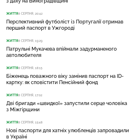
з даху на Виноградівщині
ЖИТТЯ
8 СЕРПНЯ, 20:42
Перспективний футболіст із Португалії отримав
перший паспорт в Ужгороді
ЖИТТЯ
8 СЕРПНЯ, 19:29
Патрульні Мукачева впіймали задурманеного
автолюбителя
ЖИТТЯ
8 СЕРПНЯ, 18:15
Біженець поважного віку замінив паспорт на ID-
картку: як сповістити Пенсійний фонд
ЖИТТЯ
8 СЕРПНЯ, 17:02
Дві бригади «швидкої» запустили серце чоловіка
з Міжгірщини
ЖИТТЯ
8 СЕРПНЯ, 15:48
Нові паспорти для хатніх улюбленців запровадили
в Україні