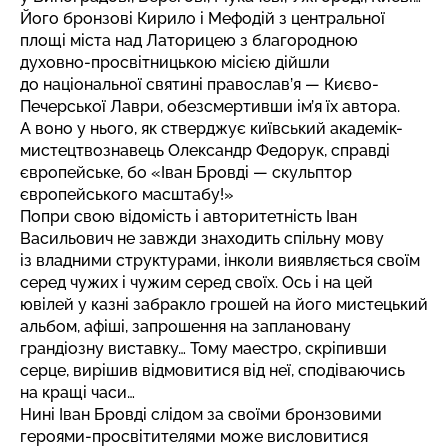
Його бронзові Кирило і Мефодій з центральної
площі міста над Латорицею з благородною
духовно-просвітницькою місією дійшли
до національної святині православ’я — Києво-
Печерської Лаври, обезсмертивши ім’я їх автора.
А воно у нього, як стверджує київський академік-
мистецтвознавець Олександр Федорук, справді
європейське, бо «Іван Бровді — скульптор
європейського масштабу!»
Попри свою відомість і авторитетність Іван
Васильович не завжди знаходить спільну мову
із владними структурами, інколи виявляється своїм
серед чужих і чужим серед своїх. Ось і на цей
ювілей у казні забракло грошей на його мистецький
альбом, афіші, запрошення на заплановану
грандіозну виставку… Тому маестро, скріпивши
серце, вирішив відмовитися від неї, сподіваючись
на кращі часи…
Нині Іван Бровді слідом за своїми бронзовими
героями-просвітителями може висловитися