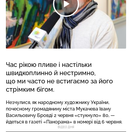
Час рікою пливе і настільки
швидкоплинно й нестримно,
що ми часто не встигаємо за його
стрімким бігом.
Незчулися, як народному художнику України,
почесному громадянину міста Мукачева Івану
Васильовичу Бровді 2 червня «стукнуло» 80, —
йдеться в газеті «Панорама» в номері від 6 червня.
ВІДЕО ДНЯ