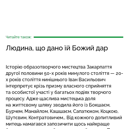
Читайте також:
Людина, що дано їй Божий дар
Історію образотворчого мистецтва Закарпаття
другої половини 50-х років минулого століття — 20-
х років століття нинішнього Іван Васильович
інтерпретує крізь призму власного сприйняття
та особистої участі у багатьох подіях творчого
процесу. Адже щаслива мистецька доля
на життєвому шляху зводила його із Бокшаєм,
Бурчем, Манайлом, Кашшаєм, Сапатюком, Коцкою,
Шутєвим, Контратовичем… Від кожного допитливий
митець намагався запозичити щось найкраще