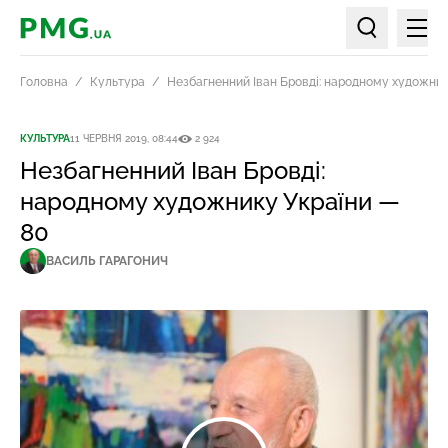
Мен
PMG.ua
Пошук по ст
Головна
Культура
Незбагненний Іван Бровді: народному художник
КУЛЬТУРА
11 ЧЕРВНЯ 2019, 08:44
2 924
Незбагненний Іван Бровді:
народному художнику України —
80
ВАСИЛЬ ГАРАГОНИЧ