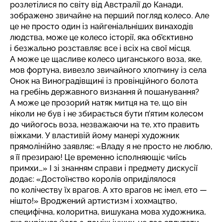
розлетілися по світу від Австралії до Канади,
зображено звичайне на перший погляд колесо. Але
це не просто один із найгеніальніших винаходів
людства, може це колесо історії, яка об’єктивно
і безжально розставляє все і всіх на свої місця.
А може це щасливе колесо циганського воза, яке,
мов фортуна, вивезло звичайного хлопчину із села
Онок на Виноградівщині із провінційного болота
на гребінь державного визнання й пошанування?
А може це прозорий натяк митця на те, що він
ніколи не був і не збирається бути п’ятим колесом
до чийогось воза, незважаючи на те, хто править
віжками. У властивій йому манері художник
прямолінійно заявляє: «Владу я не просто не люблю,
я її презираю! Це временно ісполняющіє чиїсь
примхи…» І зі знанням справи і предмету дискусії
додає: «Достоїнство королів оприділялося
по колічеству їх врагов. А хто врагов нє імел, ето —
нішто!» Вроджений артистизм і хохмацтво,
специфічна, колоритна, вишукана мова художника,