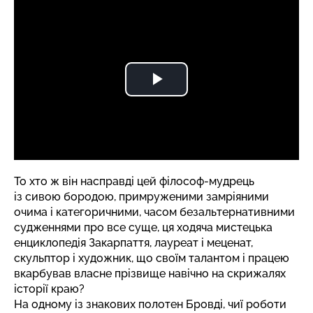
То хто ж він насправді цей філософ-мудрець
із сивою бородою, примруженими замріяними
очима і категоричними, часом безальтернативними
судженнями про все суще, ця ходяча мистецька
енциклопедія Закарпаття, лауреат і меценат,
скульптор і художник, що своїм талантом і працею
вкарбував власне прізвище навічно на скрижалях
історії краю?
На одному із знакових полотен Бровді, чиї роботи