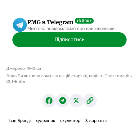
16 800+
PMG в Telegram
Миттєво повідомляємо про найголовніше
Підписатись
Джерело: PMG.ua
Якщо Ви виявили помилку на цій сторінці, виділіть її та натисніть
Ctrl+Enter
Іван Бровді
художник
скульптор
Закарпаття