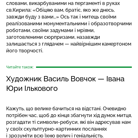
словами, викарбуваними на пергаменті в руках
св.Кирила: «Обіцяю вам, братіє, яко же днесь,
завжди буду з вами…» Ось так і митець своїми
реалізованими монументальними і образотворчими
роботами, своїми задумами і мріями,
заготовленими сюрпризами, назавжди
залишається з глядачем — найвірнішим камертоном
його творчості.
Читайте також:
Художник Василь Вовчок — Івана
Юри Ількового
Кажуть, що велике бачиться на відстані. Очевидно
потрібен час, щоб до кінця збагнути хід думок митця,
розгадати ті символи-ребуси, які він адресував нам
у своїх скульптурно-картинних посланнях
і зрозуміти всю їхню велич і геніальність.