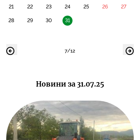
21
22
23
24
25
26
27
28
29
30
31
7/12
Новини за 31.07.25