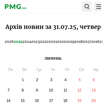
Мен
PMG.ua
Пошук по ст
Архів новин за 31.07.25, четвер
2026
2025
2024
2023
2022
2021
2020
2019
2018
2017
2016
201
липень
Пн
Вт
Ср
Чт
Пт
Сб
Нд
1
2
3
4
5
6
7
8
9
10
11
12
13
14
15
16
17
18
19
20