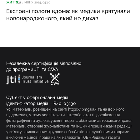
ЖИТТЯ
31 ЛИПНЯ 2025, 05:40
Екстрені пологи вдома: як медики врятували
новонародженого, який не дихав
Незалежна сертифікація відповідно
до програми JTI та CWA
Суб’єкт у сфері онлайн-медіа;
ідентифікатор медіа – R40-03130
Усі матеріали, розміщені на сайті https://pmg.ua/ та на всіх його
піддоменах, у тому числі тексти, інтерв’ю, статті, дослідження,
фотографічні та аудіовізуальні твори, є об’єктами авторського права.
Матеріали, створені журналістами та іншими працівниками редакції
у зв’язку з виконанням трудових обов’язків, є службовими творами,
виключні майнові права на які належать ТОВ «Редакція газети