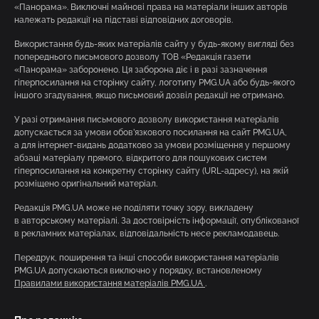
«Панорама». Виключні майнові права на матеріали інших авторів
належать редакції на підставі відповідних договорів.
Використання будь-яких матеріалів сайту у будь-якому вигляді без
попереднього письмового дозволу ТОВ «Редакція газети
«Панорама» заборонено. Ця заборона діє і в разі зазначення
гіперпосилання на сторінку сайту, логотипу PMG.UA або будь-якого
іншого згадування, якщо письмовий дозвіл редакції не отримано.
У разі отримання письмового дозволу використання матеріалів
допускається за умови обов’язкового посилання на сайт PMG.UA,
а для інтернет-видань додатково за умови розміщення у першому
абзаці матеріалу прямого, відкритого для пошукових систем
гіперпосилання на конкретну сторінку сайту (URL-адресу), на якій
розміщено оригінальний матеріал.
Редакція PMG.UA може не поділяти точку зору, викладену
в авторському матеріалі. За достовірність інформації, опублікованої
в рекламних матеріалах, відповідальність несе рекламодавець.
Передрук, поширення та інші способи використання матеріалів
PMG.UA допускаються виключно у порядку, встановленому
Правилами використання матеріалів PMG.UA
.