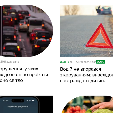
АВНЯ 2025, 13:48
ЖИТТЯ
29 ТРАВНЯ 2025, 13:03
ФОТО
орушення: у яких
Водій не впорався
х дозволено проїхати
з керуванням: внаслідок
оне світло
постраждала дитина