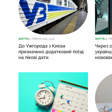
ЖИТТЯ
29 ТРАВНЯ 2025, 12:33
ЖИТТЯ
29 ТРА
До Ужгорода з Києва
Через 2
призначено додатковий поїзд
українц
на пікові дати
нововве