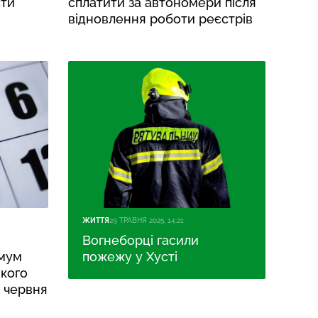
сти
сплатити за автономери після
відновлення роботи реєстрів
ЖИТТЯ
29 ТРАВНЯ 2025, 14:21
Вогнеборці гасили
імум
пожежу у Хусті
 кого
5 червня