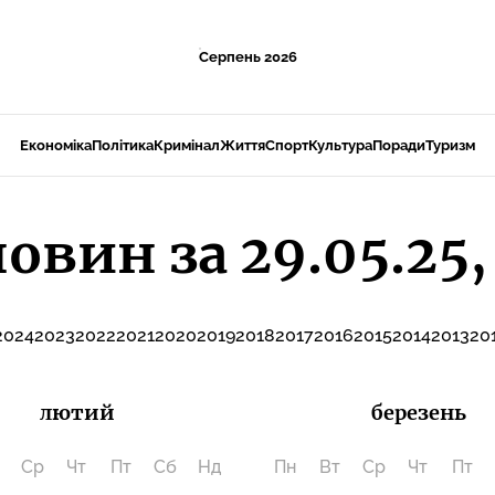
Серпень 2026
Економіка
Політика
Кримінал
Життя
Спорт
Культура
Поради
Туризм
новин за 29.05.25,
2024
2023
2022
2021
2020
2019
2018
2017
2016
2015
2014
2013
20
лютий
березень
Ср
Чт
Пт
Сб
Нд
Пн
Вт
Ср
Чт
Пт