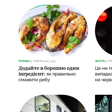
ПОРАДИ
29 ТРАВНЯ 2025, 13:55
ЖИТТЯ
29 ТР
Додайте в борошно один
Це не п
інгредієнт:
як правильно
випадка
смажити рибу
на черв