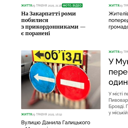
ЖИТТЯ
29 ТРАВНЯ 2025, 21:28
ФОТО, ВІДЕО
ЖИТТЯ
29 ТР
На Закарпатті роми
Жителі
побилися
поперед
з прикордонниками —
громад
є поранені
ЖИТТЯ
29 ТРА
У Му
пере
один
У місті 
Пивовар
Бровді. 
у міській
ЖИТТЯ
29 ТРАВНЯ 2025, 16:52
Вулицю Данила Галицького