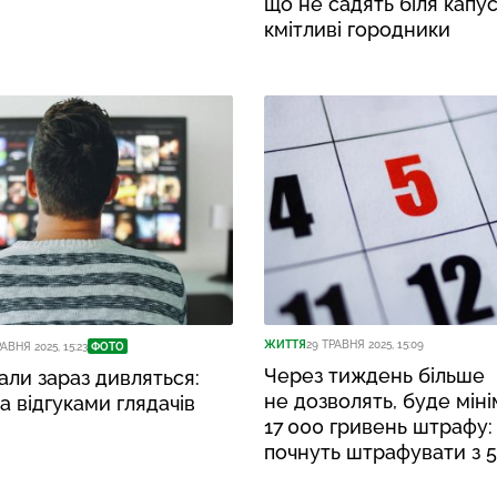
що не садять біля капу
кмітливі городники
ЖИТТЯ
29 ТРАВНЯ 2025, 15:09
АВНЯ 2025, 15:23
ФОТО
Через тиждень більше
іали зараз дивляться:
не дозволять, буде мін
а відгуками глядачів
17 000 гривень штрафу:
почнуть штрафувати з 