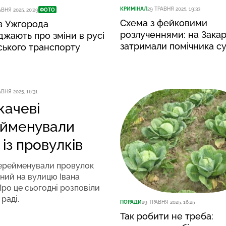
КРИМІНАЛ
29 ТРАВНЯ 2025, 19:33
АВНЯ 2025, 20:29
ФОТО
Схема з фейковими
в Ужгорода
розлученнями: на Закар
жають про зміни в русі
затримали помічника су
ського транспорту
ВНЯ 2025, 16:31
качеві
йменували
 із провулків
перейменували провулок
ний на вулицю Івана
Про це сьогодні розповіли
 раді.
ПОРАДИ
29 ТРАВНЯ 2025, 16:25
Так робити не треба: