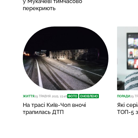
у Мукачеві тимчасово
перекриють
ЖИТТЯ
29 ТРАВНЯ 2025, 15:46
ФОТО
ОНОВЛЕНО
ПОРАДИ
29 ТР
На трасі Київ-Чоп вночі
Які сер
трапилась ДТП
ТОП-5 з