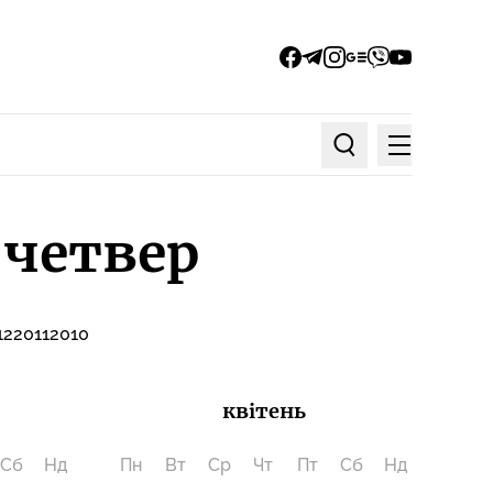
facebook
telegram
instagram
google_news
viber
youtube
Меню
Пошук по статтях
 четвер
12
2011
2010
квітень
Сб
Нд
Пн
Вт
Ср
Чт
Пт
Сб
Нд