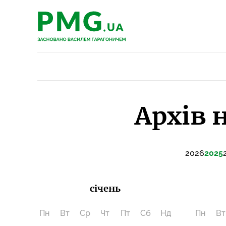
PMG.ua
PMG.ua
Архів 
2026
2025
січень
Пн
Вт
Ср
Чт
Пт
Сб
Нд
Пн
Вт