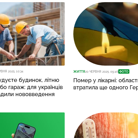
РВНЯ 2025, 10:34
ЖИТТЯ
20 ЧЕРВНЯ 2025, 09:46
ФОТО
дуєте будинок, літню
Помер у лікарні: област
бо гараж: для українців
втратила ще одного Ге
адили нововведення