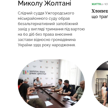
Миколу Жолтані
ЖИТТЯ
20 ЧЕ
Хлопец
Слідчий суддя Ужгородського
що трап
міськрайонного суду обрав
безальтернативний запобіжний
захід у вигляді тримання під вартою
на 60 діб без права внесення
застави відносно громадянина
України 1991 року народження.