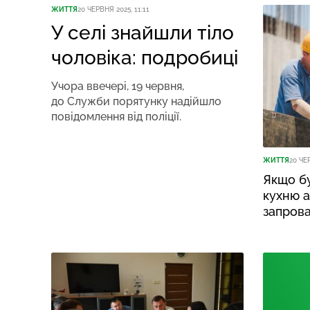
ЖИТТЯ
20 ЧЕРВНЯ 2025, 11:11
У селі знайшли тіло
чоловіка: подробиці
Учора ввечері, 19 червня,
до Служби порятунку надійшло
повідомлення від поліції.
ЖИТТЯ
20 ЧЕ
Якщо бу
кухню а
запров