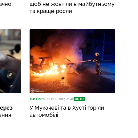
ачно:
щоб не жовтіли в майбутньому
та краще росли
ЖИТТЯ
20 ЧЕРВНЯ 2025, 11:42
ФОТО
ерез
У Мукачеві та в Хусті горіли
ення
автомобілі