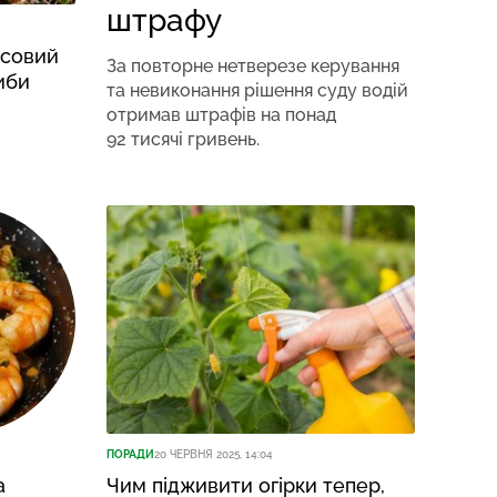
штрафу
ісовий
За повторне нетверезе керування
иби
та невиконання рішення суду водій
отримав штрафів на понад
92 тисячі гривень.
ПОРАДИ
20 ЧЕРВНЯ 2025, 14:04
а
Чим підживити огірки тепер,