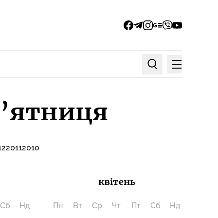
facebook
telegram
instagram
google_news
viber
youtube
Меню
Пошук по статтях
 п’ятниця
12
2011
2010
квітень
Сб
Нд
Пн
Вт
Ср
Чт
Пт
Сб
Нд