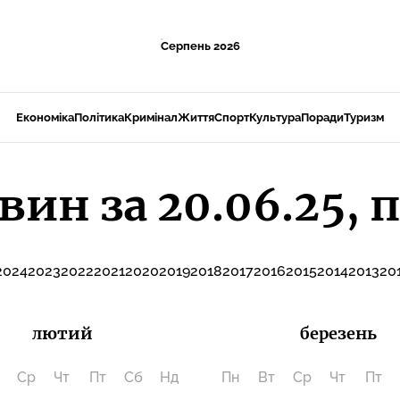
Серпень 2026
Економіка
Політика
Кримінал
Життя
Спорт
Культура
Поради
Туризм
вин за 20.06.25,
2024
2023
2022
2021
2020
2019
2018
2017
2016
2015
2014
2013
20
лютий
березень
Ср
Чт
Пт
Сб
Нд
Пн
Вт
Ср
Чт
Пт