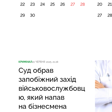
22
23
24
25
26
27
28
20
21
29
30
27
2
КРИМІНАЛ
20 ЧЕРВНЯ 2025, 21:28
Суд обрав
запобіжний захід
військовослужбовц
ю, який напав
на бізнесмена