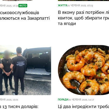
ЖИТТЯ
20 ЧЕРВНЯ 2025, 16:19
РВНЯ 2025, 16:30
ФОТО
В якому разі потрібен л
йськовослужбовців
квиток, щоб збирати гр
люються на Закарпатті
та ягоди
ВНЯ 2025, 15:01
ПОРАДИ
20 ЧЕРВНЯ 2025, 14:17
 13 тисяч доларів:
Ці два інгредієнти треб