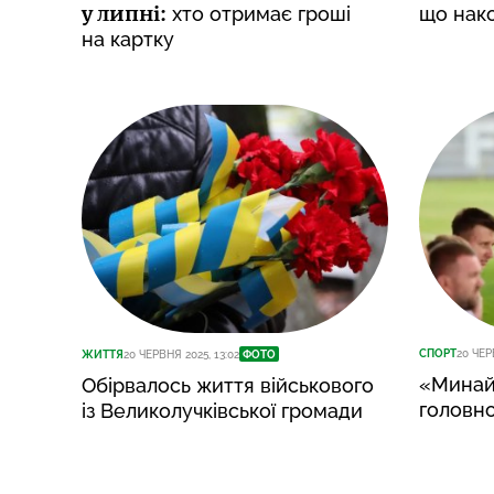
у липні:
хто отримає гроші
що нако
на картку
СПОРТ
20 ЧЕР
ЖИТТЯ
20 ЧЕРВНЯ 2025, 13:02
ФОТО
«Минай
Обірвалось життя військового
головн
із Великолучківської громади