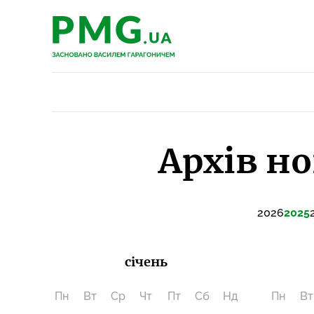
PMG.ua
PMG.ua
Архів но
2026
2025
січень
Пн
Вт
Ср
Чт
Пт
Сб
Нд
Пн
Вт