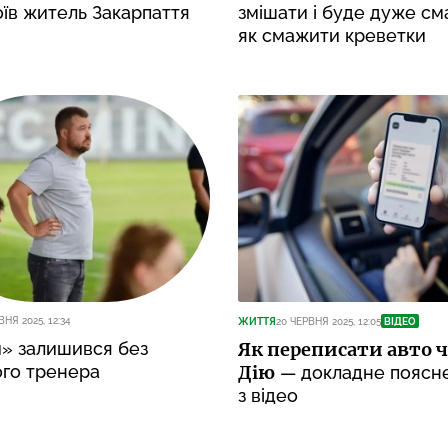
їв житель Закарпаття
змішати і буде дуже см
як смажити креветки
ВНЯ 2025, 12:34
ЖИТТЯ
20 ЧЕРВНЯ 2025, 12:05
ВІДЕО
» залишився без
Як переписати авто ч
ого тренера
Дію
— докладне поясн
з відео