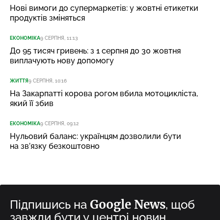
Нові вимоги до супермаркетів: у жовтні етикетки
продуктів зміняться
ЕКОНОМІКА
9 СЕРПНЯ, 11:13
До 95 тисяч гривень: з 1 серпня до 30 жовтня
виплачують нову допомогу
ЖИТТЯ
9 СЕРПНЯ, 10:16
На Закарпатті корова рогом вбила мотоцикліста,
який її збив
ЕКОНОМІКА
9 СЕРПНЯ, 09:12
Нульовий баланс: українцям дозволили бути
на зв’язку безкоштовно
Google News
Підпишись на
, щоб
завжди бути у центрі новин