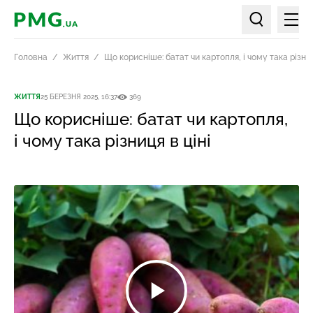
Мен
PMG.ua
Пошук по ст
Головна
Життя
Що корисніше: батат чи картопля, і чому така різниц
ЖИТТЯ
25 БЕРЕЗНЯ 2025, 16:37
369
Що корисніше: батат чи картопля,
і чому така різниця в ціні