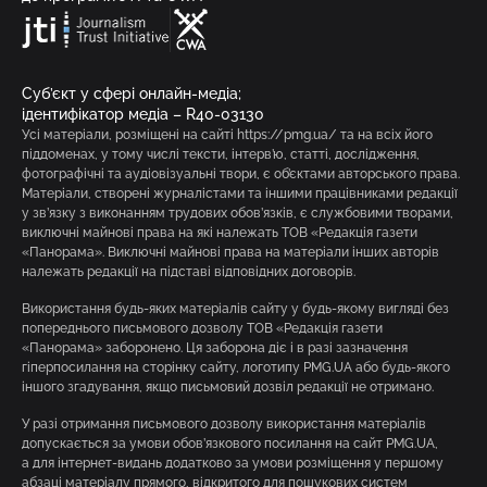
Суб’єкт у сфері онлайн-медіа;
ідентифікатор медіа – R40-03130
Усі матеріали, розміщені на сайті https://pmg.ua/ та на всіх його
піддоменах, у тому числі тексти, інтерв’ю, статті, дослідження,
фотографічні та аудіовізуальні твори, є об’єктами авторського права.
Матеріали, створені журналістами та іншими працівниками редакції
у зв’язку з виконанням трудових обов’язків, є службовими творами,
виключні майнові права на які належать ТОВ «Редакція газети
«Панорама». Виключні майнові права на матеріали інших авторів
належать редакції на підставі відповідних договорів.
Використання будь-яких матеріалів сайту у будь-якому вигляді без
попереднього письмового дозволу ТОВ «Редакція газети
«Панорама» заборонено. Ця заборона діє і в разі зазначення
гіперпосилання на сторінку сайту, логотипу PMG.UA або будь-якого
іншого згадування, якщо письмовий дозвіл редакції не отримано.
У разі отримання письмового дозволу використання матеріалів
допускається за умови обов’язкового посилання на сайт PMG.UA,
а для інтернет-видань додатково за умови розміщення у першому
абзаці матеріалу прямого, відкритого для пошукових систем