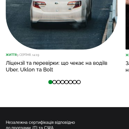
ЖИТТЯ
9 СЕРПНЯ, 14:19
Ж
Ліцензії та перевірки: що чекає на водіїв
З
Uber, Uklon та Bolt
н
Незалежна сертифікація відповідно
до програми JTI та CWA