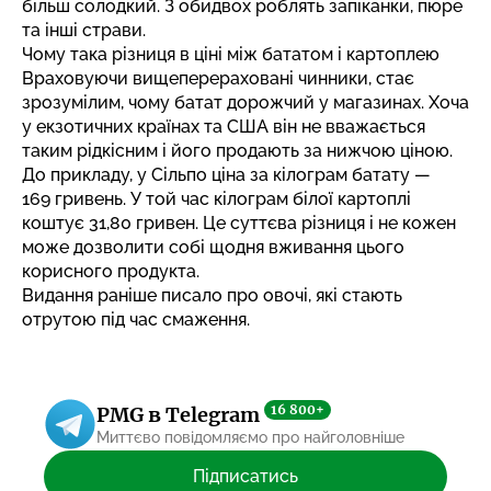
більш солодкий. З обидвох роблять запіканки, пюре
та інші страви.
Чому така різниця в ціні між бататом і картоплею
Враховуючи вищеперераховані чинники, стає
зрозумілим, чому батат дорожчий у магазинах. Хоча
у екзотичних країнах та США він не вважається
таким рідкісним і його продають за нижчою ціною.
До прикладу, у Сільпо ціна за кілограм батату —
169 гривень. У той час кілограм білої картоплі
коштує 31,80 гривен. Це суттєва різниця і не кожен
може дозволити собі щодня вживання цього
корисного продукта.
Видання раніше писало про овочі, які
стають
отрутою
під час смаження.
16 800+
PMG в Telegram
Миттєво повідомляємо про найголовніше
Підписатись