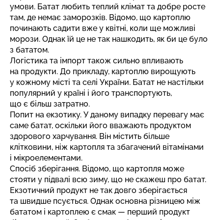
умови. Батат любить теплий клімат та добре росте
там, де немає заморозків. Відомо, що картоплю
починають садити вже у квітні, коли ще можливі
морози. Однак їй це не так нашкодить, як би це було
з бататом.
Логістика та імпорт також сильно впливають
на продукти. До прикладу, картоплю вирощують
у кожному місті та селі України. Батат не настільки
популярний у країні і його транспортують,
що є більш затратно.
Попит на екзотику. У даному випадку перевагу має
саме батат, оскільки його вважають продуктом
здорового харчування. Він містить більше
клітковини, ніж картопля та збагачений вітамінами
і мікроелементами.
Спосіб зберігання. Відомо, що картопля може
стояти у підвалі всю зиму, що не скажеш про батат.
Екзотичний продукт не так довго зберігається
та швидше псується. Однак основна різницею між
бататом і картоплею є смак — перший продукт