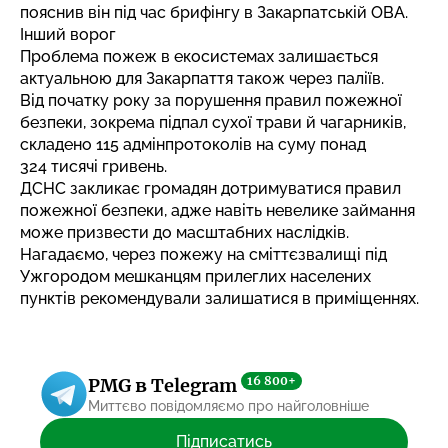
пояснив він під час брифінгу в Закарпатській ОВА.
Інший ворог
Проблема пожеж в екосистемах залишається
актуальною для Закарпаття також через паліїв.
Від початку року за порушення правил пожежної
безпеки, зокрема підпал сухої трави й чагарників,
складено 115 адмінпротоколів на суму понад
324 тисячі гривень.
ДСНС закликає громадян дотримуватися правил
пожежної безпеки, адже навіть невелике займання
може призвести до масштабних наслідків.
Нагадаємо, через
пожежу на сміттєзвалищі під
Ужгородом
мешканцям прилеглих населених
пунктів рекомендували залишатися в приміщеннях.
16 800+
PMG в Telegram
Миттєво повідомляємо про найголовніше
Підписатись