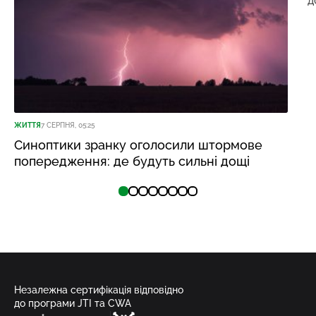
д
ЖИТТЯ
7 СЕРПНЯ, 05:25
Синоптики зранку оголосили штормове
попередження: де будуть сильні дощі
Незалежна сертифікація відповідно
до програми JTI та CWA