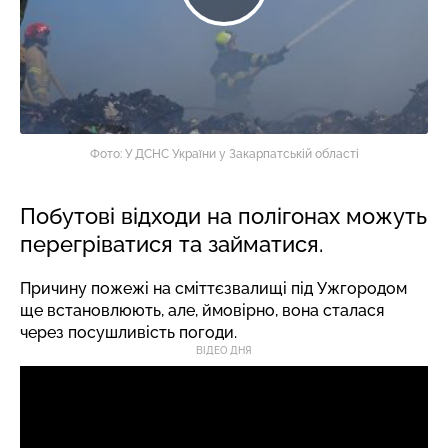
Фото: У ДСНС України у Закарпатській області
Побутові відходи на полігонах можуть
перегріватися та займатися.
Причину пожежі на сміттєзвалищі під Ужгородом
ще встановлюють, але, ймовірно, вона сталася
через посушливість погоди.
ВІДЕО ДНЯ