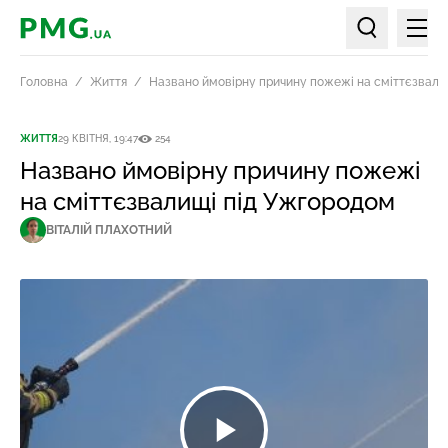
Мен
PMG.ua
Пошук по ст
Головна
Життя
Названо ймовірну причину пожежі на сміттєзвали
ЖИТТЯ
29 КВІТНЯ, 19:47
254
Названо ймовірну причину пожежі
на сміттєзвалищі під Ужгородом
ВІТАЛІЙ ПЛАХОТНИЙ