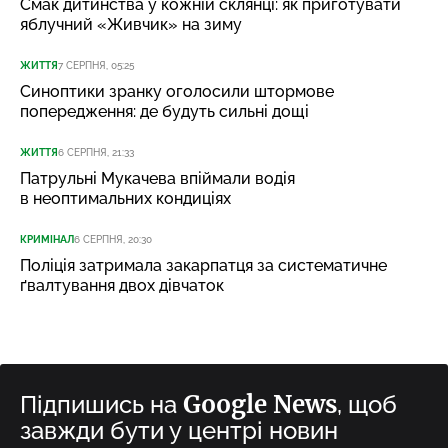
Смак дитинства у кожній склянці: як приготувати
яблучний «Живчик» на зиму
ЖИТТЯ
7 СЕРПНЯ, 05:25
Синоптики зранку оголосили штормове
попередження: де будуть сильні дощі
ЖИТТЯ
6 СЕРПНЯ, 21:33
Патрульні Мукачева впіймали водія
в неоптимальних кондиціях
КРИМІНАЛ
6 СЕРПНЯ, 20:30
Поліція затримала закарпатця за систематичне
ґвалтування двох дівчаток
Google News
Підпишись на
, щоб
завжди бути у центрі новин