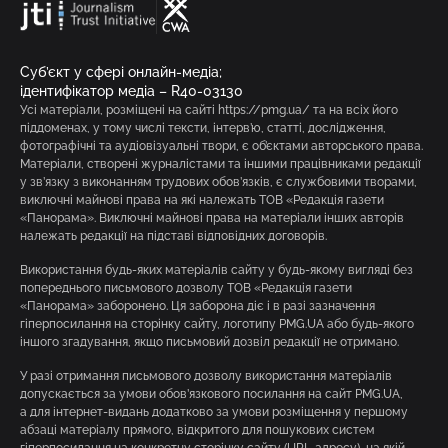
Суб’єкт у сфері онлайн-медіа;
ідентифікатор медіа – R40-03130
Усі матеріали, розміщені на сайті https://pmg.ua/ та на всіх його
піддоменах, у тому числі тексти, інтерв’ю, статті, дослідження,
фотографічні та аудіовізуальні твори, є об’єктами авторського права.
Матеріали, створені журналістами та іншими працівниками редакції
у зв’язку з виконанням трудових обов’язків, є службовими творами,
виключні майнові права на які належать ТОВ «Редакція газети
«Панорама». Виключні майнові права на матеріали інших авторів
належать редакції на підставі відповідних договорів.
Використання будь-яких матеріалів сайту у будь-якому вигляді без
попереднього письмового дозволу ТОВ «Редакція газети
«Панорама» заборонено. Ця заборона діє і в разі зазначення
гіперпосилання на сторінку сайту, логотипу PMG.UA або будь-якого
іншого згадування, якщо письмовий дозвіл редакції не отримано.
У разі отримання письмового дозволу використання матеріалів
допускається за умови обов’язкового посилання на сайт PMG.UA,
а для інтернет-видань додатково за умови розміщення у першому
абзаці матеріалу прямого, відкритого для пошукових систем