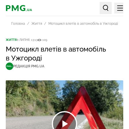
Мен
PMG.ua
Пошук по ст
Головна
Життя
Мотоцикл влетів в автомобіль в Ужгороді
ЖИТТЯ
8 ЛИПНЯ, 13:13
109
Мотоцикл влетів в автомобіль
в Ужгороді
РЕДАКЦІЯ PMG.UA