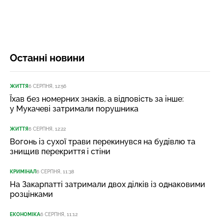
Останні новини
ЖИТТЯ
6 СЕРПНЯ, 12:56
Їхав без номерних знаків, а відповість за інше:
у Мукачеві затримали порушника
ЖИТТЯ
6 СЕРПНЯ, 12:22
Вогонь із сухої трави перекинувся на будівлю та
знищив перекриття і стіни
КРИМІНАЛ
6 СЕРПНЯ, 11:38
На Закарпатті затримали двох ділків із однаковими
розцінками
ЕКОНОМІКА
6 СЕРПНЯ, 11:12