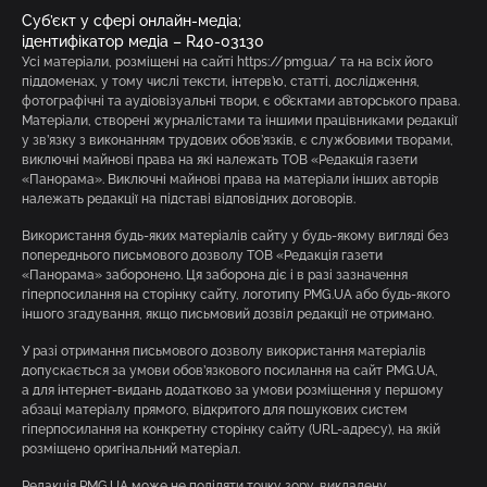
Суб’єкт у сфері онлайн-медіа;
ідентифікатор медіа – R40-03130
Усі матеріали, розміщені на сайті https://pmg.ua/ та на всіх його
піддоменах, у тому числі тексти, інтерв’ю, статті, дослідження,
фотографічні та аудіовізуальні твори, є об’єктами авторського права.
Матеріали, створені журналістами та іншими працівниками редакції
у зв’язку з виконанням трудових обов’язків, є службовими творами,
виключні майнові права на які належать ТОВ «Редакція газети
«Панорама». Виключні майнові права на матеріали інших авторів
належать редакції на підставі відповідних договорів.
Використання будь-яких матеріалів сайту у будь-якому вигляді без
попереднього письмового дозволу ТОВ «Редакція газети
«Панорама» заборонено. Ця заборона діє і в разі зазначення
гіперпосилання на сторінку сайту, логотипу PMG.UA або будь-якого
іншого згадування, якщо письмовий дозвіл редакції не отримано.
У разі отримання письмового дозволу використання матеріалів
допускається за умови обов’язкового посилання на сайт PMG.UA,
а для інтернет-видань додатково за умови розміщення у першому
абзаці матеріалу прямого, відкритого для пошукових систем
гіперпосилання на конкретну сторінку сайту (URL-адресу), на якій
розміщено оригінальний матеріал.
Редакція PMG.UA може не поділяти точку зору, викладену