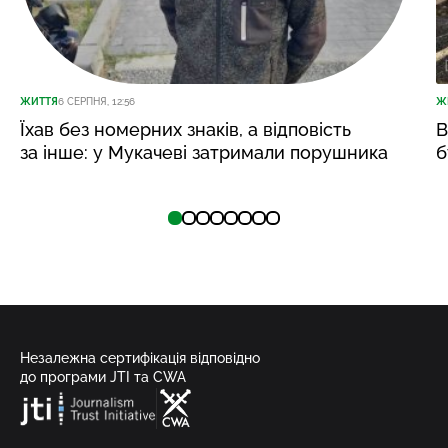
ЖИТТЯ
6 СЕРПНЯ, 12:56
Ж
Їхав без номерних знаків, а відповість
В
за інше: у Мукачеві затримали порушника
б
Незалежна сертифікація відповідно
до програми JTI та CWA