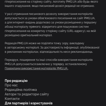
гіперпосилання на сторінку сайту, логотипу PMG.UA або будь-якого
іншого згадування, якщо письмовий дозвіл редакції не отримано.
У разі отримання письмового дозволу використання матеріалів
допускається за умови обов’язкового посилання на сайт PMG.UA,
а для інтернет-видань додатково за умови розміщення у першому
абзаці матеріалу прямого, відкритого для пошукових систем
гіперпосилання на конкретну сторінку сайту (URL-адресу), на якій
розміщено оригінальний матеріал.
Редакція PMG.UA може не поділяти точку зору, викладену
в авторському матеріалі. За достовірність інформації, опублікованої
в рекламних матеріалах, відповідальність несе рекламодавець.
Передрук, поширення та інші способи використання матеріалів
PMG.UA допускаються виключно у порядку, встановленому
Правилами використання матеріалів PMG.UA
.
Про редакцію
Про нас
Редакційна політика
Автори та редактори сайту
Контакти
Для партнерів і користувачів