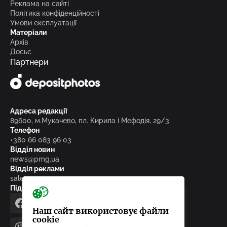
Реклама на сайті
Політика конфіденційності
Умови експлуатації
Матеріали
Архів
Досьє
Партнери
Адреса редакції
89600, м.Мукачево, пл. Кирила і Мефодія, 29/3
Телефон
+380 66 083 96 03
Відділ новин
news@pmg.ua
Відділ реклами
sales@pmg.ua
Підписуйтесь на нас у соціальних мережах
facebook
telegram
instagram
google_news
Наш сайт використовує файли
cookie