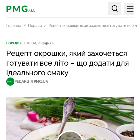
Мен
PMG.ua
Пошук по ст
Головна
Поради
Рецепт окрошки, який захочеться готувати все лі
ПОРАДИ
11 ТРАВНЯ, 12:27
224
Рецепт окрошки, який захочеться
готувати все літо – що додати для
ідеального смаку
РЕДАКЦІЯ PMG.UA