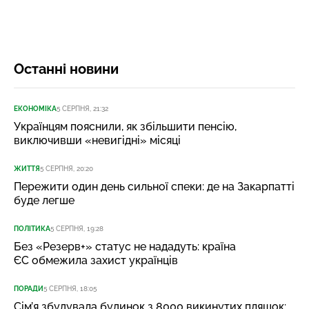
Останні новини
ЕКОНОМІКА
5 СЕРПНЯ, 21:32
Українцям пояснили, як збільшити пенсію,
виключивши «невигідні» місяці
ЖИТТЯ
5 СЕРПНЯ, 20:20
Пережити один день сильної спеки: де на Закарпатті
буде легше
ПОЛІТИКА
5 СЕРПНЯ, 19:28
Без «Резерв+» статус не нададуть: країна
ЄС обмежила захист українців
ПОРАДИ
5 СЕРПНЯ, 18:05
Сім’я збудувала будинок з 8000 викинутих пляшок: