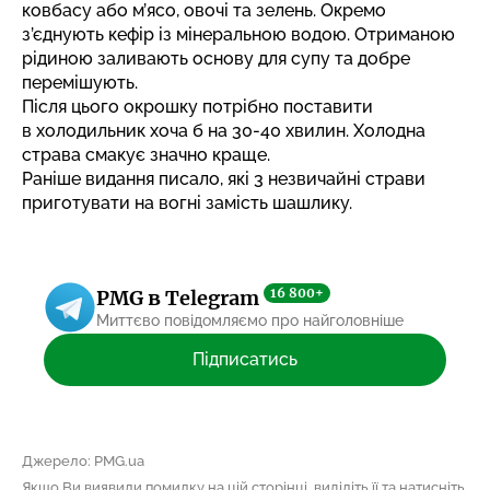
ковбасу або м’ясо, овочі та зелень. Окремо
з’єднують кефір із мінеральною водою. Отриманою
рідиною заливають основу для супу та добре
перемішують.
Після цього окрошку потрібно поставити
в холодильник хоча б на 30-40 хвилин. Холодна
страва смакує значно краще.
Раніше видання писало,
які 3 незвичайні страви
приготувати на вогні замість шашлику
.
16 800+
PMG в Telegram
Миттєво повідомляємо про найголовніше
Підписатись
Джерело: PMG.ua
Якщо Ви виявили помилку на цій сторінці, виділіть її та натисніть