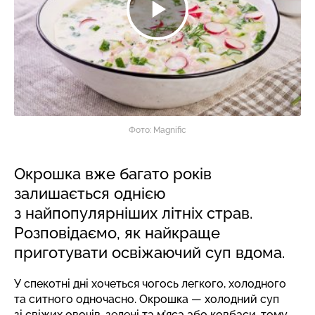
Фото: Magnific
Окрошка вже багато років
залишається однією
з найпопулярніших літніх страв.
Розповідаємо, як найкраще
приготувати освіжаючий суп вдома.
У спекотні дні хочеться чогось легкого, холодного
та ситного одночасно. Окрошка — холодний суп
зі свіжих овочів, зелені та м’яса або ковбаси, тому