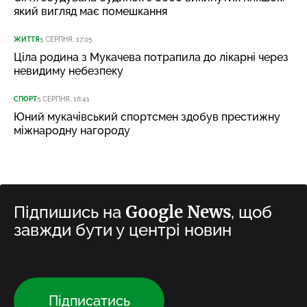
який вигляд має помешкання
ЖИТТЯ
5 СЕРПНЯ, 17:05
Ціла родина з Мукачева потрапила до лікарні через
невидиму небезпеку
СПОРТ
5 СЕРПНЯ, 16:41
Юний мукачівський спортсмен здобув престижну
міжнародну нагороду
Google News
Підпишись на
, щоб
завжди бути у центрі новин
Підписатись