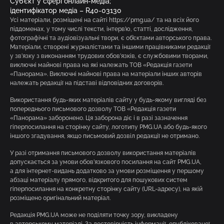
Суб’єкт у сфері онлайн-медіа;
ідентифікатор медіа – R40-03130
Усі матеріали, розміщені на сайті https://pmg.ua/ та на всіх його
піддоменах, у тому числі тексти, інтерв’ю, статті, дослідження,
фотографічні та аудіовізуальні твори, є об’єктами авторського права.
Матеріали, створені журналістами та іншими працівниками редакції
у зв’язку з виконанням трудових обов’язків, є службовими творами,
виключні майнові права на які належать ТОВ «Редакція газети
«Панорама». Виключні майнові права на матеріали інших авторів
належать редакції на підставі відповідних договорів.
Використання будь-яких матеріалів сайту у будь-якому вигляді без
попереднього письмового дозволу ТОВ «Редакція газети
«Панорама» заборонено. Ця заборона діє і в разі зазначення
гіперпосилання на сторінку сайту, логотипу PMG.UA або будь-якого
іншого згадування, якщо письмовий дозвіл редакції не отримано.
У разі отримання письмового дозволу використання матеріалів
допускається за умови обов’язкового посилання на сайт PMG.UA,
а для інтернет-видань додатково за умови розміщення у першому
абзаці матеріалу прямого, відкритого для пошукових систем
гіперпосилання на конкретну сторінку сайту (URL-адресу), на якій
розміщено оригінальний матеріал.
Редакція PMG.UA може не поділяти точку зору, викладену
в авторському матеріалі. За достовірність інформації, опублікованої