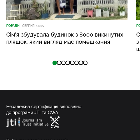
ПОРАДИ
5 СЕРПНЯ, 18:05
П
Сім’я збудувала будинок з 8000 викинутих
С
пляшок: який вигляд має помешкання
з
щ
Незалежна сертифікація відповідно
до програми JTI та CWA