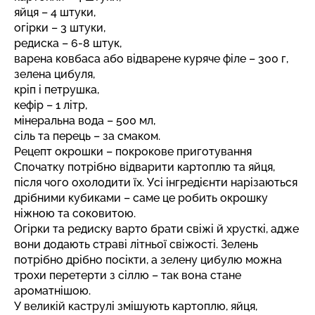
яйця – 4 штуки,
огірки – 3 штуки,
редиска – 6-8 штук,
варена ковбаса або відварене куряче філе – 300 г,
зелена цибуля,
кріп і петрушка,
кефір – 1 літр,
мінеральна вода – 500 мл,
сіль та перець – за смаком.
Рецепт окрошки – покрокове приготування
Спочатку потрібно відварити картоплю та яйця,
після чого охолодити їх. Усі інгредієнти нарізаються
дрібними кубиками – саме це робить окрошку
ніжною та соковитою.
Огірки та редиску варто брати свіжі й хрусткі, адже
вони додають страві літньої свіжості. Зелень
потрібно дрібно посікти, а зелену цибулю можна
трохи перетерти з сіллю – так вона стане
ароматнішою.
У великій каструлі змішують картоплю, яйця,