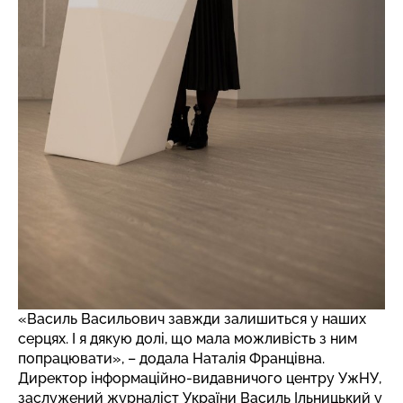
«Василь Васильович завжди залишиться у наших
серцях. І я дякую долі, що мала можливість з ним
попрацювати», – додала Наталія Францівна.
Директор інформаційно-видавничого центру УжНУ,
заслужений журналіст України Василь Ільницький у