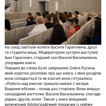
На захід завітали колеги Василя Гарагонича, друзі
та студенти вишу. Модератором зустрічі виступив
Іван Гарагонич, старший син Василя Васильовича,
упорядник книги.
Першим до слова було запрошено Олега Русина,
який коротко розповів, про що книга, з яких розділів
вона складається та як взагалі вона готувалась:
«Робота над книгою тривала майже 7 місяців.
Видання об’ємне – понад 400 сторінок. Воно вміщує
своєрідний життєпис Василя Васильовича, спогади
рідних, друзів, колег. Також у книзі вміщений
величезний бібліографічний покажчик із майже