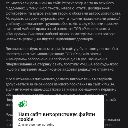
Усі матеріали, розміщені на сайті https://pmg.ua/ та на всіх його
піддоменах, у тому числі тексти, інтерв’ю, статті, дослідження,
фотографічні та аудіовізуальні твори, є об’єктами авторського права.
Матеріали, створені журналістами та іншими працівниками редакції
у зв’язку з виконанням трудових обов’язків, є службовими творами,
виключні майнові права на які належать ТОВ «Редакція газети
«Панорама». Виключні майнові права на матеріали інших авторів
належать редакції на підставі відповідних договорів.
Використання будь-яких матеріалів сайту у будь-якому вигляді без
попереднього письмового дозволу ТОВ «Редакція газети
«Панорама» заборонено. Ця заборона діє і в разі зазначення
гіперпосилання на сторінку сайту, логотипу PMG.UA або будь-якого
іншого згадування, якщо письмовий дозвіл редакції не отримано.
У разі отримання письмового дозволу використання матеріалів
допускається за умови обов’язкового посилання на сайт PMG.UA,
а для інтернет-видань додатково за умови розміщення у першому
абзаці матеріалу прямого, відкритого для пошукових систем
гіперпосилання на конкретну сторінку сайту (URL-адресу), на якій
розміщено оригінальний матеріал.
Наш сайт використовує файли
Редакція PMG.UA може не поділяти точку зору, викладену
cookie
в авторському матеріалі. За достовірність інформації, опублікованої
в рекламних матеріалах, відповідальність несе рекламодавець.
Для чого це нам потрібно