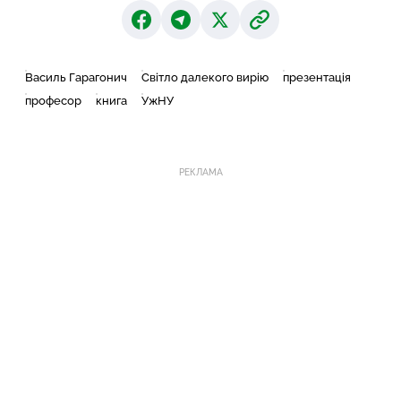
Василь Гарагонич
Світло далекого вирію
презентація
професор
книга
УжНУ
РЕКЛАМА