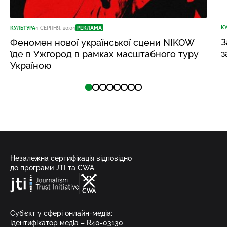
К
КУЛЬТУРА
4 СЕРПНЯ, 20:04
РЕКЛАМА
З
Феномен нової української сцени NIKOW
з
їде в Ужгород в рамках масштабного туру
Україною
Незалежна сертифікація відповідно
до програми JTI та CWA
Суб’єкт у сфері онлайн-медіа;
ідентифікатор медіа – R40-03130