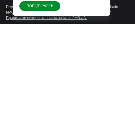
ПОГОДЖУЮСЬ
Передрук, поширення та інші способи використання матеріалів
PMG.UA допускаються виключно у порядку, встановленому
Правилами використання матеріалів PMG.UA
.
Про редакцію
Про нас
Редакційна політика
Автори та редактори сайту
Контакти
Для партнерів і користувачів
Реклама на сайті
Політика конфіденційності
Умови експлуатації
Матеріали
Архів
Досьє
Партнери
Адреса редакції