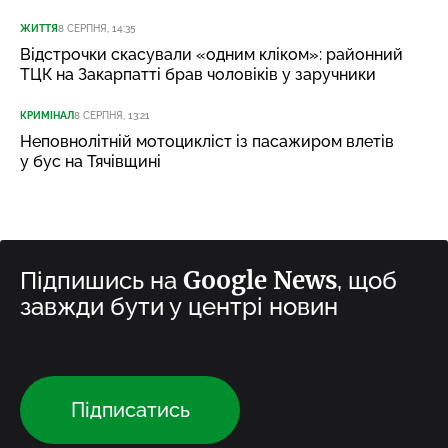
ЖИТТЯ
8 СЕРПНЯ, 14:35
Відстрочки скасували «одним кліком»: районний
ТЦК на Закарпатті брав чоловіків у заручники
КРИМІНАЛ
8 СЕРПНЯ, 13:21
Неповнолітній мотоцикліст із пасажиром влетів
у бус на Тячівщині
Google News
Підпишись на
, щоб
завжди бути у центрі новин
Підписатись