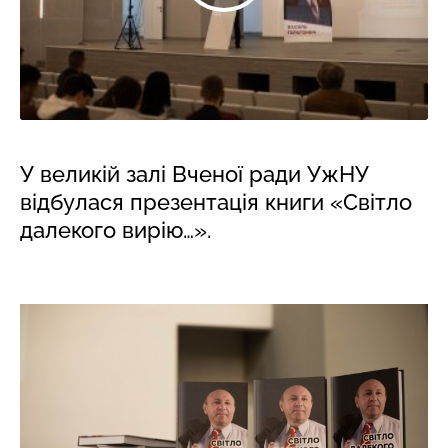
У великій залі Вченої ради УжНУ
відбулася презентація книги «Світло
далекого вирію…».