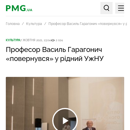
Мен
PMG.ua
Пошук по ст
Головна
Культура
Професор Василь Гарагонич «повернувся» у р
КУЛЬТУРА
7 ЖОВТНЯ 2021, 15:04
2 024
Професор Василь Гарагонич
«повернувся» у рідний УжНУ