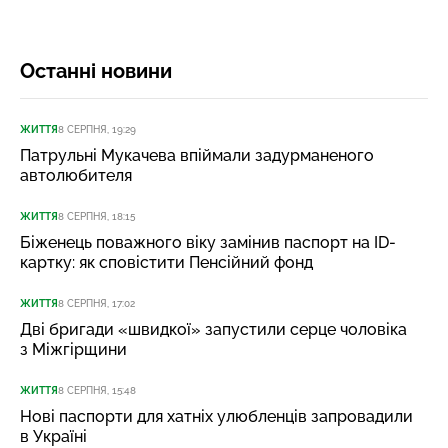
Останні новини
ЖИТТЯ
8 СЕРПНЯ, 19:29
Патрульні Мукачева впіймали задурманеного
автолюбителя
ЖИТТЯ
8 СЕРПНЯ, 18:15
Біженець поважного віку замінив паспорт на ID-
картку: як сповістити Пенсійний фонд
ЖИТТЯ
8 СЕРПНЯ, 17:02
Дві бригади «швидкої» запустили серце чоловіка
з Міжгірщини
ЖИТТЯ
8 СЕРПНЯ, 15:48
Нові паспорти для хатніх улюбленців запровадили
в Україні