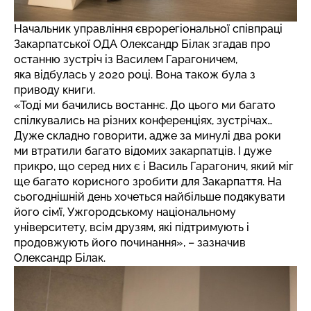
Начальник управління єврорегіональної співпраці
Закарпатської ОДА Олександр Білак згадав про
останню зустріч із Василем Гарагоничем,
яка відбулась у 2020 році. Вона також була з
приводу книги.
«Тоді ми бачились востаннє. До цього ми багато
спілкувались на різних конференціях, зустрічах…
Дуже складно говорити, адже за минулі два роки
ми втратили багато відомих закарпатців. І дуже
прикро, що серед них є і Василь Гарагонич, який міг
ще багато корисного зробити для Закарпаття. На
сьогоднішній день хочеться найбільше подякувати
його сім’ї, Ужгородському національному
університету, всім друзям, які підтримують і
продовжують його починання», – зазначив
Олександр Білак.