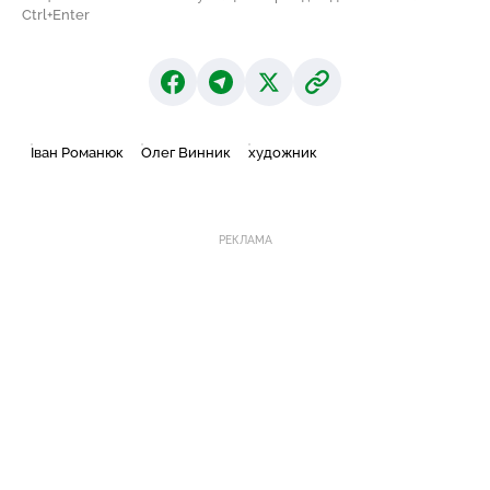
Ctrl+Enter
Іван Романюк
Олег Винник
художник
РЕКЛАМА