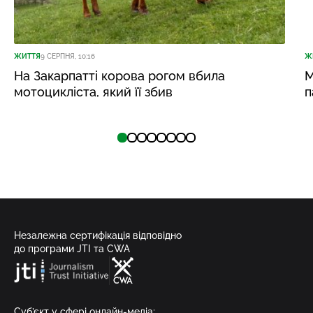
ЖИТТЯ
9 СЕРПНЯ, 10:16
Ж
На Закарпатті корова рогом вбила
М
мотоцикліста, який її збив
п
Незалежна сертифікація відповідно
до програми JTI та CWA
Суб’єкт у сфері онлайн-медіа;