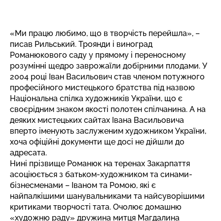
«Ми працю любимо, що в творчість перейшла», –
писав Рильський. Троянди і виноград
Романюкового саду у прямому і переносному
розумінні щедро заврожаїли добірними плодами. У
2004 році Іван Васильович став членом потужного
професійного мистецького братства під назвою
Національна спілка художників України, що є
своєрідним знаком якості полотен спілчанина. А на
деяких мистецьких сайтах Івана Васильовича
вперто іменують заслуженим художником України,
хоча офіційні документи ще досі не дійшли до
адресата.
Нині прізвище Романюк на теренах Закарпаття
асоціюється з батьком-художником та синами-
бізнесменами – Іваном та Ромою, які є
найпалкішими шанувальниками та найсуворішими
критиками творчості тата. Очолює домашню
«художню раду» дружина митця Магдалина