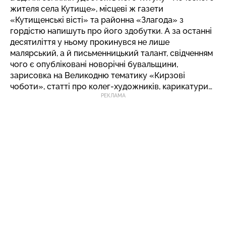
жителя села Кутище», місцеві ж газети
«Кутищенські вісті» та районна «Злагода» з
гордістю напишуть про його здобутки. А за останні
десятиліття у ньому прокинувся не лише
малярський, а й письменницький талант, свідченням
чого є опубліковані новорічні бувальщини,
зарисовка на Великодню тематику «Кирзові
чоботи», статті про колег-художників, карикатури…
РЕКЛАМА