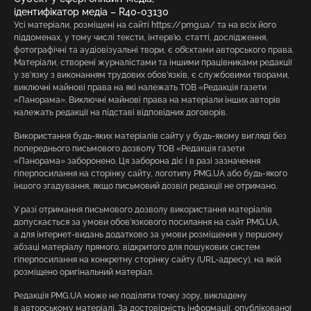
ідентифікатор медіа – R40-03130
Усі матеріали, розміщені на сайті https://pmg.ua/ та на всіх його
піддоменах, у тому числі тексти, інтерв’ю, статті, дослідження,
фотографічні та аудіовізуальні твори, є об’єктами авторського права.
Матеріали, створені журналістами та іншими працівниками редакції
у зв’язку з виконанням трудових обов’язків, є службовими творами,
виключні майнові права на які належать ТОВ «Редакція газети
«Панорама». Виключні майнові права на матеріали інших авторів
належать редакції на підставі відповідних договорів.
Використання будь-яких матеріалів сайту у будь-якому вигляді без
попереднього письмового дозволу ТОВ «Редакція газети
«Панорама» заборонено. Ця заборона діє і в разі зазначення
гіперпосилання на сторінку сайту, логотипу PMG.UA або будь-якого
іншого згадування, якщо письмовий дозвіл редакції не отримано.
У разі отримання письмового дозволу використання матеріалів
допускається за умови обов’язкового посилання на сайт PMG.UA,
а для інтернет-видань додатково за умови розміщення у першому
абзаці матеріалу прямого, відкритого для пошукових систем
гіперпосилання на конкретну сторінку сайту (URL-адресу), на якій
розміщено оригінальний матеріал.
Редакція PMG.UA може не поділяти точку зору, викладену
в авторському матеріалі. За достовірність інформації, опублікованої