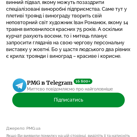
винний підвал, якому можуть позаздрити
спеціалізовані виноробні підприємства. Саме тут у
плетиві троянд і винограду творить свій
неповторний світ художник Іван Романюк, якому 14
травня виповнилося красних 75 років. А оскільки
курчат рахують восени, то і митець планує
запросити глядачів на свою чергову персональну
виставку у жовтні. Бо у щастя людського два рівних
є крила: троянди і виноград – красиве і корисне.
16 800+
PMG в Telegram
Миттєво повідомляємо про найголовніше
Підписатись
Джерело: PMG.ua
Якщо Ви виявили помилку на цій сторінці, виділіть її та натисніть