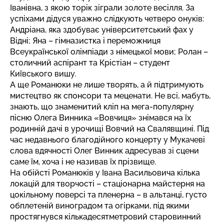
Іванівна, з якою торік зіграли золоте весілля. За
успіхами дідуся уважно слідкують четверо онуків:
Андріана, яка здобуває університетський фах у
Відні; Яна – гімназистка і переможниця
Всеукраїнської олімпіади з німецької мови; Ролан –
столичний аспірант та Крістіан – студент
Київського вишу.
А ще Романюки не лише творять, а й підтримують
мистецтво як спонсори та меценати. Не всі, мабуть,
знають, що знаменитий кліп на мега-популярну
пісню Олега Винника «Вовчиця» знімався на їх
родинній дачі в урочищі Вовчий на Свалявщині. Під
час недавнього благодійного концерту у Мукачеві
слова вдячності
Олег Винник адресував зі сцени
саме їм,
хоча і не називав їх прізвище.
На обійсті Романюків у Івана Васильовича кілька
локацій для творчості – стаціонарна майстерня на
цокільному поверсі та пленерна – в альтанці, густо
обплетеній виноградом та огірками, під якими
простягнувся кількадесятметровий старовинний