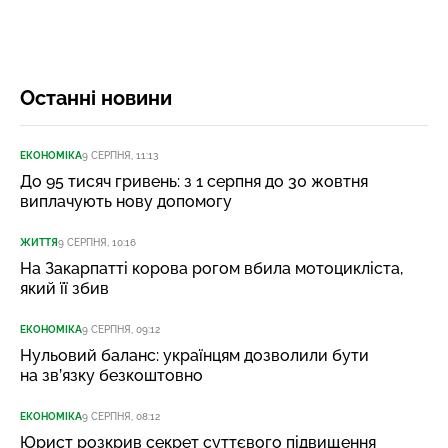
Останні новини
ЕКОНОМІКА
9 СЕРПНЯ, 11:13
До 95 тисяч гривень: з 1 серпня до 30 жовтня
виплачують нову допомогу
ЖИТТЯ
9 СЕРПНЯ, 10:16
На Закарпатті корова рогом вбила мотоцикліста,
який її збив
ЕКОНОМІКА
9 СЕРПНЯ, 09:12
Нульовий баланс: українцям дозволили бути
на зв’язку безкоштовно
ЕКОНОМІКА
9 СЕРПНЯ, 08:12
Юрист розкрив секрет суттєвого підвищення