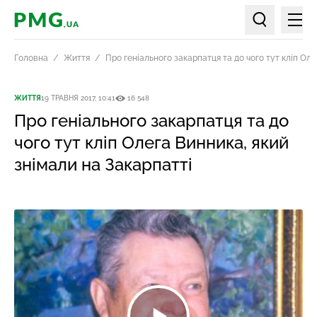
Мен
PMG.ua
Пошук по ст
Головна
Життя
Про геніального закарпатця та до чого тут кліп Оле
ЖИТТЯ
19 ТРАВНЯ 2017, 10:41
16 548
Про геніального закарпатця та до
чого тут кліп Олега Винника, який
знімали на Закарпатті