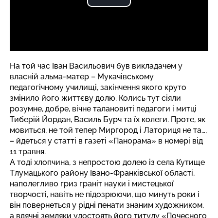
На той час Іван Васильович був викладачем у
власній альма-матер – Мукачівському
педагогічному училищі, закінчення якого круто
змінило його життєву долю. Колись тут сіяли
розумне, добре, вічне талановиті педагоги і митці
Тиберій Йордан, Василь Бурч та їх колеги. Проте, як
мовиться, не той тепер Миргород і Латориця не та…,
– йдеться у статті в газеті «Панорама» в номері від
11 травня.
А тоді хлопчина, з непростою долею із села Кутище
Тлумацького району Івано-Франківської області,
наполегливо гриз граніт науки і мистецької
творчості, навіть не підозрюючи, що минуть роки і
він повернеться у рідні пенати знаним художником,
а вдячні земляки удостоять його титулу «Почесного