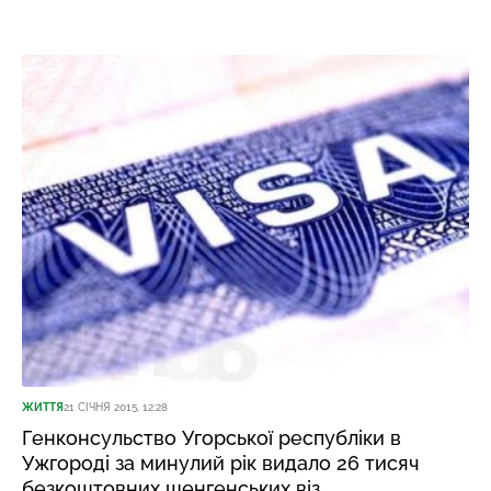
ЖИТТЯ
21 СІЧНЯ 2015, 12:28
Генконсульство Угорської республіки в
Ужгороді за минулий рік видало 26 тисяч
безкоштовних шенгенських віз