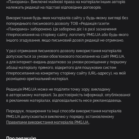
«Панорама». Виключні майнові права на матеріали інших авторів
належать редакції на підставі відповідних договорів.
Використання будь-яких матеріалів сайту у будь-якому вигляді без
попереднього письмового дозволу ТОВ «Редакція газети
«Панорама» заборонено. Ця заборона діє і в разі зазначення
гіперпосилання на сторінку сайту, логотипу PMG.UA або будь-якого
іншого згадування, якщо письмовий дозвіл редакції не отримано.
У разі отримання письмового дозволу використання матеріалів
допускається за умови обов’язкового посилання на сайт PMG.UA,
а для інтернет-видань додатково за умови розміщення у першому
абзаці матеріалу прямого, відкритого для пошукових систем
гіперпосилання на конкретну сторінку сайту (URL-адресу), на якій
розміщено оригінальний матеріал.
Редакція PMG.UA може не поділяти точку зору, викладену
в авторському матеріалі. За достовірність інформації, опублікованої
в рекламних матеріалах, відповідальність несе рекламодавець.
Передрук, поширення та інші способи використання матеріалів
PMG.UA допускаються виключно у порядку, встановленому
Правилами використання матеріалів PMG.UA
.
Про редакцію