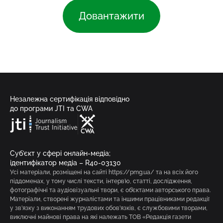
Довантажити
Незалежна сертифікація відповідно
до програми JTI та CWA
Суб’єкт у сфері онлайн-медіа;
ідентифікатор медіа – R40-03130
Усі матеріали, розміщені на сайті https://pmg.ua/ та на всіх його
піддоменах, у тому числі тексти, інтерв’ю, статті, дослідження,
фотографічні та аудіовізуальні твори, є об’єктами авторського права.
Матеріали, створені журналістами та іншими працівниками редакції
у зв’язку з виконанням трудових обов’язків, є службовими творами,
виключні майнові права на які належать ТОВ «Редакція газети