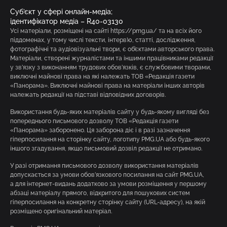
Суб’єкт у сфері онлайн-медіа;
ідентифікатор медіа – R40-03130
Усі матеріали, розміщені на сайті https://pmg.ua/ та на всіх його
піддоменах, у тому числі тексти, інтерв’ю, статті, дослідження,
фотографічні та аудіовізуальні твори, є об’єктами авторського права.
Матеріали, створені журналістами та іншими працівниками редакції
у зв’язку з виконанням трудових обов’язків, є службовими творами,
виключні майнові права на які належать ТОВ «Редакція газети
«Панорама». Виключні майнові права на матеріали інших авторів
належать редакції на підставі відповідних договорів.
Використання будь-яких матеріалів сайту у будь-якому вигляді без
попереднього письмового дозволу ТОВ «Редакція газети
«Панорама» заборонено. Ця заборона діє і в разі зазначення
гіперпосилання на сторінку сайту, логотипу PMG.UA або будь-якого
іншого згадування, якщо письмовий дозвіл редакції не отримано.
У разі отримання письмового дозволу використання матеріалів
допускається за умови обов’язкового посилання на сайт PMG.UA,
а для інтернет-видань додатково за умови розміщення у першому
абзаці матеріалу прямого, відкритого для пошукових систем
гіперпосилання на конкретну сторінку сайту (URL-адресу), на якій
розміщено оригінальний матеріал.