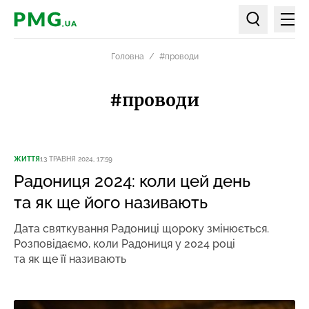
Мен
PMG.ua
Пошук по ст
Головна
#проводи
#проводи
ЖИТТЯ
13 ТРАВНЯ 2024, 17:59
Радониця 2024: коли цей день
та як ще його називають
Дата святкування Радониці щороку змінюється.
Розповідаємо, коли Радониця у 2024 році
та як ще її називають