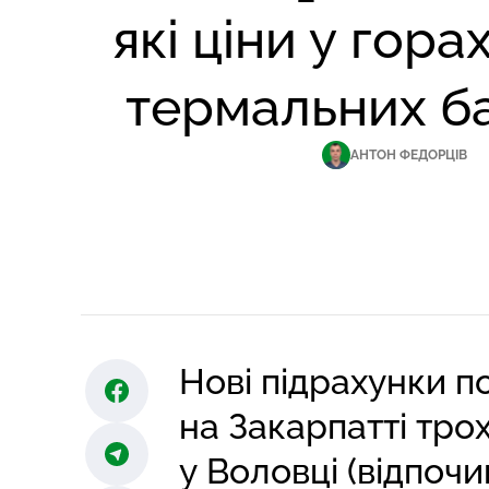
які ціни у горах
термальних б
АНТОН ФЕДОРЦІВ
Нові підрахунки п
на Закарпатті трох
у Воловці (відпочи