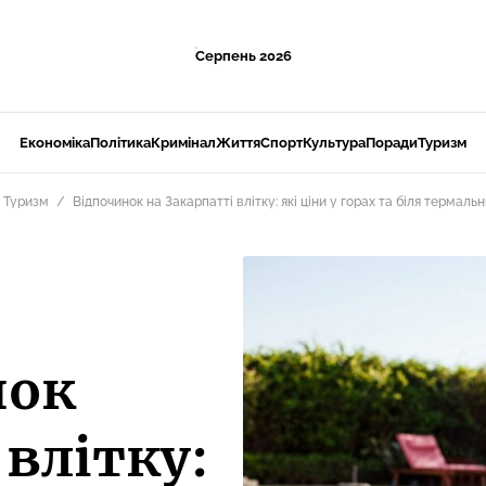
Серпень 2026
Економіка
Політика
Кримінал
Життя
Спорт
Культура
Поради
Туризм
Туризм
Відпочинок на Закарпатті влітку: які ціни у горах та біля термаль
нок
 влітку: