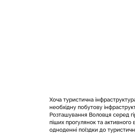
Хоча туристична інфраструктура
необхідну побутову інфраструкт
Розташування Воловця серед гір
піших прогулянок та активного 
одноденні поїздки до туристични