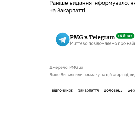
Раніше видання інформувало,
я
на Закарпатті
.
16 800+
PMG в Telegram
Миттєво повідомляємо про най
Джерело: PMG.ua
Якщо Ви виявили помилку на цій сторінці, виді
відпочинок
Закарпаття
Воловець
Бер