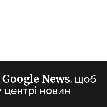
Google News
а
, щоб
у центрі новин