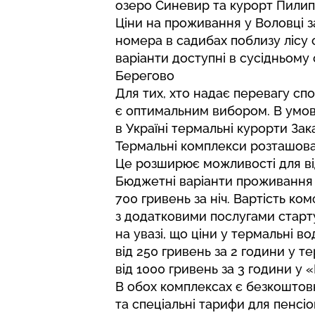
озеро Синевир та курорт Пилип
Ціни на проживання у Воловці 
номера в садибах поблизу лісу с
варіанти доступні в сусідньому
Берегово
Для тих, хто надає перевагу сп
є оптимальним вибором. В умо
в Україні термальні курорти Зак
Термальні комплекси розташовані
Це розширює можливості для ві
Бюджетні варіанти проживання д
700 гривень за ніч. Вартість ко
з додатковими послугами старту
на увазі, що ціни у термальні в
від 250 гривень за 2 години у 
від 1000 гривень за 3 години у 
В обох комплексах є безкоштовн
та спеціальні тарифи для пенсіо