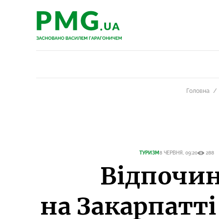
PMG.ua
PMG.ua
Головна
ТУРИЗМ
8 ЧЕРВНЯ, 09:20
288
Відпочи
на Закарпатті