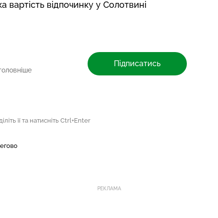
ка вартість відпочинку у Солотвині
Підписатись
головніше
літь її та натисніть Ctrl+Enter
егово
РЕКЛАМА