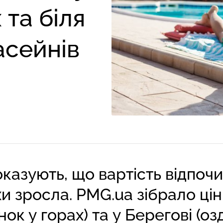
 та біля
асейнів
оказують, що вартість відпоч
и зросла. PMG.ua зібрало цін
нок у горах) та у Берегові (