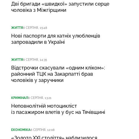
Дві бригади «швидкої» запустили серце
чоловіка з Міжгірщини
ЖИТТЯ
8 СЕРПНЯ, 15:48
Нові паспорти для хатніх улюбленців
запровадили в Україні
ЖИТТЯ
8 СЕРПНЯ, 14:35
Відстрочки скасували «одним кліком»:
районний ТЦК на Закарпатті брав
чоловіків у заручники
КРИМІНАЛ
8 СЕРПНЯ, 13:21
Неповнолітній мотоцикліст
із пасажиром влетів у бус на Тячівщині
ЕКОНОМІКА
8 СЕРПНЯ, 12:08
«Золото XXI століття» наблизилося