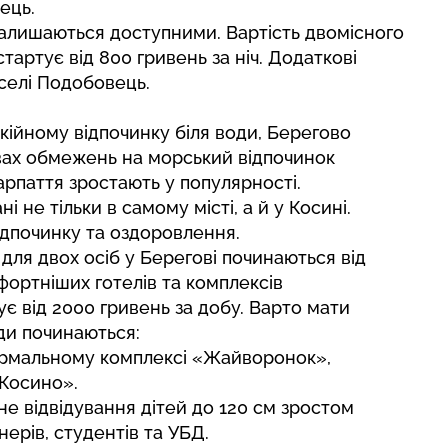
ець.
залишаються доступними. Вартість двомісного
тартує від 800 гривень за ніч. Додаткові
 селі Подобовець.
окійному відпочинку біля води, Берегово
вах обмежень на морський відпочинок
арпаття зростають у популярності.
 не тільки в самому місті, а й у Косині.
дпочинку та оздоровлення.
ля двох осіб у Берегові починаються від
мфортніших готелів та комплексів
є від 2000 гривень за добу. Варто мати
оди починаються:
термальному комплексі «Жайворонок»,
«Косино».
е відвідування дітей до 120 см зростом
нерів, студентів та УБД.