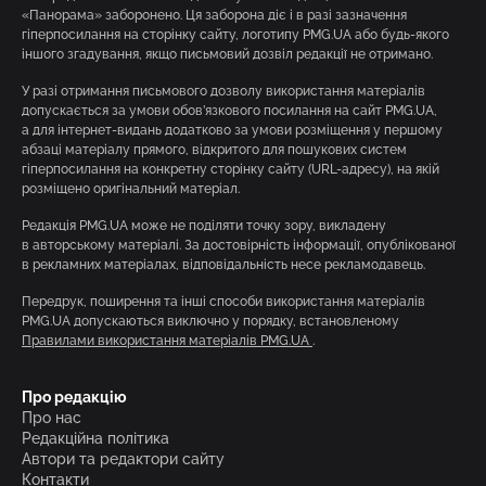
«Панорама» заборонено. Ця заборона діє і в разі зазначення
гіперпосилання на сторінку сайту, логотипу PMG.UA або будь-якого
іншого згадування, якщо письмовий дозвіл редакції не отримано.
У разі отримання письмового дозволу використання матеріалів
допускається за умови обов’язкового посилання на сайт PMG.UA,
а для інтернет-видань додатково за умови розміщення у першому
абзаці матеріалу прямого, відкритого для пошукових систем
гіперпосилання на конкретну сторінку сайту (URL-адресу), на якій
розміщено оригінальний матеріал.
Редакція PMG.UA може не поділяти точку зору, викладену
в авторському матеріалі. За достовірність інформації, опублікованої
в рекламних матеріалах, відповідальність несе рекламодавець.
Передрук, поширення та інші способи використання матеріалів
PMG.UA допускаються виключно у порядку, встановленому
Правилами використання матеріалів PMG.UA
.
Про редакцію
Про нас
Редакційна політика
Автори та редактори сайту
Контакти