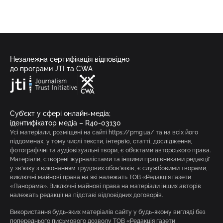
Незалежна сертифікація відповідно
до програми JTI та CWA
Суб’єкт у сфері онлайн-медіа;
ідентифікатор медіа – R40-03130
Усі матеріали, розміщені на сайті https://pmg.ua/ та на всіх його
піддоменах, у тому числі тексти, інтерв’ю, статті, дослідження,
фотографічні та аудіовізуальні твори, є об’єктами авторського права.
Матеріали, створені журналістами та іншими працівниками редакції
у зв’язку з виконанням трудових обов’язків, є службовими творами,
виключні майнові права на які належать ТОВ «Редакція газети
«Панорама». Виключні майнові права на матеріали інших авторів
належать редакції на підставі відповідних договорів.
Використання будь-яких матеріалів сайту у будь-якому вигляді без
попереднього письмового дозволу ТОВ «Редакція газети