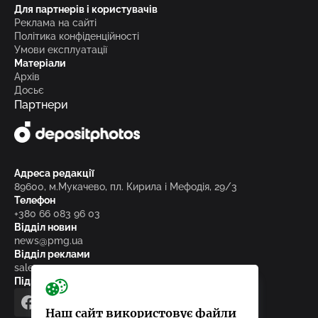
Для партнерів і користувачів
Реклама на сайті
Політика конфіденційності
Умови експлуатації
Матеріали
Архів
Досьє
Партнери
Адреса редакції
89600, м.Мукачево, пл. Кирила і Мефодія, 29/3
Телефон
+380 66 083 96 03
Відділ новин
news@pmg.ua
Відділ реклами
sales@pmg.ua
Підписуйтесь на нас у соціальних мережах
facebook
telegram
instagram
google_news
Наш сайт використовує файли