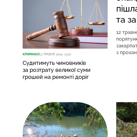
пішла
та з
12 травн
порятун
закарпа
з прохан
КРИМІНАЛ
13 ТРАВНЯ 2024, 13:22
Судитимуть чиновників
за розтрату великої суми
грошей на ремонті доріг