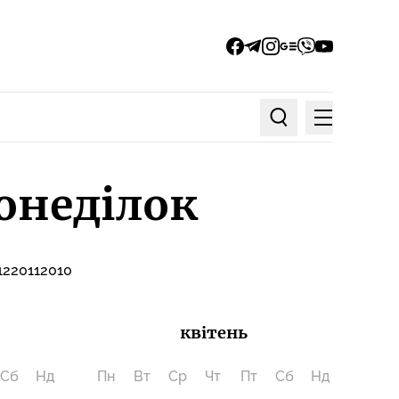
facebook
telegram
instagram
google_news
viber
youtube
Меню
Пошук по статтях
понеділок
12
2011
2010
квітень
Сб
Нд
Пн
Вт
Ср
Чт
Пт
Сб
Нд