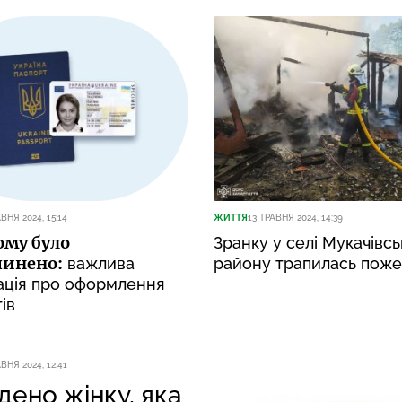
ВНЯ 2024, 15:14
ЖИТТЯ
13 ТРАВНЯ 2024, 14:39
тому було
Зранку у селі Мукачівсь
пинено:
важлива
району трапилась пож
ація про оформлення
ів
ВНЯ 2024, 12:41
дено жінку, яка