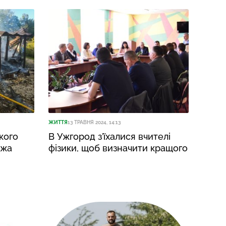
ЖИТТЯ
13 ТРАВНЯ 2024, 14:13
кого
В Ужгород з’їхалися вчителі
ежа
фізики, щоб визначити кращого