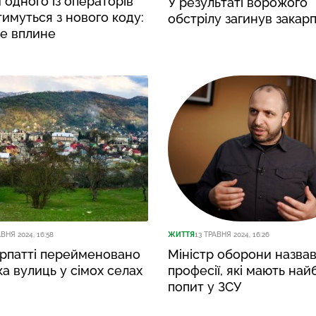
одного із операторів
У результаті ворожого
имуться з нового коду:
обстрілу загинув закар
це вплине
АВНЯ 2024, 16:58
ЖИТТЯ
13 ТРАВНЯ 2024, 16:26
арпатті перейменовано
Міністр оборони назва
ка вулиць у сімох селах
професії, які мають на
попит у ЗСУ