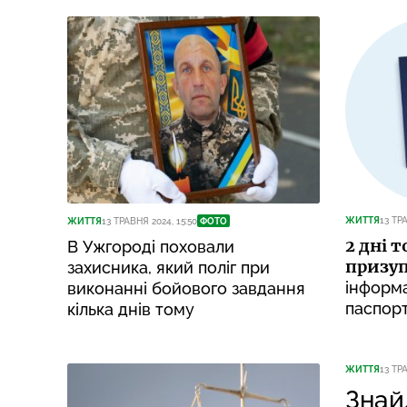
ЖИТТЯ
13 ТРА
ЖИТТЯ
13 ТРАВНЯ 2024, 15:50
ФОТО
2 дні 
В Ужгороді поховали
призу
захисника, який поліг при
інформ
виконанні бойового завдання
паспорт
кілька днів тому
ЖИТТЯ
13 ТРА
Знай