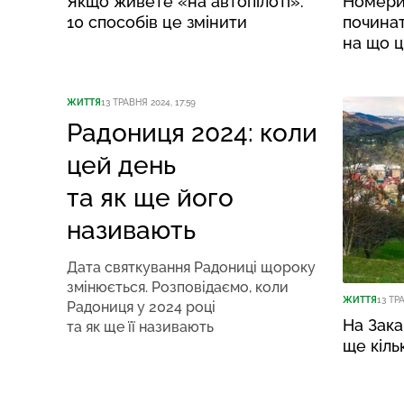
Якщо живете «на автопілоті»:
Номери 
10 способів це змінити
починат
на що 
ЖИТТЯ
13 ТРАВНЯ 2024, 17:59
Радониця 2024: коли
цей день
та як ще його
називають
Дата святкування Радониці щороку
змінюється. Розповідаємо, коли
ЖИТТЯ
13 ТР
Радониця у 2024 році
На Зак
та як ще її називають
ще кіль