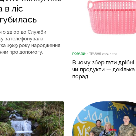
 в ліс
агубилась
я о 22:00 до Служби
ку зателефонувала
тка 1989 року народження
ням про допомогу.
ПОРАДИ
13 ТРАВНЯ 2024, 12:38
В чому зберігати дрібні 
чи продукти — декілька
порад