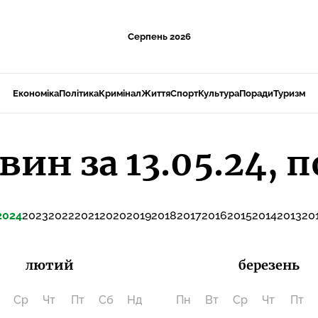
Серпень 2026
Економіка
Політика
Кримінал
Життя
Спорт
Культура
Поради
Туризм
вин за 13.05.24, 
2024
2023
2022
2021
2020
2019
2018
2017
2016
2015
2014
2013
20
лютий
березень
Ср
Чт
Пт
Сб
Нд
Пн
Вт
Ср
Чт
Пт