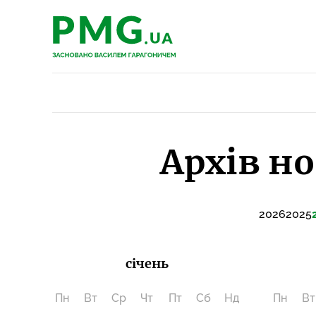
PMG.ua
PMG.ua
Архів но
2026
2025
січень
Пн
Вт
Ср
Чт
Пт
Сб
Нд
Пн
Вт