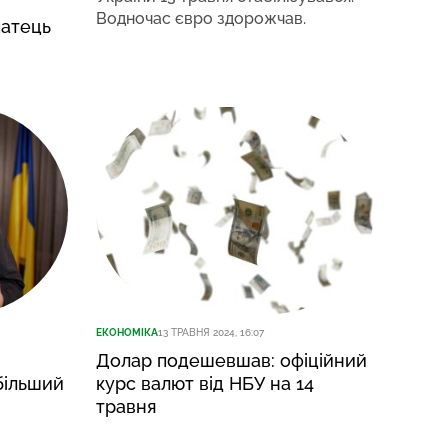
Водночас євро здорожчав.
патець
ЕКОНОМІКА
13 ТРАВНЯ 2024, 16:07
в
Долар подешевшав: офіційний
йбільший
курс валют від НБУ на 14
травня