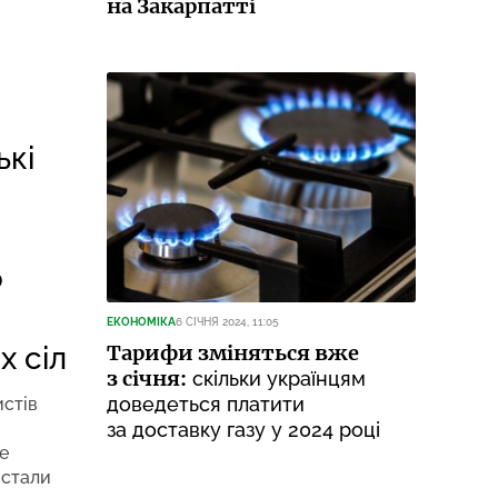
на Закарпатті
ькі
о
о
ЕКОНОМІКА
6 СІЧНЯ 2024, 11:05
х сіл
Тарифи зміняться вже
з січня:
скільки українцям
доведеться платити
истів
за доставку газу у 2024 році
е
 стали