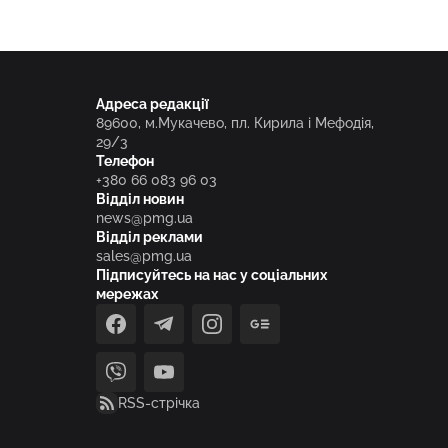
Адреса редакції
89600, м.Мукачево, пл. Кирила і Мефодія,
29/3
Телефон
+380 66 083 96 03
Відділ новин
news@pmg.ua
Відділ реклами
sales@pmg.ua
Підписуйтесь на нас у соціальних
мережах
facebook
telegram
instagram
google_news
viber
youtube
RSS-стрічка