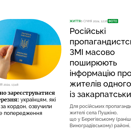
ЖИТТЯ
6 СІЧНЯ 2024, 12:26
ФОТО
Російські
пропагандистс
ЗМІ масово
поширюють
інформацію пр
жителів одног
Я 2024, 13:48
із закарпатськи
но зареєструватися
ерезня:
українцям, які
 за кордон, озвучили
Для російських пропаганд
жителі села Пушкіно,
е попередження
що у Берегівському (раніш
Виноградівському) районі,