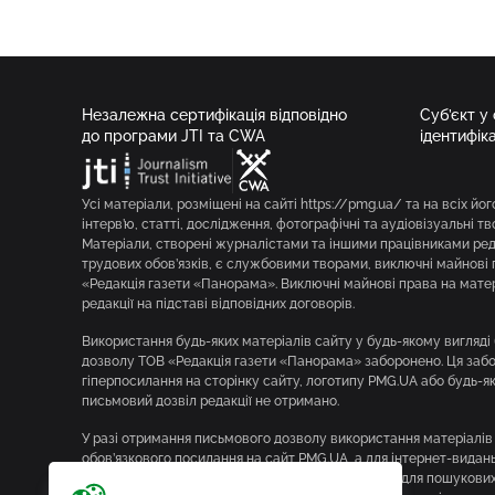
Незалежна сертифікація відповідно
Суб’єкт у
до програми JTI та CWA
ідентифік
Усі матеріали, розміщені на сайті https://pmg.ua/ та на всіх йог
інтерв’ю, статті, дослідження, фотографічні та аудіовізуальні т
Матеріали, створені журналістами та іншими працівниками реда
трудових обов’язків, є службовими творами, виключні майнові 
«Редакція газети «Панорама». Виключні майнові права на мате
редакції на підставі відповідних договорів.
Використання будь-яких матеріалів сайту у будь-якому вигляд
дозволу ТОВ «Редакція газети «Панорама» заборонено. Ця забор
гіперпосилання на сторінку сайту, логотипу PMG.UA або будь-я
письмовий дозвіл редакції не отримано.
У разі отримання письмового дозволу використання матеріалів
обов’язкового посилання на сайт PMG.UA, а для інтернет-вида
у першому абзаці матеріалу прямого, відкритого для пошукови