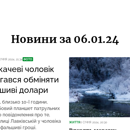
Новини за 06.01.24
СІЧНЯ 2024, 21:34
ФОТО
качеві чоловік
гався обміняти
шиві долари
, близько 10-ї години,
бовий планшет патрульних
 повідомлення про те,
лиці Лавківській у чоловіка
ЖИТТЯ
6 СІЧНЯ 2024, 20:30
фальшиві гроші.