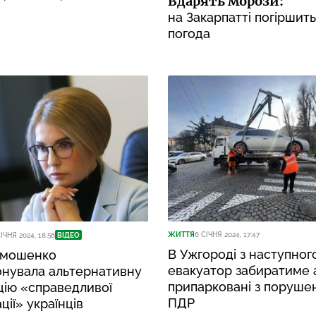
Вдарять морози:
на Закарпатті погіршит
погода
ЖИТТЯ
6 СІЧНЯ 2024, 17:47
ІЧНЯ 2024, 18:56
ВІДЕО
В Ужгороді з наступног
имошенко
евакуатор забиратиме 
онувала альтернативну
припарковані з поруше
цію «справедливої
ПДР
ції» українців