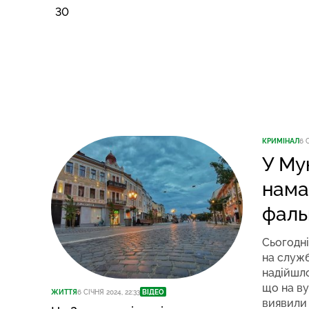
30
КРИМІНАЛ
6 
У Му
нама
фаль
Сьогодні
на служ
надійшло
що на ву
ЖИТТЯ
6 СІЧНЯ 2024, 22:33
ВІДЕО
виявили 