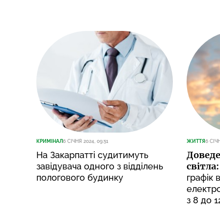
КРИМІНАЛ
6 СІЧНЯ 2024, 09:51
ЖИТТЯ
6 СІЧН
Доведе
На Закарпатті судитимуть
світла:
завідувача одного з відділень
пологового будинку
графік 
електро
з 8 до 1