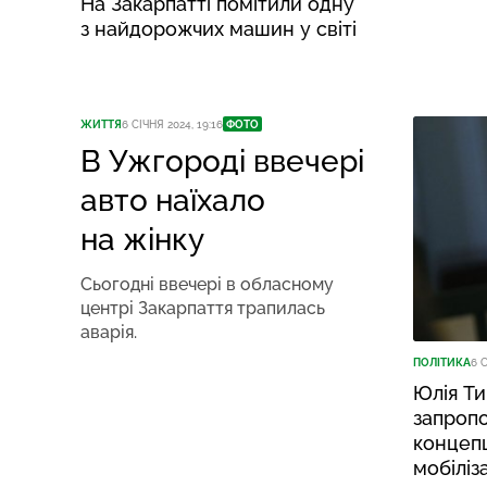
На Закарпатті помітили одну
з найдорожчих машин у світі
ЖИТТЯ
6 СІЧНЯ 2024, 19:16
ФОТО
В Ужгороді ввечері
авто наїхало
на жінку
Сьогодні ввечері в обласному
центрі Закарпаття трапилась
аварія.
ПОЛІТИКА
6 С
Юлія Т
запроп
концеп
мобіліза