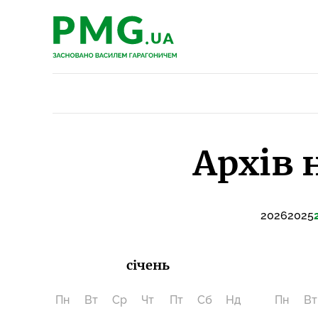
PMG.ua
PMG.ua
Архів 
2026
2025
січень
Пн
Вт
Ср
Чт
Пт
Сб
Нд
Пн
Вт