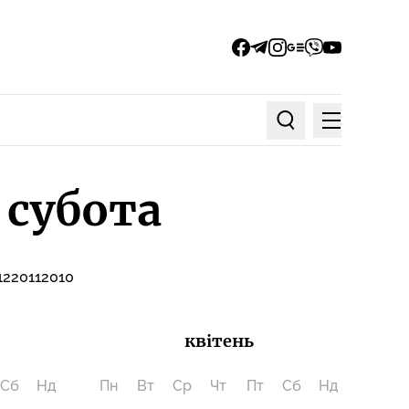
facebook
telegram
instagram
google_news
viber
youtube
Меню
Пошук по статтях
 субота
12
2011
2010
квітень
Сб
Нд
Пн
Вт
Ср
Чт
Пт
Сб
Нд