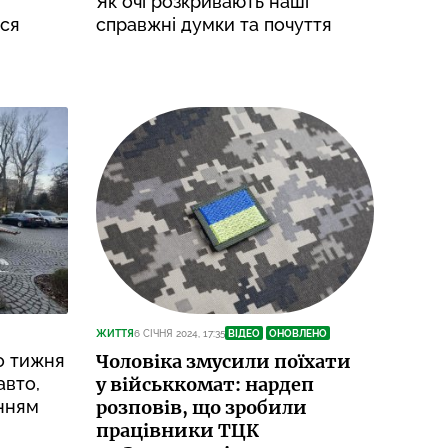
Як очі розкривають наші
ься
справжні думки та почуття
ЖИТТЯ
6 СІЧНЯ 2024, 17:35
ВІДЕО
ОНОВЛЕНО
о тижня
Чоловіка змусили поїхати
авто,
у військкомат: нардеп
нням
розповів, що зробили
працівники ТЦК