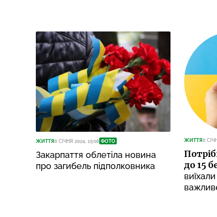
ЖИТТЯ
6 СІЧН
ЖИТТЯ
6 СІЧНЯ 2024, 15:06
ФОТО
Потріб
Закарпаття облетіла новина
до 15 б
про загибель підполковника
виїхали
важлив