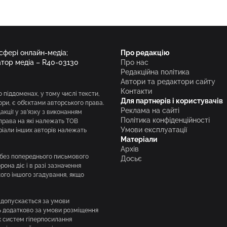
 сфері онлайн-медіа;
Про редакцію
атор медіа – R40-03130
Про нас
Редакційна політика
Автори та редактори сайту
Контакти
о піддоменах, у тому числі тексти,
Для партнерів і користувачів
вори, є об’єктами авторського права.
Реклама на сайті
кції у зв’язку з виконанням
Політика конфіденційності
права на які належать ТОВ
Умови експлуатації
ріали інших авторів належать
Матеріали
Архів
і без попереднього письмового
Досьє
она діє і в разі зазначення
кого іншого згадування, якщо
 допускається за умови
нь додатково за умови розміщення
х систем гіперпосилання