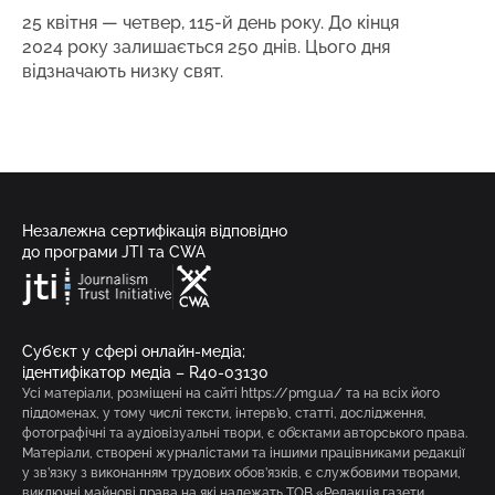
25 квітня — четвер, 115-й день року. До кінця
2024 року залишається 250 днів. Цього дня
відзначають низку свят.
Незалежна сертифікація відповідно
до програми JTI та CWA
Суб’єкт у сфері онлайн-медіа;
ідентифікатор медіа – R40-03130
Усі матеріали, розміщені на сайті https://pmg.ua/ та на всіх його
піддоменах, у тому числі тексти, інтерв’ю, статті, дослідження,
фотографічні та аудіовізуальні твори, є об’єктами авторського права.
Матеріали, створені журналістами та іншими працівниками редакції
у зв’язку з виконанням трудових обов’язків, є службовими творами,
виключні майнові права на які належать ТОВ «Редакція газети