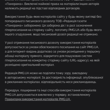
«Панорама». Виключні майнові права на матеріали інших авторів
належать редакції на підставі відповідних договорів.
Використання будь-яких матеріалів сайту у будь-якому вигляді без
попереднього письмового дозволу ТОВ «Редакція газети
«Панорама» заборонено. Ця заборона діє і в разі зазначення
гіперпосилання на сторінку сайту, логотипу PMG.UA або будь-якого
іншого згадування, якщо письмовий дозвіл редакції не отримано.
У разі отримання письмового дозволу використання матеріалів
допускається за умови обов’язкового посилання на сайт PMG.UA,
а для інтернет-видань додатково за умови розміщення у першому
абзаці матеріалу прямого, відкритого для пошукових систем
гіперпосилання на конкретну сторінку сайту (URL-адресу), на якій
розміщено оригінальний матеріал.
Редакція PMG.UA може не поділяти точку зору, викладену
в авторському матеріалі. За достовірність інформації, опублікованої
в рекламних матеріалах, відповідальність несе рекламодавець.
Передрук, поширення та інші способи використання матеріалів
PMG.UA допускаються виключно у порядку, встановленому
Правилами використання матеріалів PMG.UA
.