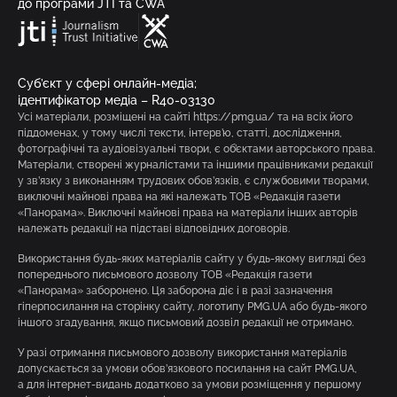
до програми JTI та CWA
Суб’єкт у сфері онлайн-медіа;
ідентифікатор медіа – R40-03130
Усі матеріали, розміщені на сайті https://pmg.ua/ та на всіх його
піддоменах, у тому числі тексти, інтерв’ю, статті, дослідження,
фотографічні та аудіовізуальні твори, є об’єктами авторського права.
Матеріали, створені журналістами та іншими працівниками редакції
у зв’язку з виконанням трудових обов’язків, є службовими творами,
виключні майнові права на які належать ТОВ «Редакція газети
«Панорама». Виключні майнові права на матеріали інших авторів
належать редакції на підставі відповідних договорів.
Використання будь-яких матеріалів сайту у будь-якому вигляді без
попереднього письмового дозволу ТОВ «Редакція газети
«Панорама» заборонено. Ця заборона діє і в разі зазначення
гіперпосилання на сторінку сайту, логотипу PMG.UA або будь-якого
іншого згадування, якщо письмовий дозвіл редакції не отримано.
У разі отримання письмового дозволу використання матеріалів
допускається за умови обов’язкового посилання на сайт PMG.UA,
а для інтернет-видань додатково за умови розміщення у першому