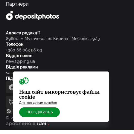
Партнери
Адреса редакції
89600, м.Мукачево, пл. Кирила і Мефодія, 29/3
Телефон
+380 66 083 96 03
Відділ новин
news@pmg.ua
Відділ реклами
sales@pmg.ua
Підписуйтесь на нас у соціальних мережах
facebook
telegram
instagram
google_news
Наш сайт використовує файли
cookie
Для чого це нам потрібно
viber
youtube
RSS-стрічка
ПОГОДЖУЮСЬ
© 2010-2026, ТОВ «Редакція газети «Панорама»
зроблено в ideil.