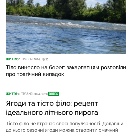
ЖИТТЯ
30 ТРАВНЯ 2024, 19:35
Тіло винесло на берег: закарпатцям розповіли
про трагічний випадок
ЖИТТЯ
30 ТРАВНЯ 2024, 17:31
ВІДЕО
Ягоди та тісто філо: рецепт
ідеального літнього пирога
Тісто філо не втрачає своєї популярності. Додавши
до нього сезонні ягоди можна створити смачний